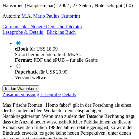
Hausarbeit (Hauptseminar) , 2002 , 27 Seiten , Note: sehr gut (1.0)
Autor:in:
M.A. Mario Paulus (Autor:in)
Germanistik - Neuere Deutsche Literatur
Leseprobe & Details
Blick ins Buch
eBook
für
US$ 18,99
Sofort herunterladen. Inkl. MwSt.
Format:
PDF und ePUB – für alle Geräte
Paperback
für
US$ 20,99
Versand weltweit
In den Warenkorb
Zusammenfassung
Leseprobe
Details
Max Frischs Roman „Homo faber” gilt in der Forschung als eines
der bestuntersuchten Werke der deutschsprachigen
Nachkriegsliteratur. Wenn man zudem der Tatsache Rechnung trägt,
dass die Anzahl neuer wissenschaftlicher Publikationen zu diesem
Roman seit den frühen 1980er Jahren relativ gering ist, so wird der
Eindruck erweckt, es gebe keine neuen Perspektiven, unter denen
man den Text analysieren könnte.