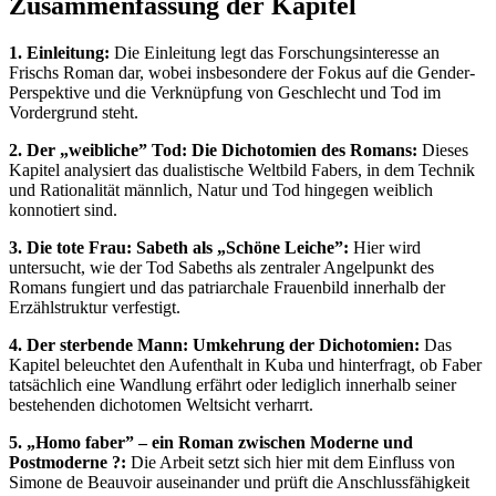
Zusammenfassung der Kapitel
1. Einleitung:
Die Einleitung legt das Forschungsinteresse an
Frischs Roman dar, wobei insbesondere der Fokus auf die Gender-
Perspektive und die Verknüpfung von Geschlecht und Tod im
Vordergrund steht.
2. Der „weibliche” Tod: Die Dichotomien des Romans:
Dieses
Kapitel analysiert das dualistische Weltbild Fabers, in dem Technik
und Rationalität männlich, Natur und Tod hingegen weiblich
konnotiert sind.
3. Die tote Frau: Sabeth als „Schöne Leiche”:
Hier wird
untersucht, wie der Tod Sabeths als zentraler Angelpunkt des
Romans fungiert und das patriarchale Frauenbild innerhalb der
Erzählstruktur verfestigt.
4. Der sterbende Mann: Umkehrung der Dichotomien:
Das
Kapitel beleuchtet den Aufenthalt in Kuba und hinterfragt, ob Faber
tatsächlich eine Wandlung erfährt oder lediglich innerhalb seiner
bestehenden dichotomen Weltsicht verharrt.
5. „Homo faber” – ein Roman zwischen Moderne und
Postmoderne ?:
Die Arbeit setzt sich hier mit dem Einfluss von
Simone de Beauvoir auseinander und prüft die Anschlussfähigkeit