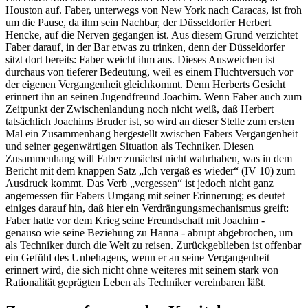
Houston auf. Faber, unterwegs von New York nach Caracas, ist froh
um die Pause, da ihm sein Nachbar, der Düsseldorfer Herbert
Hencke, auf die Nerven gegangen ist. Aus diesem Grund verzichtet
Faber darauf, in der Bar etwas zu trinken, denn der Düsseldorfer
sitzt dort bereits: Faber weicht ihm aus. Dieses Ausweichen ist
durchaus von tieferer Bedeutung, weil es einem Fluchtversuch vor
der eigenen Vergangenheit gleichkommt. Denn Herberts Gesicht
erinnert ihn an seinen Jugendfreund Joachim. Wenn Faber auch zum
Zeitpunkt der Zwischenlandung noch nicht weiß, daß Herbert
tatsächlich Joachims Bruder ist, so wird an dieser Stelle zum ersten
Mal ein Zusammenhang hergestellt zwischen Fabers Vergangenheit
und seiner gegenwärtigen Situation als Techniker. Diesen
Zusammenhang will Faber zunächst nicht wahrhaben, was in dem
Bericht mit dem knappen Satz „Ich vergaß es wieder“ (IV 10) zum
Ausdruck kommt. Das Verb „vergessen“ ist jedoch nicht ganz
angemessen für Fabers Umgang mit seiner Erinnerung; es deutet
einiges darauf hin, daß hier ein Verdrängungsmechanismus greift:
Faber hatte vor dem Krieg seine Freundschaft mit Joachim -
genauso wie seine Beziehung zu Hanna - abrupt abgebrochen, um
als Techniker durch die Welt zu reisen. Zurückgeblieben ist offenbar
ein Gefühl des Unbehagens, wenn er an seine Vergangenheit
erinnert wird, die sich nicht ohne weiteres mit seinem stark von
Rationalität geprägten Leben als Techniker vereinbaren läßt.