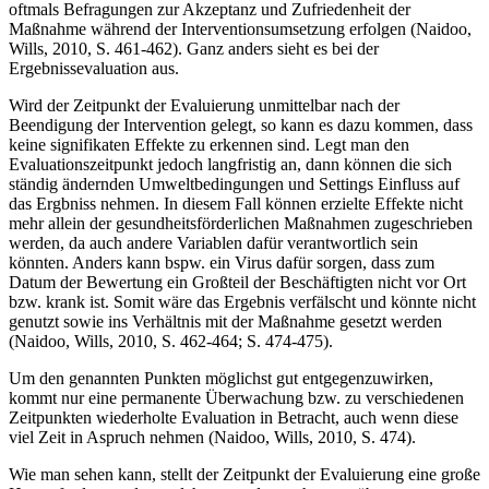
oftmals Befragungen zur Akzeptanz und Zufriedenheit der
Maßnahme während der Interventionsumsetzung erfolgen (Naidoo,
Wills, 2010, S. 461-462). Ganz anders sieht es bei der
Ergebnissevaluation aus.
Wird der Zeitpunkt der Evaluierung unmittelbar nach der
Beendigung der Intervention gelegt, so kann es dazu kommen, dass
keine signifikaten Effekte zu erkennen sind. Legt man den
Evaluationszeitpunkt jedoch langfristig an, dann können die sich
ständig ändernden Umweltbedingungen und Settings Einfluss auf
das Ergbniss nehmen. In diesem Fall können erzielte Effekte nicht
mehr allein der gesundheitsförderlichen Maßnahmen zugeschrieben
werden, da auch andere Variablen dafür verantwortlich sein
könnten. Anders kann bspw. ein Virus dafür sorgen, dass zum
Datum der Bewertung ein Großteil der Beschäftigten nicht vor Ort
bzw. krank ist. Somit wäre das Ergebnis verfälscht und könnte nicht
genutzt sowie ins Verhältnis mit der Maßnahme gesetzt werden
(Naidoo, Wills, 2010, S. 462-464; S. 474-475).
Um den genannten Punkten möglichst gut entgegenzuwirken,
kommt nur eine permanente Überwachung bzw. zu verschiedenen
Zeitpunkten wiederholte Evaluation in Betracht, auch wenn diese
viel Zeit in Aspruch nehmen (Naidoo, Wills, 2010, S. 474).
Wie man sehen kann, stellt der Zeitpunkt der Evaluierung eine große