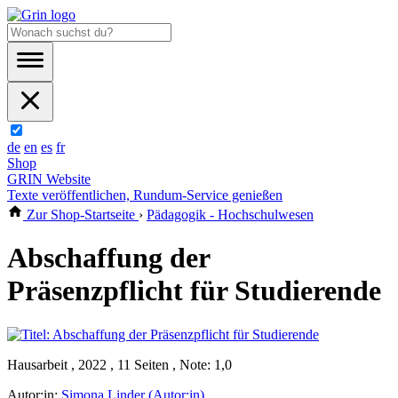
de
en
es
fr
Shop
GRIN Website
Texte veröffentlichen, Rundum-Service genießen
Zur Shop-Startseite
›
Pädagogik - Hochschulwesen
Abschaffung der
Präsenzpflicht für Studierende
Hausarbeit , 2022 , 11 Seiten , Note: 1,0
Autor:in:
Simona Linder (Autor:in)