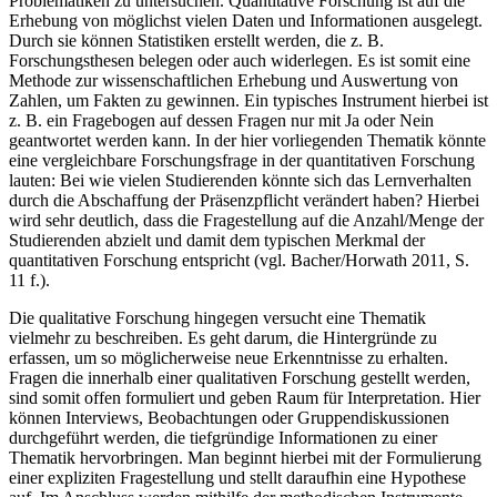
Problematiken zu untersuchen. Quantitative Forschung ist auf die
Erhebung von möglichst vielen Daten und Informationen ausgelegt.
Durch sie können Statistiken erstellt werden, die z. B.
Forschungsthesen belegen oder auch widerlegen. Es ist somit eine
Methode zur wissenschaftlichen Erhebung und Auswertung von
Zahlen, um Fakten zu gewinnen. Ein typisches Instrument hierbei ist
z. B. ein Fragebogen auf dessen Fragen nur mit Ja oder Nein
geantwortet werden kann. In der hier vorliegenden Thematik könnte
eine vergleichbare Forschungsfrage in der quantitativen Forschung
lauten: Bei wie vielen Studierenden könnte sich das Lernverhalten
durch die Abschaffung der Präsenzpflicht verändert haben? Hierbei
wird sehr deutlich, dass die Fragestellung auf die Anzahl/Menge der
Studierenden abzielt und damit dem typischen Merkmal der
quantitativen Forschung entspricht (vgl. Bacher/Horwath 2011, S.
11 f.).
Die qualitative Forschung hingegen versucht eine Thematik
vielmehr zu beschreiben. Es geht darum, die Hintergründe zu
erfassen, um so möglicherweise neue Erkenntnisse zu erhalten.
Fragen die innerhalb einer qualitativen Forschung gestellt werden,
sind somit offen formuliert und geben Raum für Interpretation. Hier
können Interviews, Beobachtungen oder Gruppendiskussionen
durchgeführt werden, die tiefgründige Informationen zu einer
Thematik hervorbringen. Man beginnt hierbei mit der Formulierung
einer expliziten Fragestellung und stellt daraufhin eine Hypothese