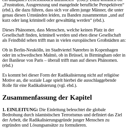
„Frustration, Ausgrenzung und mangelnde berufliche Perspektiven“
(ebd.), die dazu führen, dass sich vor allem junge Männer, die unter
genau diesen Umständen leiden, zu Banden zusammentun „und auf
kurz oder lang kriminell oder gewalttätig werden“ (ebd.).
Dieses Phänomen, dass Menschen, welche keinen Platz in der
Gesellschaft finden, kriminell werden und eben diese Gesellschaft
als Feindbild sehen trifft man in vielen europäischen Großstädten an:
Ob in Berlin-Neukölln, im Stadtviertel Nørrebro in Kopenhagen
oder im schwedischen Malmö, ob in Brüssel, in Birmingham oder in
der Banlieue von Paris – überall trifft man auf dieses Phänomen.
(ebd.)
Es kommt bei dieser Form der Radikalisierung nicht auf religiöse
Motive an, die soziale Lage spielt hierbei die ausschlaggebende
Rolle für eine Radikalisierung (vgl. ebd.).
Zusammenfassung der Kapitel
1. EINLEITUNG:
Die Einleitung beleuchtet die globale
Bedrohung durch islamistischen Terrorismus und definiert das Ziel
der Arbeit, die Radikalisierungsgründe junger Menschen zu
ergründen und Lösungsansätze zu formulieren.