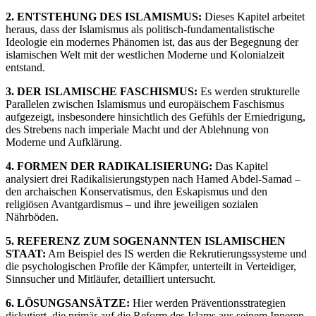
2. ENTSTEHUNG DES ISLAMISMUS:
Dieses Kapitel arbeitet
heraus, dass der Islamismus als politisch-fundamentalistische
Ideologie ein modernes Phänomen ist, das aus der Begegnung der
islamischen Welt mit der westlichen Moderne und Kolonialzeit
entstand.
3. DER ISLAMISCHE FASCHISMUS:
Es werden strukturelle
Parallelen zwischen Islamismus und europäischem Faschismus
aufgezeigt, insbesondere hinsichtlich des Gefühls der Erniedrigung,
des Strebens nach imperiale Macht und der Ablehnung von
Moderne und Aufklärung.
4. FORMEN DER RADIKALISIERUNG:
Das Kapitel
analysiert drei Radikalisierungstypen nach Hamed Abdel-Samad –
den archaischen Konservatismus, den Eskapismus und den
religiösen Avantgardismus – und ihre jeweiligen sozialen
Nährböden.
5. REFERENZ ZUM SOGENANNTEN ISLAMISCHEN
STAAT:
Am Beispiel des IS werden die Rekrutierungssysteme und
die psychologischen Profile der Kämpfer, unterteilt in Verteidiger,
Sinnsucher und Mitläufer, detailliert untersucht.
6. LÖSUNGSANSÄTZE:
Hier werden Präventionsstrategien
diskutiert, die primär auf die Reform des Islams aus seinem Inneren