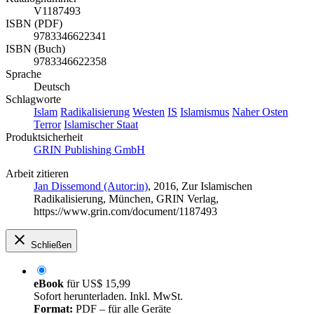
V1187493
ISBN (PDF)
9783346622341
ISBN (Buch)
9783346622358
Sprache
Deutsch
Schlagworte
Islam
Radikalisierung
Westen
IS
Islamismus
Naher Osten
Terror
Islamischer Staat
Produktsicherheit
GRIN Publishing GmbH
Arbeit zitieren
Jan Dissemond (Autor:in)
, 2016, Zur Islamischen
Radikalisierung, München, GRIN Verlag,
https://www.grin.com/document/1187493
Schließen
eBook
für
US$ 15,99
Sofort herunterladen. Inkl. MwSt.
Format:
PDF – für alle Geräte