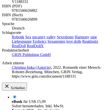
V1188331
ISBN (PDF)
9783346626882
ISBN (Buch)
9783346626899
Sprache
Deutsch
Schlagworte
Robotik
Sex
uncanny valley
Sexroboter
Harmony
rape
Liebespuppe
Erobotcs
Sexagenten
love dolls
Reakbotix
RealDoll
RealDollX
Produktsicherheit
GRIN Publishing GmbH
Arbeit zitieren
Christina Imka (Autor:in)
, 2022, Romantik einer Mensch-
Roboter-Beziehung, München, GRIN Verlag,
https://www.grin.com/document/1188331
Schließen
eBook
für
US$ 15,99
Sofort herunterladen. Inkl. MwSt.