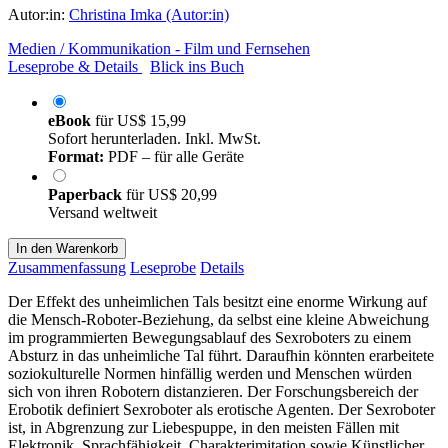
Autor:in:
Christina Imka (Autor:in)
Medien / Kommunikation - Film und Fernsehen
Leseprobe & Details
Blick ins Buch
eBook
für
US$ 15,99
Sofort herunterladen. Inkl. MwSt.
Format:
PDF – für alle Geräte
Paperback
für
US$ 20,99
Versand weltweit
In den Warenkorb
Zusammenfassung
Leseprobe
Details
Der Effekt des unheimlichen Tals besitzt eine enorme Wirkung auf
die Mensch-Roboter-Beziehung, da selbst eine kleine Abweichung
im programmierten Bewegungsablauf des Sexroboters zu einem
Absturz in das unheimliche Tal führt. Daraufhin könnten erarbeitete
soziokulturelle Normen hinfällig werden und Menschen würden
sich von ihren Robotern distanzieren. Der Forschungsbereich der
Erobotik definiert Sexroboter als erotische Agenten. Der Sexroboter
ist, in Abgrenzung zur Liebespuppe, in den meisten Fällen mit
Elektronik, Sprachfähigkeit, Charakterimitation sowie Künstlicher