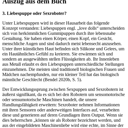
Auszug aus dem Buch
3. Liebespuppe oder Sexroboter?
Unter Liebespuppen wird in dieser Hausarbeit das folgende
Konzept verstanden: Liebespuppen engl. „love dolls“ unterscheiden
sich von herkömmlichen Gummipuppen durch ihre lebensnahe
Gestaltung. Sie haben einen Körper, einen Kopf, ein Gesicht,
menschliche Augen und sind dadurch meist lebensecht anzusehen.
Unter ihrer künstlichen Haut befinden sich Silikone und Gelees, um
ein Hautähnliches Gefühl zu kreieren. Sie erwärmen sich und
sondern an ausgewählten stellen Flüssigkeiten ab. Ihr Innenleben
aus Metall erlaubt es den Liebespuppen unterschiedliche Stellungen
einzunehmen. Die meisten sind traditionell biologischen Frauen und
Mädchen nachempfunden, nur ein kleiner Teil hat das biologisch
männliche Geschlecht (Bendel 2020b, S. 5).
Der Entwicklungssprung zwischen Sexpuppen und Sexrobotern ist
äußerst signifikant, da es sich bei den Robotern um sensomotorische
oder sensumotorische Maschinen handelt, die unsere
Handlungsfähigkeit erweitern: Sexroboter nehmen Informationen
mit ihren Sensoren oder anderweitigen Interfaces auf, verarbeiten
diese und generieren auf deren Grundlagen ihren Output. Wenn sie
dies beherrschen „können sie als Roboter bezeichnet werden, und
aus der eingebildeten Maschinenliebe wird eine echte, im Sinne der