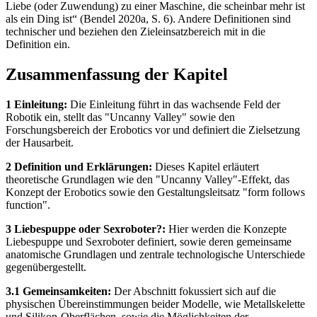
Liebe (oder Zuwendung) zu einer Maschine, die scheinbar mehr ist
als ein Ding ist“ (Bendel 2020a, S. 6). Andere Definitionen sind
technischer und beziehen den Zieleinsatzbereich mit in die
Definition ein.
Zusammenfassung der Kapitel
1 Einleitung:
Die Einleitung führt in das wachsende Feld der
Robotik ein, stellt das "Uncanny Valley" sowie den
Forschungsbereich der Erobotics vor und definiert die Zielsetzung
der Hausarbeit.
2 Definition und Erklärungen:
Dieses Kapitel erläutert
theoretische Grundlagen wie den "Uncanny Valley"-Effekt, das
Konzept der Erobotics sowie den Gestaltungsleitsatz "form follows
function".
3 Liebespuppe oder Sexroboter?:
Hier werden die Konzepte
Liebespuppe und Sexroboter definiert, sowie deren gemeinsame
anatomische Grundlagen und zentrale technologische Unterschiede
gegenübergestellt.
3.1 Gemeinsamkeiten:
Der Abschnitt fokussiert sich auf die
physischen Übereinstimmungen beider Modelle, wie Metallskelette
und Silikon-Oberflächen, sowie die Möglichkeiten der