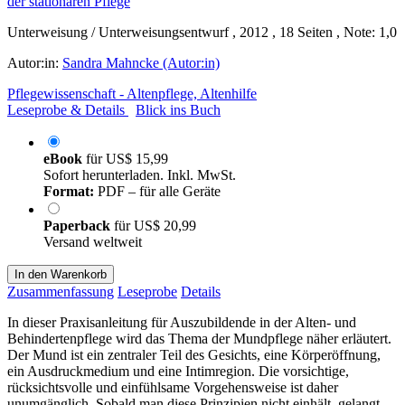
Unterweisung / Unterweisungsentwurf , 2012 , 18 Seiten , Note: 1,0
Autor:in:
Sandra Mahncke (Autor:in)
Pflegewissenschaft - Altenpflege, Altenhilfe
Leseprobe & Details
Blick ins Buch
eBook
für
US$ 15,99
Sofort herunterladen. Inkl. MwSt.
Format:
PDF – für alle Geräte
Paperback
für
US$ 20,99
Versand weltweit
In den Warenkorb
Zusammenfassung
Leseprobe
Details
In dieser Praxisanleitung für Auszubildende in der Alten- und
Behindertenpflege wird das Thema der Mundpflege näher erläutert.
Der Mund ist ein zentraler Teil des Gesichts, eine Körperöffnung,
ein Ausdruckmedium und eine Intimregion. Die vorsichtige,
rücksichtsvolle und einfühlsame Vorgehensweise ist daher
unumgänglich. Sobald man diese Prinzipien nicht einhält, gelangt