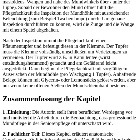
mastoideus, Wangen und nahe des Mundwinkels über / unter der
Lippe). Sobald der Bewohner den Mund öffnet führt die
Pflegefachkraft die Inspektion der Mundhöhle mit ausreichender
Beleuchtung (zum Beispiel Taschenlampe) durch. Um genaue
Inspektion durchführen zu können, wird die Zunge und die Wange
mit einem Spatel abgehalten.
Nach der Inspektion nimmt die Pflegefachkraft einen
Pflaumentupfer und befestigt diesen in der Klemme. Der Tupfer
muss die Klemme vollständig umschließen um Verletzungen zu
vermeiden. Der Tupfer wird z.B. in Kamillentee (wirkt
entzündungshemmend) getaucht und am Gefäßrand leicht
ausgedrückt. Dann beginnt die Pflegefachkraft mit sorgfältigem
Auswischen der Mundhöhle (pro Wischgang 1 Tupfer). Anhaftende
Beläge können mit Glycerin- oder Lemonsticks gelöst werden, aber
nur wenn keine offenen Stellen der Mundschleimhaut bestehen.
Zusammenfassung der Kapitel
1 .Einleitung:
Die Autorin stellt ihren beruflichen Werdegang vor
und motiviert die Arbeit durch die Beobachtung, dass professionelle
Mundpflege in der Seniorenpflege oft unterschätzt wird.
2. Fachlicher Teil:
Dieses Kapitel erläutert anatomische
Grundlagen, häufige Erkrankungen der Mundhöhle und konkrete