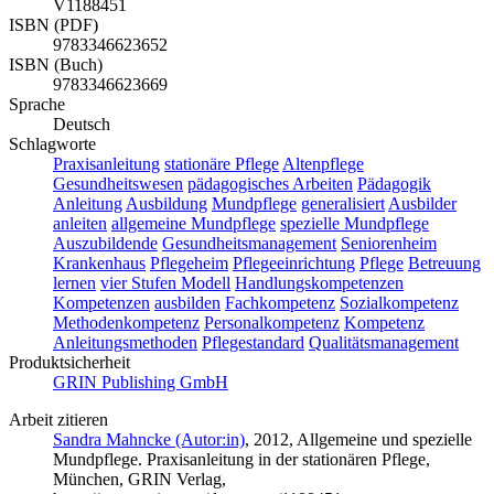
V1188451
ISBN (PDF)
9783346623652
ISBN (Buch)
9783346623669
Sprache
Deutsch
Schlagworte
Praxisanleitung
stationäre Pflege
Altenpflege
Gesundheitswesen
pädagogisches Arbeiten
Pädagogik
Anleitung
Ausbildung
Mundpflege
generalisiert
Ausbilder
anleiten
allgemeine Mundpflege
spezielle Mundpflege
Auszubildende
Gesundheitsmanagement
Seniorenheim
Krankenhaus
Pflegeheim
Pflegeeinrichtung
Pflege
Betreuung
lernen
vier Stufen Modell
Handlungskompetenzen
Kompetenzen
ausbilden
Fachkompetenz
Sozialkompetenz
Methodenkompetenz
Personalkompetenz
Kompetenz
Anleitungsmethoden
Pflegestandard
Qualitätsmanagement
Produktsicherheit
GRIN Publishing GmbH
Arbeit zitieren
Sandra Mahncke (Autor:in)
, 2012, Allgemeine und spezielle
Mundpflege. Praxisanleitung in der stationären Pflege,
München, GRIN Verlag,