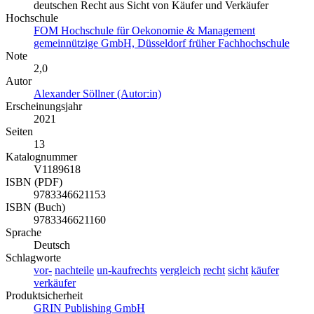
deutschen Recht aus Sicht von Käufer und Verkäufer
Hochschule
FOM Hochschule für Oekonomie & Management
gemeinnützige GmbH, Düsseldorf früher Fachhochschule
Note
2,0
Autor
Alexander Söllner (Autor:in)
Erscheinungsjahr
2021
Seiten
13
Katalognummer
V1189618
ISBN (PDF)
9783346621153
ISBN (Buch)
9783346621160
Sprache
Deutsch
Schlagworte
vor-
nachteile
un-kaufrechts
vergleich
recht
sicht
käufer
verkäufer
Produktsicherheit
GRIN Publishing GmbH