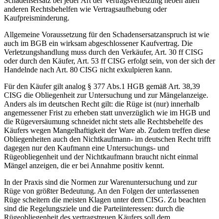
Schadensersatz bei jeder Art der Vertragsverletzung neben allen
anderen Rechtsbehelfen wie Vertragsaufhebung oder
Kaufpreisminderung.
Allgemeine Voraussetzung für den Schadensersatzanspruch ist wie
auch im BGB ein wirksam abgeschlossener Kaufvertrag. Die
Verletzungshandlung muss durch den Verkäufer, Art. 30 ff CISG
oder durch den Käufer, Art. 53 ff CISG erfolgt sein, von der sich der
Handelnde nach Art. 80 CISG nicht exkulpieren kann.
Für den Käufer gilt analog § 377 Abs.1 HGB gemäß Art. 38,39
CISG die Obliegenheit zur Untersuchung und zur Mängelanzeige.
Anders als im deutschen Recht gilt: die Rüge ist (nur) innerhalb
angemessener Frist zu erheben statt unverzüglich wie im HGB und
die Rügeversäumung schneidet nicht stets alle Rechtsbehelfe des
Käufers wegen Mangelhaftigkeit der Ware ab. Zudem treffen diese
Obliegenheiten auch den Nichtkaufmann- im deutschen Recht trifft
dagegen nur den Kaufmann eine Untersuchungs- und
Rügeobliegenheit und der Nichtkaufmann braucht nicht einmal
Mängel anzeigen, die er bei Annahme positiv kennt.
In der Praxis sind die Normen zur Warenuntersuchung und zur
Rüge von größter Bedeutung. An den Folgen der unterlassenen
Rüge scheitern die meisten Klagen unter dem CISG. Zu beachten
sind die Regelungsziele und die Parteiinteressen: durch die
Rügeobliegenheit des vertragstreuen Käufers soll dem