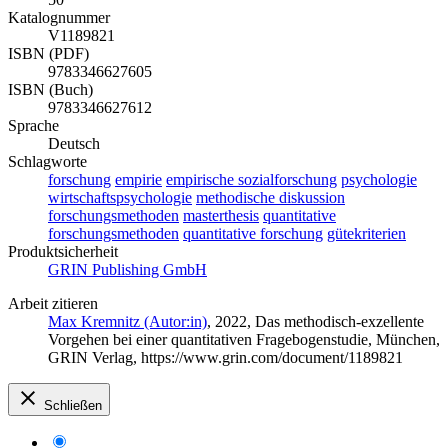
Katalognummer
V1189821
ISBN (PDF)
9783346627605
ISBN (Buch)
9783346627612
Sprache
Deutsch
Schlagworte
forschung
empirie
empirische sozialforschung
psychologie
wirtschaftspsychologie
methodische diskussion
forschungsmethoden
masterthesis
quantitative
forschungsmethoden
quantitative forschung
gütekriterien
Produktsicherheit
GRIN Publishing GmbH
Arbeit zitieren
Max Kremnitz (Autor:in)
, 2022, Das methodisch-exzellente
Vorgehen bei einer quantitativen Fragebogenstudie, München,
GRIN Verlag, https://www.grin.com/document/1189821
Schließen