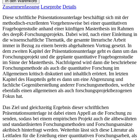
In den Warenkorb
Zusammenfassung
Leseprobe
Details
Diese schriftliche Präsentationsunterlage beschäftigt sich mit der
methodisch-exzellenten Vorgehensweise bei einer quantitativen
Fragebogenstudie anhand einer künftigen Masterthesis im Rahmen
des deepR-Forschungsprojekts. Dabei wird, nach einer Einleitung in
die wissenschaftliche Thematik, die gesamte literarische Arbeit
immer in Bezug zu einem bereits abgehaltenen Vortrag gesetzt. In
dem zweiten Kapitel der Präsentationsunterlage geht es dann um das
Forschungsprojekt und die geplante quantitative Fragebogenstudie
im Sinne der Masterthesis. Nachfolgend wird dann die beschriebene
Forschungsmethode als auch die quantitative Forschung im
Allgemeinen kritisch diskutiert und inhaltlich erörtert. Im letzten
Kapitel des Hauptteils geht es dann um eine Abgrenzung und
fachliche Gegenüberstellung anderer Forschungsmethoden, welche
ebenfalls einen allgemeinen als auch forschungsprojektbezogenen
Fokus hat.
Das Ziel und gleichzeitig Ergebnis dieser schriftlichen
Präsentationsunterlage ist dabei einen Appell an die Forschung zu
senden, sodass bei einem empirischen Projekt auch die altbewährten
und standardisierten Forschungsmethoden und Forschungsansätze
akribisch hinterfragt werden. Weiterhin lässt sich diese Literatur als
Leitfaden für die Erstellung einer quantitativen Forschungsarbeit, als