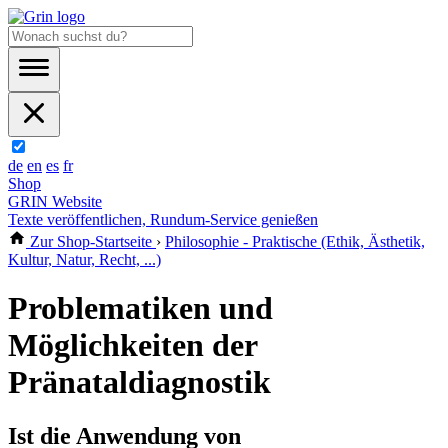
de
en
es
fr
Shop
GRIN Website
Texte veröffentlichen, Rundum-Service genießen
Zur Shop-Startseite
›
Philosophie - Praktische (Ethik, Ästhetik,
Kultur, Natur, Recht, ...)
Problematiken und
Möglichkeiten der
Pränataldiagnostik
Ist die Anwendung von