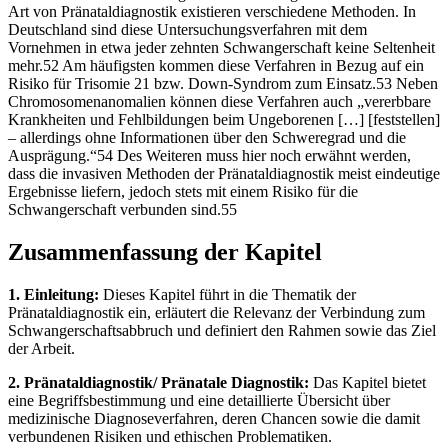
Art von Pränataldiagnostik existieren verschiedene Methoden. In
Deutschland sind diese Untersuchungsverfahren mit dem
Vornehmen in etwa jeder zehnten Schwangerschaft keine Seltenheit
mehr.52 Am häufigsten kommen diese Verfahren in Bezug auf ein
Risiko für Trisomie 21 bzw. Down-Syndrom zum Einsatz.53 Neben
Chromosomenanomalien können diese Verfahren auch „vererbbare
Krankheiten und Fehlbildungen beim Ungeborenen […] [feststellen]
– allerdings ohne Informationen über den Schweregrad und die
Ausprägung.“54 Des Weiteren muss hier noch erwähnt werden,
dass die invasiven Methoden der Pränataldiagnostik meist eindeutige
Ergebnisse liefern, jedoch stets mit einem Risiko für die
Schwangerschaft verbunden sind.55
Zusammenfassung der Kapitel
1. Einleitung:
Dieses Kapitel führt in die Thematik der
Pränataldiagnostik ein, erläutert die Relevanz der Verbindung zum
Schwangerschaftsabbruch und definiert den Rahmen sowie das Ziel
der Arbeit.
2. Pränataldiagnostik/ Pränatale Diagnostik:
Das Kapitel bietet
eine Begriffsbestimmung und eine detaillierte Übersicht über
medizinische Diagnoseverfahren, deren Chancen sowie die damit
verbundenen Risiken und ethischen Problematiken.