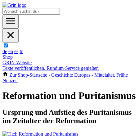
de
en
es
fr
Shop
GRIN Website
Texte veröffentlichen, Rundum-Service genießen
Zur Shop-Startseite
›
Geschichte Europas - Mittelalter, Frühe
Neuzeit
Reformation und Puritanismus
Ursprung und Aufstieg des Puritanismus
im Zeitalter der Reformation