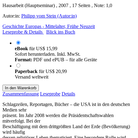
Hausarbeit (Hauptseminar) , 2007 , 17 Seiten , Note: 1,0
Autor:in:
Philipp vom Stein (Autor:in)
Geschichte Europas - Mittelalter, Frühe Neuzeit
Leseprobe & Details
Blick ins Buch
eBook
für
US$ 15,99
Sofort herunterladen. Inkl. MwSt.
Format:
PDF und ePUB – für alle Geräte
Paperback
für
US$ 20,99
Versand weltweit
In den Warenkorb
Zusammenfassung
Leseprobe
Details
Schlagzeilen, Reportagen, Bücher – die USA ist in den deutschen
Medien sehr
präsent. Im Jahr 2008 werden die Präsidentschaftswahlen
mitverfolgt. Bei der
Beschäftigung mit dem drittgrößten Land der Erde (Bevölkerung)
wird häufig
dessen religiöses Leben thematisiert. Eine besondere Rolle wird