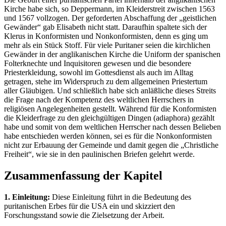
Kirche habe sich, so Deppermann, im Kleiderstreit zwischen 1563
und 1567 vollzogen. Der geforderten Abschaffung der „geistlichen
Gewänder“ gab Elisabeth nicht statt. Daraufhin spaltete sich der
Klerus in Konformisten und Nonkonformisten, denn es ging um
mehr als ein Stück Stoff. Für viele Puritaner seien die kirchlichen
Gewänder in der anglikanischen Kirche die Uniform der spanischen
Folterknechte und Inquisitoren gewesen und die besondere
Priesterkleidung, sowohl im Gottesdienst als auch im Alltag
getragen, stehe im Widerspruch zu dem allgemeinen Priestertum
aller Gläubigen. Und schließlich habe sich anläßliche dieses Streits
die Frage nach der Kompetenz des weltlichen Herrschers in
religiösen Angelegenheiten gestellt. Während für die Konformisten
die Kleiderfrage zu den gleichgültigen Dingen (adiaphora) gezählt
habe und somit von dem weltlichen Herrscher nach dessen Belieben
habe entschieden werden können, sei es für die Nonkonformisten
nicht zur Erbauung der Gemeinde und damit gegen die „Christliche
Freiheit“, wie sie in den paulinischen Briefen gelehrt werde.
Zusammenfassung der Kapitel
1. Einleitung:
Diese Einleitung führt in die Bedeutung des
puritanischen Erbes für die USA ein und skizziert den
Forschungsstand sowie die Zielsetzung der Arbeit.