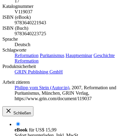
17
Katalognummer
V119037
ISBN (eBook)
9783640221943
ISBN (Buch)
9783640223725
Sprache
Deutsch
Schlagworte
Reformation
Puritanismus
Hauptseminar
Geschichte
Reformation
Produktsicherheit
GRIN Publishing GmbH
Arbeit zitieren
Philipp vom Stein (Autor:in)
, 2007, Reformation und
Puritanismus, München, GRIN Verlag,
https://www.grin.com/document/119037
Schließen
eBook
für
US$ 15,99
Sofort herunterladen. Inkl. MwSt.