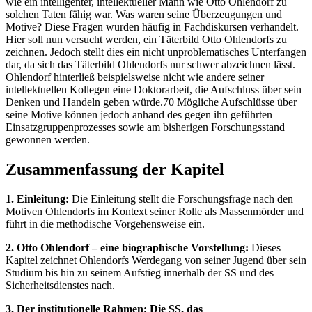
wie ein intelligenter, intellektueller Mann wie Otto Ohlendorf zu
solchen Taten fähig war. Was waren seine Überzeugungen und
Motive? Diese Fragen wurden häufig in Fachdiskursen verhandelt.
Hier soll nun versucht werden, ein Täterbild Otto Ohlendorfs zu
zeichnen. Jedoch stellt dies ein nicht unproblematisches Unterfangen
dar, da sich das Täterbild Ohlendorfs nur schwer abzeichnen lässt.
Ohlendorf hinterließ beispielsweise nicht wie andere seiner
intellektuellen Kollegen eine Doktorarbeit, die Aufschluss über sein
Denken und Handeln geben würde.70 Mögliche Aufschlüsse über
seine Motive können jedoch anhand des gegen ihn geführten
Einsatzgruppenprozesses sowie am bisherigen Forschungsstand
gewonnen werden.
Zusammenfassung der Kapitel
1. Einleitung:
Die Einleitung stellt die Forschungsfrage nach den
Motiven Ohlendorfs im Kontext seiner Rolle als Massenmörder und
führt in die methodische Vorgehensweise ein.
2. Otto Ohlendorf – eine biographische Vorstellung:
Dieses
Kapitel zeichnet Ohlendorfs Werdegang von seiner Jugend über sein
Studium bis hin zu seinem Aufstieg innerhalb der SS und des
Sicherheitsdienstes nach.
3. Der institutionelle Rahmen: Die SS, das