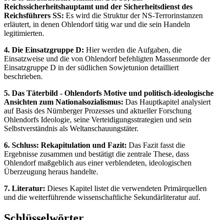
Reichssicherheitshauptamt und der Sicherheitsdienst des
Reichsführers SS:
Es wird die Struktur der NS-Terrorinstanzen
erläutert, in denen Ohlendorf tätig war und die sein Handeln
legitimierten.
4. Die Einsatzgruppe D:
Hier werden die Aufgaben, die
Einsatzweise und die von Ohlendorf befehligten Massenmorde der
Einsatzgruppe D in der südlichen Sowjetunion detailliert
beschrieben.
5. Das Täterbild - Ohlendorfs Motive und politisch-ideologische
Ansichten zum Nationalsozialismus:
Das Hauptkapitel analysiert
auf Basis des Nürnberger Prozesses und aktueller Forschung
Ohlendorfs Ideologie, seine Verteidigungsstrategien und sein
Selbstverständnis als Weltanschauungstäter.
6. Schluss: Rekapitulation und Fazit:
Das Fazit fasst die
Ergebnisse zusammen und bestätigt die zentrale These, dass
Ohlendorf maßgeblich aus einer verblendeten, ideologischen
Überzeugung heraus handelte.
7. Literatur:
Dieses Kapitel listet die verwendeten Primärquellen
und die weiterführende wissenschaftliche Sekundärliteratur auf.
Schlüsselwörter