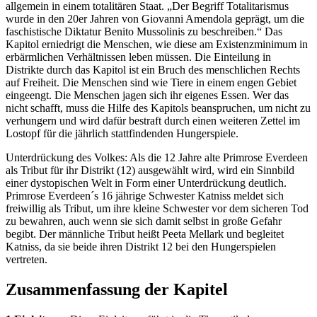
allgemein in einem totalitären Staat. „Der Begriff Totalitarismus
wurde in den 20er Jahren von Giovanni Amendola geprägt, um die
faschistische Diktatur Benito Mussolinis zu beschreiben.“ Das
Kapitol erniedrigt die Menschen, wie diese am Existenzminimum in
erbärmlichen Verhältnissen leben müssen. Die Einteilung in
Distrikte durch das Kapitol ist ein Bruch des menschlichen Rechts
auf Freiheit. Die Menschen sind wie Tiere in einem engen Gebiet
eingeengt. Die Menschen jagen sich ihr eigenes Essen. Wer das
nicht schafft, muss die Hilfe des Kapitols beanspruchen, um nicht zu
verhungern und wird dafür bestraft durch einen weiteren Zettel im
Lostopf für die jährlich stattfindenden Hungerspiele.
Unterdrückung des Volkes: Als die 12 Jahre alte Primrose Everdeen
als Tribut für ihr Distrikt (12) ausgewählt wird, wird ein Sinnbild
einer dystopischen Welt in Form einer Unterdrückung deutlich.
Primrose Everdeen´s 16 jährige Schwester Katniss meldet sich
freiwillig als Tribut, um ihre kleine Schwester vor dem sicheren Tod
zu bewahren, auch wenn sie sich damit selbst in große Gefahr
begibt. Der männliche Tribut heißt Peeta Mellark und begleitet
Katniss, da sie beide ihren Distrikt 12 bei den Hungerspielen
vertreten.
Zusammenfassung der Kapitel