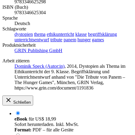
9783346625298
ISBN (Buch)
9783346625304
Sprache
Deutsch
Schlagworte
dystopien
thema
ethikunterricht
klasse
begriffsklärung
unterrichtsentwurf
tribute
panem
hunger
games
Produktsicherheit
GRIN Publishing GmbH
Arbeit zitieren
Dominik Speck (Autor:in)
, 2014, Dystopien als Thema im
Ethikunterricht der 9. Klasse. Begriffsklärung und
Unterrichtsentwurf anhand von "Die Tribute von Panem –
The Hunger Games", München, GRIN Verlag,
https://www.grin.com/document/1191836
Schließen
eBook
für
US$ 18,99
Sofort herunterladen. Inkl. MwSt.
Format:
PDF – für alle Geräte