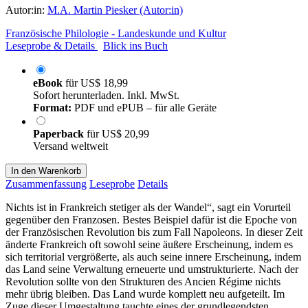
Autor:in:
M.A. Martin Piesker (Autor:in)
Französische Philologie - Landeskunde und Kultur
Leseprobe & Details
Blick ins Buch
eBook
für
US$ 18,99
Sofort herunterladen. Inkl. MwSt.
Format:
PDF und ePUB – für alle Geräte
Paperback
für
US$ 20,99
Versand weltweit
In den Warenkorb
Zusammenfassung
Leseprobe
Details
Nichts ist in Frankreich stetiger als der Wandel“, sagt ein Vorurteil
gegenüber den Franzosen. Bestes Beispiel dafür ist die Epoche von
der Französischen Revolution bis zum Fall Napoleons. In dieser Zeit
änderte Frankreich oft sowohl seine äußere Erscheinung, indem es
sich territorial vergrößerte, als auch seine innere Erscheinung, indem
das Land seine Verwaltung erneuerte und umstrukturierte. Nach der
Revolution sollte von den Strukturen des Ancien Régime nichts
mehr übrig bleiben. Das Land wurde komplett neu aufgeteilt. Im
Zuge dieser Umgestaltung tauchte eines der grundlegendsten