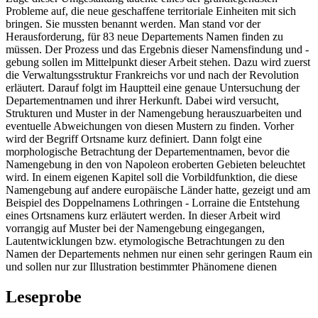
Probleme auf, die neue geschaffene territoriale Einheiten mit sich
bringen. Sie mussten benannt werden. Man stand vor der
Herausforderung, für 83 neue Departements Namen finden zu
müssen. Der Prozess und das Ergebnis dieser Namensfindung und -
gebung sollen im Mittelpunkt dieser Arbeit stehen. Dazu wird zuerst
die Verwaltungsstruktur Frankreichs vor und nach der Revolution
erläutert. Darauf folgt im Hauptteil eine genaue Untersuchung der
Departementnamen und ihrer Herkunft. Dabei wird versucht,
Strukturen und Muster in der Namengebung herauszuarbeiten und
eventuelle Abweichungen von diesen Mustern zu finden. Vorher
wird der Begriff Ortsname kurz definiert. Dann folgt eine
morphologische Betrachtung der Departementnamen, bevor die
Namengebung in den von Napoleon eroberten Gebieten beleuchtet
wird. In einem eigenen Kapitel soll die Vorbildfunktion, die diese
Namengebung auf andere europäische Länder hatte, gezeigt und am
Beispiel des Doppelnamens Lothringen - Lorraine die Entstehung
eines Ortsnamens kurz erläutert werden. In dieser Arbeit wird
vorrangig auf Muster bei der Namengebung eingegangen,
Lautentwicklungen bzw. etymologische Betrachtungen zu den
Namen der Departements nehmen nur einen sehr geringen Raum ein
und sollen nur zur Illustration bestimmter Phänomene dienen
Leseprobe