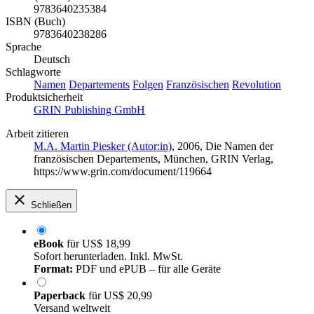
9783640235384
ISBN (Buch)
9783640238286
Sprache
Deutsch
Schlagworte
Namen
Departements
Folgen
Französischen
Revolution
Produktsicherheit
GRIN Publishing GmbH
Arbeit zitieren
M.A. Martin Piesker (Autor:in)
, 2006, Die Namen der
französischen Departements, München, GRIN Verlag,
https://www.grin.com/document/119664
Schließen
eBook
für
US$ 18,99
Sofort herunterladen. Inkl. MwSt.
Format:
PDF und ePUB – für alle Geräte
Paperback
für
US$ 20,99
Versand weltweit