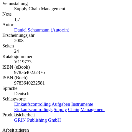
Veranstaltung
Supply Chain Management
Note
1,7
Autor
Daniel Schaumann (Autor:in)
Erscheinungsjahr
2008
Seiten
24
Katalognummer
V119773
ISBN (eBook)
9783640232376
ISBN (Buch)
9783640232581
Sprache
Deutsch
Schlagworte
Einkaufscontrolling
Aufgaben
Instrumente
Einkaufscontrollings
Supply
Chain
Management
Produktsicherheit
GRIN Publishing GmbH
Arbeit zitieren