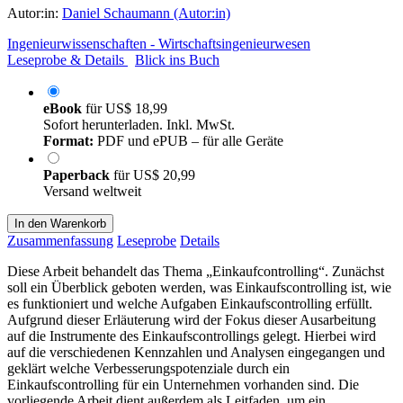
Autor:in:
Daniel Schaumann (Autor:in)
Ingenieurwissenschaften - Wirtschaftsingenieurwesen
Leseprobe & Details
Blick ins Buch
eBook
für
US$ 18,99
Sofort herunterladen. Inkl. MwSt.
Format:
PDF und ePUB – für alle Geräte
Paperback
für
US$ 20,99
Versand weltweit
In den Warenkorb
Zusammenfassung
Leseprobe
Details
Diese Arbeit behandelt das Thema „Einkaufcontrolling“. Zunächst
soll ein Überblick geboten werden, was Einkaufscontrolling ist, wie
es funktioniert und welche Aufgaben Einkaufscontrolling erfüllt.
Aufgrund dieser Erläuterung wird der Fokus dieser Ausarbeitung
auf die Instrumente des Einkaufscontrollings gelegt. Hierbei wird
auf die verschiedenen Kennzahlen und Analysen eingegangen und
geklärt welche Verbesserungspotenziale durch ein
Einkaufscontrolling für ein Unternehmen vorhanden sind. Die
vorliegende Arbeit dient außerdem als Leitfaden, um ein