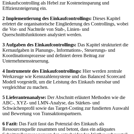
Einkaufscontrolling als Hebel zur Kosteneinsparung und
Effizienzsteigerung ein.
2 Implementierung des Einkaufcontrollings:
Dieses Kapitel
erörtert die organisatorische Eingliederung des Controllings, wobei
die Vor- und Nachteile von Stab-, Linien- und
Querschnittsfunktionen analysiert werden.
3 Aufgaben des Einkaufcontrollings:
Das Kapitel strukturiert die
Kernaufgaben in Planungs-, Informations-, Steuerungs- und
Koordinationsprozesse und definiert deren Beitrag zur
Unternehmenssteuerung.
4 Instrumente des Einkaufcontrollings:
Hier werden zentrale
Werkzeuge wie Kennzahlensysteme und das Balanced Scorecard
Modell vorgestellt, um die Leistung des Einkaufs messbar und
vergleichbar zu machen.
5 Lieferantenanalyse:
Der Abschnitt erläutert Methoden wie die
ABC-, XYZ- und LMN-Analyse, das Stärken- und
Schwächenprofil sowie das Target-Costing zur fundierten Auswahl
und Bewertung von Transaktionspartnern.
6 Fazit:
Das Fazit fasst das Potenzial des Einkaufs als
Ressourcenquelle zusammen und betont, dass ein adäquates