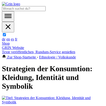
de
en
es
fr
Shop
GRIN Website
Texte veröffentlichen, Rundum-Service genießen
Zur Shop-Startseite
›
Ethnologie / Volkskunde
Strategien der Konsumtion:
Kleidung, Identität und
Symbolik