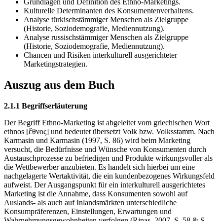
Grundlagen und Definition des Ethno-Marketings.
Kulturelle Determinanten des Konsumentenverhaltens.
Analyse türkischstämmiger Menschen als Zielgruppe
(Historie, Soziodemografie, Mediennutzung).
Analyse russischstämmiger Menschen als Zielgruppe
(Historie, Soziodemografie, Mediennutzung).
Chancen und Risiken interkulturell ausgerichteter
Marketingstrategien.
Auszug aus dem Buch
2.1.1 Begriffserläuterung
Der Begriff Ethno-Marketing ist abgeleitet vom griechischen Wort
ethnos [ἔθνος] und bedeutet übersetzt Volk bzw. Volksstamm. Nach
Karmasin und Karmasin (1997, S. 86) wird beim Marketing
versucht, die Bedürfnisse und Wünsche von Konsumenten durch
Austauschprozesse zu befriedigen und Produkte wirkungsvoller als
die Wettbewerber anzubieten. Es handelt sich hierbei um eine
nachgelagerte Wertaktivität, die ein kundenbezogenes Wirkungsfeld
aufweist. Der Ausgangspunkt für ein interkulturell ausgerichtetes
Marketing ist die Annahme, dass Konsumenten sowohl auf
Auslands- als auch auf Inlandsmärkten unterschiedliche
Konsumpräferenzen, Einstellungen, Erwartungen und
Wahrnehmungsgewohnheiten verfolgen (Rinas, 2007, S. 58 & S.