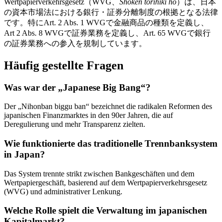
Wertpapierverkehrsgesetz（WVG、
Shôken torihiki hô
）は、日本
の資本市場法における銀行・証券分離制度の根拠となる法律
です。特にArt. 2 Abs. 1 WVGで金融商品の種類を定義し、
Art 2 Abs. 8 WVGで証券業務を定義し、Art. 65 WVGで銀行
の証券業務への参入を規制しています。
Häufig gestellte Fragen
Was war der „Japanese Big Bang“?
Der „Nihonban biggu ban“ bezeichnet die radikalen Reformen des
japanischen Finanzmarktes in den 90er Jahren, die auf
Deregulierung und mehr Transparenz zielten.
Wie funktionierte das traditionelle Trennbanksystem
in Japan?
Das System trennte strikt zwischen Bankgeschäften und dem
Wertpapiergeschäft, basierend auf dem Wertpapierverkehrsgesetz
(WVG) und administrativer Lenkung.
Welche Rolle spielt die Verwaltung im japanischen
Kapitalmarkt?