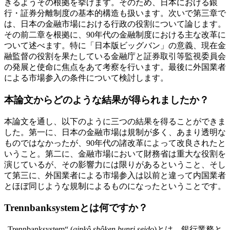
きるようその根拠を挙げます。そのため、日本における銀
行・証券分離制度の基本的構造も扱います。次いで第三章で
は、日本の金融市場における行政の役割について論じます。
その前二章を根拠に、90年代の金融制度における主な改革に
ついて述べます。特に「日本版ビッグバン」の意義、現在金
融監督の役割を果たしている金融庁と証券取引等監視委員会
の発展と使命に焦点をあて考察を行います。最後に外国業者
による市場参入の条件について検討します。
本論文からどのような結果が得られましたか？
本論文を通し、以下のように三つの結果を得ることができま
した。第一に、日本の金融市場は規制が多く、あまり透明な
ものではなかったが、90年代の諸改革によって改良されたと
いうこと。第二に、金融市場において財務省は重大な役割を
演じているが、その影響力には限りがあるということ、そし
て第三に、外国業者による市場参入は以前と違って内国業者
とほぼ同じような規制によるものになったということです。
Trennbanksystemとは何ですか？
„Trennbanksystem“ (
ginkô shôken bunri seido
)とは、銀行業務と