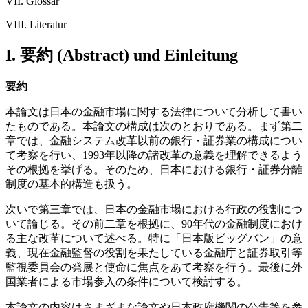
VII. Glossar
VIII. Literatur
I. 要約 (Abstract) und Einleitung
要約
本論文は日本の金融市場に関する法律について分析して書い
たものである。本論文の構成は次のとおりである。まず第二
章では、金融システム改革以前の銀行・証券業の構成につい
て考察を行い、1993年以降の諸改革の意義を理解できるよう
その根拠を挙げる。そのため、日本における銀行・証券分離
制度の基本的構造も扱う。
次いで第三章では、日本の金融市場における行政の役割につ
いて論じる。その前二章を根拠に、90年代の金融制度におけ
る主な改革について述べる。特に「日本版ビッグバン」の意
義、現在金融監督の役割を果たしている金融庁と証券取引等
監視委員会の発展と使命に焦点をあて考察を行う。最後に外
国業者による市場参入の条件について検討する。
本論文の内容はさまざまな論文や日本政府機関の公告等を参