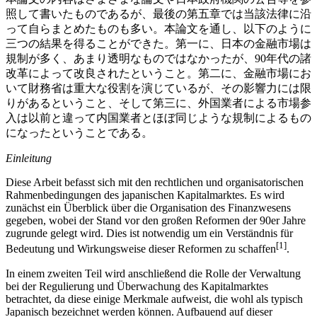
照して書いたものであるが、最後の第五章では当該法律に沿
って自らまとめたものも多い。本論文を通し、以下のように
三つの結果を得ることができた。第一に、日本の金融市場は
規制が多く、あまり透明なものではなかったが、90年代の諸
改革によって改良されたということ。第二に、金融市場にお
いて財務省は重大な役割を演じているが、その影響力には限
りがあるということ、そして第三に、外国業者による市場参
入は以前と違って内国業者とほぼ同じような規制によるもの
になったということである。
Einleitung
Diese Arbeit befasst sich mit den rechtlichen und organisatorischen
Rahmenbedingungen des japanischen Kapitalmarktes. Es wird
zunächst ein Überblick über die Organisation des Finanzwesens
gegeben, wobei der Stand vor den großen Reformen der 90er Jahre
zugrunde gelegt wird. Dies ist notwendig um ein Verständnis für
[1]
Bedeutung und Wirkungsweise dieser Reformen zu schaffen
.
In einem zweiten Teil wird anschließend die Rolle der Verwaltung
bei der Regulierung und Überwachung des Kapitalmarktes
betrachtet, da diese einige Merkmale aufweist, die wohl als typisch
Japanisch bezeichnet werden können. Aufbauend auf dieser