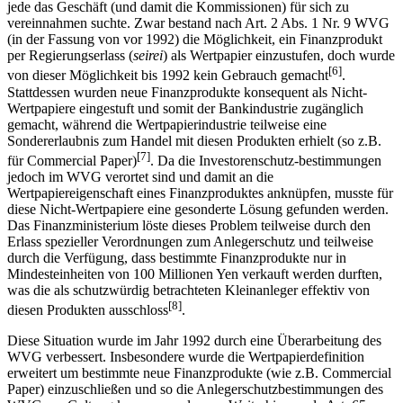
jede das Geschäft (und damit die Kommissionen) für sich zu
vereinnahmen suchte. Zwar bestand nach Art. 2 Abs. 1 Nr. 9 WVG
(in der Fassung von vor 1992) die Möglichkeit, ein Finanzprodukt
per Regierungserlass (
seirei
) als Wertpapier einzustufen, doch wurde
[6]
von dieser Möglichkeit bis 1992 kein Gebrauch gemacht
.
Stattdessen wurden neue Finanzprodukte konsequent als Nicht-
Wertpapiere eingestuft und somit der Bankindustrie zugänglich
gemacht, während die Wertpapierindustrie teilweise eine
Sondererlaubnis zum Handel mit diesen Produkten erhielt (so z.B.
[7]
für Commercial Paper)
. Da die Investorenschutz-bestimmungen
jedoch im WVG verortet sind und damit an die
Wertpapiereigenschaft eines Finanzproduktes anknüpfen, musste für
diese Nicht-Wertpapiere eine gesonderte Lösung gefunden werden.
Das Finanzministerium löste dieses Problem teilweise durch den
Erlass spezieller Verordnungen zum Anlegerschutz und teilweise
durch die Verfügung, dass bestimmte Finanzprodukte nur in
Mindesteinheiten von 100 Millionen Yen verkauft werden durften,
was die als schutzwürdig betrachteten Kleinanleger effektiv von
[8]
diesen Produkten ausschloss
.
Diese Situation wurde im Jahr 1992 durch eine Überarbeitung des
WVG verbessert. Insbesondere wurde die Wertpapierdefinition
erweitert um bestimmte neue Finanzprodukte (wie z.B. Commercial
Paper) einzuschließen und so die Anlegerschutzbestimmungen des