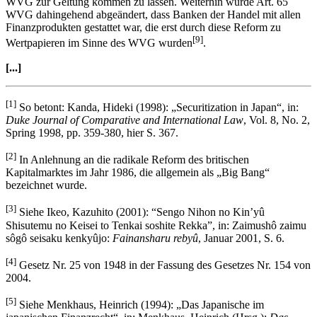
WVG zur Geltung kommen zu lassen. Weiterhin wurde Art. 65
WVG dahingehend abgeändert, dass Banken der Handel mit allen
Finanzprodukten gestattet war, die erst durch diese Reform zu
[9]
Wertpapieren im Sinne des WVG wurden
.
[...]
[1]
So betont: Kanda, Hideki (1998): „Securitization in Japan“, in:
Duke Journal of Comparative and International Law
, Vol. 8, No. 2,
Spring 1998, pp. 359-380, hier S. 367.
[2]
In Anlehnung an die radikale Reform des britischen
Kapitalmarktes im Jahr 1986, die allgemein als „Big Bang“
bezeichnet wurde.
[3]
Siehe Ikeo, Kazuhito (2001): “Sengo Nihon no Kin’yû
Shisutemu no Keisei to Tenkai soshite Rekka”, in: Zaimushô zaimu
sôgô seisaku kenkyûjo:
Fainansharu rebyû
, Januar 2001, S. 6.
[4]
Gesetz Nr. 25 von 1948 in der Fassung des Gesetzes Nr. 154 von
2004.
[5]
Siehe Menkhaus, Heinrich (1994): „Das Japanische im