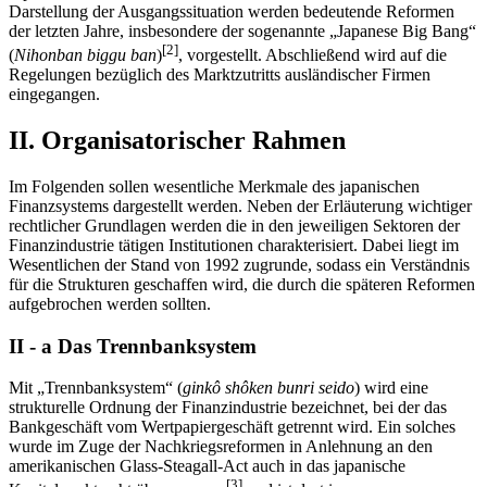
Darstellung der Ausgangssituation werden bedeutende Reformen
der letzten Jahre, insbesondere der sogenannte „Japanese Big Bang“
[2]
(
Nihonban biggu ban
)
, vorgestellt. Abschließend wird auf die
Regelungen bezüglich des Marktzutritts ausländischer Firmen
eingegangen.
II. Organisatorischer Rahmen
Im Folgenden sollen wesentliche Merkmale des japanischen
Finanzsystems dargestellt werden. Neben der Erläuterung wichtiger
rechtlicher Grundlagen werden die in den jeweiligen Sektoren der
Finanzindustrie tätigen Institutionen charakterisiert. Dabei liegt im
Wesentlichen der Stand von 1992 zugrunde, sodass ein Verständnis
für die Strukturen geschaffen wird, die durch die späteren Reformen
aufgebrochen werden sollten.
II - a Das Trennbanksystem
Mit „Trennbanksystem“ (
ginkô shôken bunri seido
) wird eine
strukturelle Ordnung der Finanzindustrie bezeichnet, bei der das
Bankgeschäft vom Wertpapiergeschäft getrennt wird. Ein solches
wurde im Zuge der Nachkriegsreformen in Anlehnung an den
amerikanischen Glass-Steagall-Act auch in das japanische
[3]