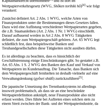
Kapitalmarktrecht übernommen
und ist dort im
[4]
Wertpapierverkehrsgesetz (WVG,
Shôken torihiki hô
)
wie folgt
verankert:
Zunächst definiert Art. 2 Abs. 1 WVG, welche Arten von
Finanzprodukten unter die Bestimmungen dieses Gesetzes fallen.
Dazu wird eine Auflistung verschiedener Wertpapierarten gegeben,
die z.B. Staatsanleihen (Art. 2 Abs. 1 Nr. 1 WVG) einschließt.
Darauf aufbauend werden in Art 2 Abs. 8 WVG Tätigkeiten
definiert, die zum Wertpapiergeschäft gehören. Art. 65 WVG legt
schließlich fest, dass beispielsweise Banken und
Treuhandgesellschaften diese Tätigkeiten nicht ausüben dürfen.
Es ist allerdings zu beachten, dass es hinsichtlich der
Geschäftstrennung einige Einschränkungen gibt. So gestattet z.B.
Art. 65 Abs. 1 S. 2 WVG den Banken den Kauf und Verkauf von
Wertpapieren im Kundenauftrag. Die Tatsache, dass Banken sich
dem Wertpapiergeschäft fernhielten ist deshalb vielmehr auf eine
[5]
Verwaltungslenkung (
gyôsei shidô
) zurückzuführen
.
Die japanische Umsetzung des Trennbanksystems ist allerdings
insoweit problematisch, als dass sie an eine beschränkte
Wertpapierdefinition anknüpft, neue Finanzprodukte also nicht
erfasst werden. Dies führte bei Auftreten eines solchen stets zu
einem Streit zwischen der Bank- und der Wertpapierindustrie, da