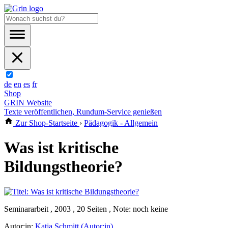
de
en
es
fr
Shop
GRIN Website
Texte veröffentlichen, Rundum-Service genießen
Zur Shop-Startseite
›
Pädagogik - Allgemein
Was ist kritische
Bildungstheorie?
Seminararbeit , 2003 , 20 Seiten , Note: noch keine
Autor:in:
Katja Schmitt (Autor:in)