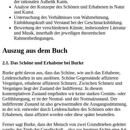
der rationalen Ästhetik Kants.
Analyse der Konzepte des Schönen und Erhabenen in Natur
und Kunst.
Untersuchung des Verhältnisses von Wahrnehmung,
Einbildungskraft und Verstand bei der Geschmacksbildung.
Bewertung der verschiedenen Künste, insbesondere Literatur
und Musik, innerhalb der jeweiligen theoretischen
Rahmenbedingungen.
Auszug aus dem Buch
2.1. Das Schöne und Erhabene bei Burke
Burke geht davon aus, dass das Schöne, wie auch das Erhabene,
Leidenschaften in uns auslösen. Schöne Gegenstände affizieren
Vergnügen, erhabene affizieren Schmerz. Zwischen Schmerz und
Vergnügen liegt der Zustand der Indifferenz. In diesem
kontemplativen Zustand empfinden wir keine starken Gemüts- oder
Gefühlsregung, er ist der Neutral- und der Normalzustand. Der
indifferente Zustand ist also gewissermaßen die Ausgangsstimmung,
in der wir, entweder durch Leidenschaften des Schönen oder des
Erhabenen, dann affiziert werden oder diese später beurteilen.
Ferner sagt Burke, dass der Mensch von zwei Grundtrieben geleitet
werde: der Trieb der Gesellschaft – also aus heutiger Sichte eine Art