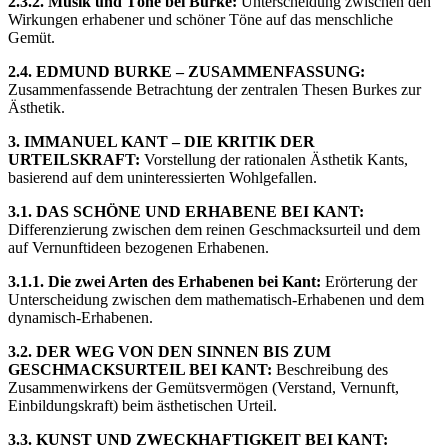
2.3.2. Musik und Töne bei Burke:
Unterscheidung zwischen den
Wirkungen erhabener und schöner Töne auf das menschliche
Gemüt.
2.4. EDMUND BURKE – ZUSAMMENFASSUNG:
Zusammenfassende Betrachtung der zentralen Thesen Burkes zur
Ästhetik.
3. IMMANUEL KANT – DIE KRITIK DER
URTEILSKRAFT:
Vorstellung der rationalen Ästhetik Kants,
basierend auf dem uninteressierten Wohlgefallen.
3.1. DAS SCHÖNE UND ERHABENE BEI KANT:
Differenzierung zwischen dem reinen Geschmacksurteil und dem
auf Vernunftideen bezogenen Erhabenen.
3.1.1. Die zwei Arten des Erhabenen bei Kant:
Erörterung der
Unterscheidung zwischen dem mathematisch-Erhabenen und dem
dynamisch-Erhabenen.
3.2. DER WEG VON DEN SINNEN BIS ZUM
GESCHMACKSURTEIL BEI KANT:
Beschreibung des
Zusammenwirkens der Gemütsvermögen (Verstand, Vernunft,
Einbildungskraft) beim ästhetischen Urteil.
3.3. KUNST UND ZWECKHAFTIGKEIT BEI KANT: