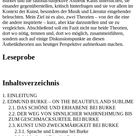
Burkes und die rational-subjektive Ästhetik Kants untersuchen, sie
einander gegenüberstellen, kritisch hinterfragen und sie vor allem im
Kontext der Kunst, besonders der Musik und Literatur eingehender
beleuchten. Mein Ziel ist es also, zwei Theorien – von der die eine
die andere inspirierte – kurz, aber klar darzustellen und sie zu
vergleichen. Abschließend soll ein Fazit nicht nur beide Theorien,
dort wo nötig, trennen und, dort wo möglich, zusammenführen,
sondern auch auf einige Diskussionspunkte an diesen
Ästhetiktheorien aus heutiger Perspektive aufmerksam machen.
Leseprobe
Inhaltsverzeichnis
1. EINLEITUNG
2. EDMUND BURKE – ON THE BEAUTIFUL AND SUBLIME
2.1. DAS SCHÖNE UND ERHABENE BEI BURKE
2.2. DER WEG VON SINNLICHER WAHRNEHMUNG BIS
ZUM GESCHMACKSURTEIL BEI BURKE
2.3. KUNST UND ZWECKMÄßIGKEIT BEI BURKE
2.3.1. Sprache und Literatur bei Burke