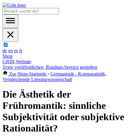
de
en
es
fr
Shop
GRIN Website
Texte veröffentlichen, Rundum-Service genießen
Zur Shop-Startseite
›
Germanistik - Komparatistik,
Vergleichende Literaturwissenschaft
Die Ästhetik der
Frühromantik: sinnliche
Subjektivität oder subjektive
Rationalität?