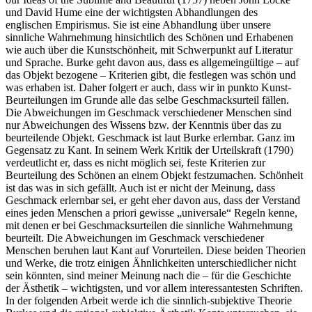
und David Hume eine der wichtigsten Abhandlungen des
englischen Empirismus. Sie ist eine Abhandlung über unsere
sinnliche Wahrnehmung hinsichtlich des Schönen und Erhabenen
wie auch über die Kunstschönheit, mit Schwerpunkt auf Literatur
und Sprache. Burke geht davon aus, dass es allgemeingültige – auf
das Objekt bezogene – Kriterien gibt, die festlegen was schön und
was erhaben ist. Daher folgert er auch, dass wir in punkto Kunst-
Beurteilungen im Grunde alle das selbe Geschmacksurteil fällen.
Die Abweichungen im Geschmack verschiedener Menschen sind
nur Abweichungen des Wissens bzw. der Kenntnis über das zu
beurteilende Objekt. Geschmack ist laut Burke erlernbar. Ganz im
Gegensatz zu Kant. In seinem Werk Kritik der Urteilskraft (1790)
verdeutlicht er, dass es nicht möglich sei, feste Kriterien zur
Beurteilung des Schönen an einem Objekt festzumachen. Schönheit
ist das was in sich gefällt. Auch ist er nicht der Meinung, dass
Geschmack erlernbar sei, er geht eher davon aus, dass der Verstand
eines jeden Menschen a priori gewisse „universale“ Regeln kenne,
mit denen er bei Geschmacksurteilen die sinnliche Wahrnehmung
beurteilt. Die Abweichungen im Geschmack verschiedener
Menschen beruhen laut Kant auf Vorurteilen. Diese beiden Theorien
und Werke, die trotz einigen Ähnlichkeiten unterschiedlicher nicht
sein könnten, sind meiner Meinung nach die – für die Geschichte
der Ästhetik – wichtigsten, und vor allem interessantesten Schriften.
In der folgenden Arbeit werde ich die sinnlich-subjektive Theorie