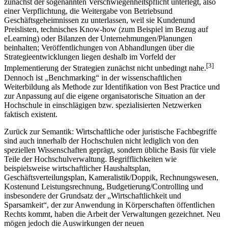
zunächst der sogenannten Verschwiegenheitspflicht unterlegt, also
einer Verpflichtung, die Weitergabe von Betriebsund
Geschäftsgeheimnissen zu unterlassen, weil sie Kundenund
Preislisten, technisches Know-how (zum Beispiel im Bezug auf
eLearning) oder Bilanzen der Unternehmungen/Planungen
beinhalten; Veröffentlichungen von Abhandlungen über die
Strategieentwicklungen liegen deshalb im Vorfeld der
[3]
Implementierung der Strategien zunächst nicht unbedingt nahe.
Dennoch ist „Benchmarking“ in der wissenschaftlichen
Weiterbildung als Methode zur Identifikation von Best Practice und
zur Anpassung auf die eigene organisatorische Situation an der
Hochschule in einschlägigen bzw. spezialisierten Netzwerken
faktisch existent.
Zurück zur Semantik: Wirtschaftliche oder juristische Fachbegriffe
sind auch innerhalb der Hochschulen nicht lediglich von den
speziellen Wissenschaften geprägt, sondern übliche Basis für viele
Teile der Hochschulverwaltung. Begrifflichkeiten wie
beispielsweise wirtschaftlicher Haushaltsplan,
Geschäftsverteilungsplan, Kameralistik/Doppik, Rechnungswesen,
Kostenund Leistungsrechnung, Budgetierung/Controlling und
insbesondere der Grundsatz der „Wirtschaftlichkeit und
Sparsamkeit“, der zur Anwendung in Körperschaften öffentlichen
Rechts kommt, haben die Arbeit der Verwaltungen gezeichnet. Neu
mögen jedoch die Auswirkungen der neuen