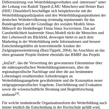
Differenzierung von Weiterbildungsverhalten und -interessen“ unter
der Leitung von Rudolf Tippelt (LMU München) und Heiner Barz
(HHU Düsseldorf) beschäftigte sich beispielsweise mit der
Weiterbildungspartizipation und den Weiterbildungsaspirationen der
deutschen Wohnbevölkerung (erstmalig repräsentativ für das
Bundesgebiet) auf der Grundlage des sozialen Models
Sinus-
Milieus®
der Heidelberger Firma Sinus Sociovision. Das auf
Ganzheitlichkeit basierende Sinus-Modell rückt die Menschen und
ihre Lebenswelt ins Blickfeld, deswegen bietet es auch dem
Marketing in der Weiterbildung mehr Informationen und bessere
Entscheidungshilfen als konventionelle Ansätze der
Zielgruppenorientierung (Barz/Tippelt, 2004). Im Anschluss an das
oben genannte Projekt förderte ebenfalls das BMBF das Projekt
„ImZiel“, das die Verwertung der gewonnenen Erkenntnisse über
die milieuspezifischen Weiterbildungsinteressen, über die
regionalspezifische Nachfrage und über die aus bestimmten
Lebenslagen resultierenden Anforderungen an
Weiterbildungsangebote gewährleistete und die Konzeption neuer
zielgruppenspezifischer Angebote, Durchführung und Evaluation
sowie die wissenschaftliche Beratung und Begleitforschung
[4]
umfasste
.
Für welche institutionelle Organisationsform der Weiterbildung auch
immer letztlich die Entscheidung in der Hochschule gefällt wird,