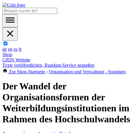
de
en
es
fr
Shop
GRIN Website
Texte veröffentlichen, Rundum-Service genießen
Zur Shop-Startseite
›
Organisation und Verwaltung - Sonstiges
Der Wandel der
Organisationsformen der
Weiterbildungsinstitutionen im
Rahmen des Hochschulwandels