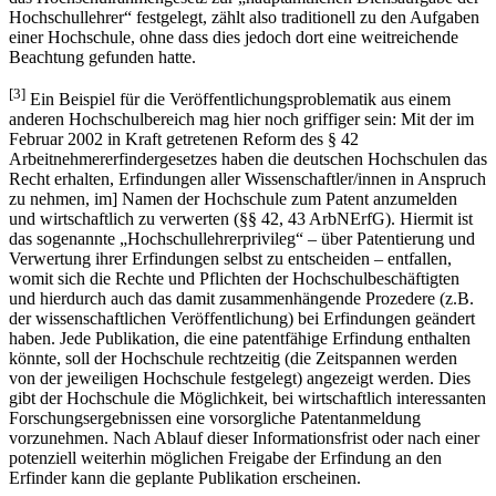
Hochschullehrer“ festgelegt, zählt also traditionell zu den Aufgaben
einer Hochschule, ohne dass dies jedoch dort eine weitreichende
Beachtung gefunden hatte.
[3]
Ein Beispiel für die Veröffentlichungsproblematik aus einem
anderen Hochschulbereich mag hier noch griffiger sein: Mit der im
Februar 2002 in Kraft getretenen Reform des § 42
Arbeitnehmererfindergesetzes haben die deutschen Hochschulen das
Recht erhalten, Erfindungen aller Wissenschaftler/innen in Anspruch
zu nehmen, im] Namen der Hochschule zum Patent anzumelden
und wirtschaftlich zu verwerten (§§ 42, 43 ArbNErfG). Hiermit ist
das sogenannte „Hochschullehrerprivileg“ – über Patentierung und
Verwertung ihrer Erfindungen selbst zu entscheiden – entfallen,
womit sich die Rechte und Pflichten der Hochschulbeschäftigten
und hierdurch auch das damit zusammenhängende Prozedere (z.B.
der wissenschaftlichen Veröffentlichung) bei Erfindungen geändert
haben. Jede Publikation, die eine patentfähige Erfindung enthalten
könnte, soll der Hochschule rechtzeitig (die Zeitspannen werden
von der jeweiligen Hochschule festgelegt) angezeigt werden. Dies
gibt der Hochschule die Möglichkeit, bei wirtschaftlich interessanten
Forschungsergebnissen eine vorsorgliche Patentanmeldung
vorzunehmen. Nach Ablauf dieser Informationsfrist oder nach einer
potenziell weiterhin möglichen Freigabe der Erfindung an den
Erfinder kann die geplante Publikation erscheinen.