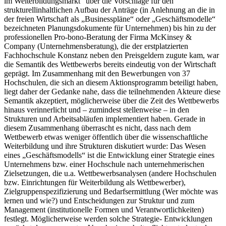
im Weiterbildungsmarkt“ über die Vorschläge für den
strukturellinhaltlichen Aufbau der Anträge (in Anlehnung an die in
der freien Wirtschaft als „Businesspläne“ oder „Geschäftsmodelle“
bezeichneten Planungsdokumente für Unternehmen) bis hin zu der
professionellen Pro-bono-Beratung der Firma McKinsey &
Company (Unternehmensberatung), die der erstplatzierten
Fachhochschule Konstanz neben den Preisgeldern zugute kam, war
die Semantik des Wettbewerbs bereits eindeutig von der Wirtschaft
geprägt. Im Zusammenhang mit den Bewerbungen von 37
Hochschulen, die sich an diesem Aktionsprogramm beteiligt haben,
liegt daher der Gedanke nahe, dass die teilnehmenden Akteure diese
Semantik akzeptiert, möglicherweise über die Zeit des Wettbewerbs
hinaus verinnerlicht und – zumindest stellenweise – in den
Strukturen und Arbeitsabläufen implementiert haben. Gerade in
diesem Zusammenhang überrascht es nicht, dass nach dem
Wettbewerb etwas weniger öffentlich über die wissenschaftliche
Weiterbildung und ihre Strukturen diskutiert wurde: Das Wesen
eines „Geschäftsmodells“ ist die Entwicklung einer Strategie eines
Unternehmens bzw. einer Hochschule nach unternehmerischen
Zielsetzungen, die u.a. Wettbewerbsanalysen (andere Hochschulen
bzw. Einrichtungen für Weiterbildung als Wettbewerber),
Zielgruppenspezifizierung und Bedarfsermittlung (Wer möchte was
lernen und wie?) und Entscheidungen zur Struktur und zum
Management (institutionelle Formen und Verantwortlichkeiten)
festlegt. Möglicherweise werden solche Strategie- Entwicklungen