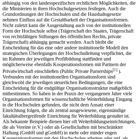
abhängig von den landesspezifischen rechtlichen Möglichkeiten, die
die Ministerien in ihren Hochschulgesetzen festlegen. Auch die
Grundordnungen der Hochschulen und die Haushaltsgesetze
nehmen Einfluss auf die Gestaltbarkeit der Organisationsformen.
Nicht zuletzt kann die Ausgestaltung auch von der institutionellen
Form der Hochschule selbst (Trägerschaft des Staates, Trägerschaft
von rechtsfähigen Stiftungen des öffentlichen Rechts, private
Trägerschaft) abhängig gemacht werden. Auch bleibt die
Entscheidung für das eine oder andere institutionelle Modell den
strategischen Überlegungen der Hochschulleitung verpflichtet, die
im Rahmen der jeweiligen Profilbildung stattfinden und
möglicherweise ebenfalls Kooperationsformen mit Partnern der
[1]
Privatwirtschaft einschließen (Public Private Parnerships
).
Verbunden mit der institutionellen Organisationsform sind
gleichwohl die jeweiligen steuerlichen Bedingungen, die eine
Entscheidung für die endgültige Organisationsstruktur maßgeblich
mitbestimmen. So haben in der Praxis der vergangenen Jahre viele
Organisationsformen für wissenschaftliche Weiterbildung Eingang
in die Hochschulen gefunden, die nicht dem Ansatz einer
Einrichtung folgen, die als zentral ausgewiesene, eigenständige
fakultätsübergreifende Einrichtung für Weiterbildung gestaltet ist.
Als bekannte Beispiele dienen hier oft Weiterbildungseinrichtungen,
die als Vereine (e.V.) oder als Gesellschaften mit beschränkter
Haftung (GmbH und gGmbH) in mehr oder minder engen
Kooperationsformen mit den Hochschulen arbeiten oder ggf. als