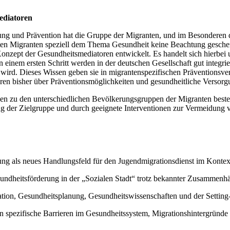
Mediatoren
rung und Prävention hat die Gruppe der Migranten, und im Besonderen d
ligten Migranten speziell dem Thema Gesundheit keine Beachtung geschen
ept der Gesundheitsmediatoren entwickelt. Es handelt sich hierbei u
 einem ersten Schritt werden in der deutschen Gesellschaft gut integr
wird. Dieses Wissen geben sie in migrantenspezifischen Präventionsver
ieren bisher über Präventionsmöglichkeiten und gesundheitliche Versor
n zu den unterschiedlichen Bevölkerungsgruppen der Migranten besteh
 der Zielgruppe und durch geeignete Interventionen zur Vermeidung vo
ung als neues Handlungsfeld für den Jugendmigrationsdienst im Kontext 
esundheitsförderung in der „Sozialen Stadt“ trotz bekannter Zusammen
ion, Gesundheitsplanung, Gesundheitswissenschaften und der Setting-A
 spezifische Barrieren im Gesundheitssystem, Migrationshintergründe