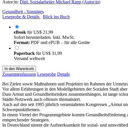
Autor:in:
Dipl. Sozialarbeiter Michael Rapp (Autor:in)
Gesundheit - Sonstiges
Leseprobe & Details
Blick ins Buch
eBook
für
US$ 21,99
Sofort herunterladen. Inkl. MwSt.
Format:
PDF und ePUB – für alle Geräte
Paperback
für
US$ 31,99
Versand weltweit
In den Warenkorb
Zusammenfassung
Leseprobe
Details
Bei Zielen sowie Maßnahmen und Projekten im Rahmen der Umsetzung 
Vor allem Erfahrungen in den Modellgebieten der Sozialen Stadt aber 
Dass Armut und Gesundheitsrisiken zusammenhängen, ist lange scho
Städte-Netzwerk auch offensiv thematisiert.
Auch auf den seit 1995 jährlich veranstalteten Kongressen „Armut un
Schwerpunktthemen.
In einem Viertel der Programmgebiete kommt Gesundheitsförderung a
entsprechender Strategien.
In Deutschland nimmt die Aufmerksamkeit für sozial- und umweltbedi