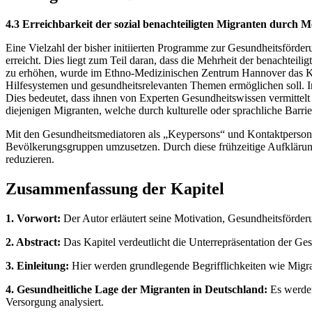
4.3 Erreichbarkeit der sozial benachteiligten Migranten durch 
Eine Vielzahl der bisher initiierten Programme zur Gesundheitsförde
erreicht. Dies liegt zum Teil daran, dass die Mehrheit der benachtei
zu erhöhen, wurde im Ethno-Medizinischen Zentrum Hannover das Konz
Hilfesystemen und gesundheitsrelevanten Themen ermöglichen soll. In
Dies bedeutet, dass ihnen von Experten Gesundheitswissen vermittelt 
diejenigen Migranten, welche durch kulturelle oder sprachliche Barr
Mit den Gesundheitsmediatoren als „Keypersons“ und Kontaktpersone
Bevölkerungsgruppen umzusetzen. Durch diese frühzeitige Aufklärung
reduzieren.
Zusammenfassung der Kapitel
1. Vorwort:
Der Autor erläutert seine Motivation, Gesundheitsförder
2. Abstract:
Das Kapitel verdeutlicht die Unterrepräsentation der G
3. Einleitung:
Hier werden grundlegende Begrifflichkeiten wie Migrat
4. Gesundheitliche Lage der Migranten in Deutschland:
Es werden
Versorgung analysiert.