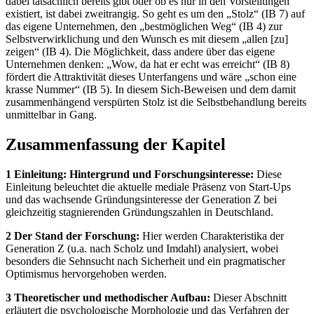
dabei tatsächlich bereits gibt oder ob es nur in den Vorstellungen
existiert, ist dabei zweitrangig. So geht es um den „Stolz“ (IB 7) auf
das eigene Unternehmen, den „bestmöglichen Weg“ (IB 4) zur
Selbstverwirklichung und den Wunsch es mit diesem „allen [zu]
zeigen“ (IB 4). Die Möglichkeit, dass andere über das eigene
Unternehmen denken: „Wow, da hat er echt was erreicht“ (IB 8)
fördert die Attraktivität dieses Unterfangens und wäre „schon eine
krasse Nummer“ (IB 5). In diesem Sich-Beweisen und dem damit
zusammenhängend verspürten Stolz ist die Selbstbehandlung bereits
unmittelbar in Gang.
Zusammenfassung der Kapitel
1 Einleitung: Hintergrund und Forschungsinteresse:
Diese
Einleitung beleuchtet die aktuelle mediale Präsenz von Start-Ups
und das wachsende Gründungsinteresse der Generation Z bei
gleichzeitig stagnierenden Gründungszahlen in Deutschland.
2 Der Stand der Forschung:
Hier werden Charakteristika der
Generation Z (u.a. nach Scholz und Imdahl) analysiert, wobei
besonders die Sehnsucht nach Sicherheit und ein pragmatischer
Optimismus hervorgehoben werden.
3 Theoretischer und methodischer Aufbau:
Dieser Abschnitt
erläutert die psychologische Morphologie und das Verfahren der