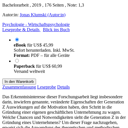
Bachelorarbeit , 2019 , 176 Seiten , Note: 1,3
Autor:in:
Jonas Klumski (Autor:in)
Psychologie - Wirtschaftspsychologie
Leseprobe & Details
Blick ins Buch
eBook
für
US$ 45,99
Sofort herunterladen. Inkl. MwSt.
Format:
PDF – für alle Geräte
Paperback
für
US$ 60,99
Versand weltweit
In den Warenkorb
Zusammenfassung
Leseprobe
Details
Das Erkenntnisinteresse dieser Forschungsarbeit liegt insbesondere
darin, inwiefern genannte, veränderte Eigenschaften der Generation
Z Auswirkungen auf die Motivation haben, den Schritt in die
Gründung einer eigenen geschäftlichen Unternehmung zu wagen.
Welche Chancen und Notwendigkeiten sieht die Generation Z in der
Gründung eines Unternehmens? Um dieser Frage nachzugehen,
erweist sich die Anwendung des theoretischen und methodischen