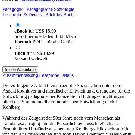
Pädagogik - Pädagogische Soziologie
Leseprobe & Details
Blick ins Buch
eBook
für
US$ 15,99
Sofort herunterladen. Inkl. MwSt.
Format:
PDF – für alle Geräte
Buch
für
US$ 18,99
Versand weltweit
In den Warenkorb
Zusammenfassung
Leseprobe
Details
Die vorliegende Arbeit thematisiert die Sozialisation unter dem
Aspekt kognitiver und moralischer Entwicklung. Grundlage für die
Entwicklung pädagogischer Konzepte in Bildungseinrichtungen
bildet das Stufenmodell der moralischen Entwicklung nach L.
Kohlberg.
Während der Zeitgeist der 50er Jahre noch vom Menschen als
Tabula rasa ausging und die Persönlichkeit ausschließlich als
Produkt ihrer Umstände ansahen, war Kohlbergs Blick schon früh
von den Ansichten Piagets und John Deweys geprägt, weshalb er in