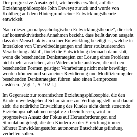
Der progressive Ansatz geht, wie bereits erwähnt, auf die
Erziehungsphilosophie John Deweys zurück und wurde von
Kohlberg auf dem Hintergrund seiner Entwicklungstheorie
entwickelt.
Nach dieser „moralpsychologischen Entwicklungstheorie“, die sich
auf konstruktivistische Annahmen bezieht, dass heißt davon ausgeht,
dass der Mensch aktiv an seiner Entwicklung beteiligt ist, welche in
Interaktion von Umweltbedingungen und ihrer strukturierenden
Verarbeitung abläuft, findet die Entwicklung demnach dann statt,
wenn die bestehenden Denkstrategien zur Lösung eines Problems
nicht mehr ausreichen, also Widersprüche auslösen, die mit den
bestehenden Formen geistiger Verarbeitung nicht mehr bewältigt
werden können und so zu einer Revidierung und Modifizierung der
bestehenden Denkstrategien führen, also einen Lernprozess
auslösen. [Vgl. 1, S. 102 f.]
Im Gegensatz zur romantischen Erziehungsphilosophie, die den
Kindern weitestgehend Schonräume zur Verfügung stellt und darauf
zielt, die natürliche Entwicklung des Kindes nicht durch steuernde
Erziehungsmaßnahmen negativ zu beeinflussen, wird im
progressiven Ansatz der Fokus auf Herausforderungen und
Stimulation gelegt, die den Kindern zu der Erreichung immer
höherer Entwicklungsstufen autonomer Entscheidungsfindung
verhelfen sollen.