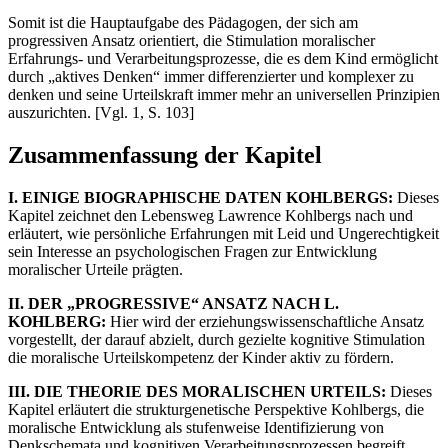
Somit ist die Hauptaufgabe des Pädagogen, der sich am
progressiven Ansatz orientiert, die Stimulation moralischer
Erfahrungs- und Verarbeitungsprozesse, die es dem Kind ermöglicht
durch „aktives Denken“ immer differenzierter und komplexer zu
denken und seine Urteilskraft immer mehr an universellen Prinzipien
auszurichten. [Vgl. 1, S. 103]
Zusammenfassung der Kapitel
I. EINIGE BIOGRAPHISCHE DATEN KOHLBERGS:
Dieses
Kapitel zeichnet den Lebensweg Lawrence Kohlbergs nach und
erläutert, wie persönliche Erfahrungen mit Leid und Ungerechtigkeit
sein Interesse an psychologischen Fragen zur Entwicklung
moralischer Urteile prägten.
II. DER „PROGRESSIVE“ ANSATZ NACH L.
KOHLBERG:
Hier wird der erziehungswissenschaftliche Ansatz
vorgestellt, der darauf abzielt, durch gezielte kognitive Stimulation
die moralische Urteilskompetenz der Kinder aktiv zu fördern.
III. DIE THEORIE DES MORALISCHEN URTEILS:
Dieses
Kapitel erläutert die strukturgenetische Perspektive Kohlbergs, die
moralische Entwicklung als stufenweise Identifizierung von
Denkschemata und kognitiven Verarbeitungsprozessen begreift.