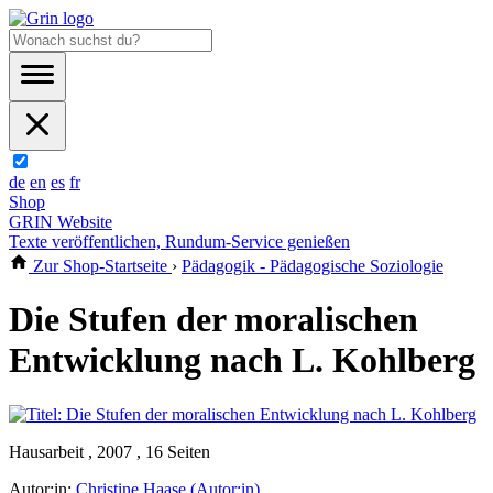
de
en
es
fr
Shop
GRIN Website
Texte veröffentlichen, Rundum-Service genießen
Zur Shop-Startseite
›
Pädagogik - Pädagogische Soziologie
Die Stufen der moralischen
Entwicklung nach L. Kohlberg
Hausarbeit , 2007 , 16 Seiten
Autor:in:
Christine Haase (Autor:in)