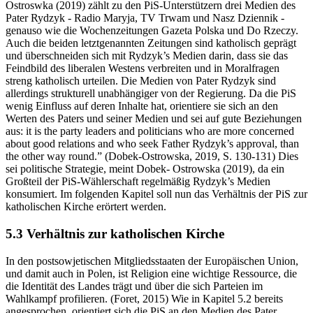
Ostroswka (2019) zählt zu den PiS-Unterstützern drei Medien des
Pater Rydzyk - Radio Maryja, TV Trwam und Nasz Dziennik -
genauso wie die Wochenzeitungen Gazeta Polska und Do Rzeczy.
Auch die beiden letztgenannten Zeitungen sind katholisch geprägt
und überschneiden sich mit Rydzyk’s Medien darin, dass sie das
Feindbild des liberalen Westens verbreiten und in Moralfragen
streng katholisch urteilen. Die Medien von Pater Rydzyk sind
allerdings strukturell unabhängiger von der Regierung. Da die PiS
wenig Einfluss auf deren Inhalte hat, orientiere sie sich an den
Werten des Paters und seiner Medien und sei auf gute Beziehungen
aus: it is the party leaders and politicians who are more concerned
about good relations and who seek Father Rydzyk’s approval, than
the other way round.” (Dobek-Ostrowska, 2019, S. 130-131) Dies
sei politische Strategie, meint Dobek- Ostrowska (2019), da ein
Großteil der PiS-Wählerschaft regelmäßig Rydzyk’s Medien
konsumiert. Im folgenden Kapitel soll nun das Verhältnis der PiS zur
katholischen Kirche erörtert werden.
5.3 Verhältnis zur katholischen Kirche
In den postsowjetischen Mitgliedsstaaten der Europäischen Union,
und damit auch in Polen, ist Religion eine wichtige Ressource, die
die Identität des Landes trägt und über die sich Parteien im
Wahlkampf profilieren. (Foret, 2015) Wie in Kapitel 5.2 bereits
angesprochen, orientiert sich die PiS an den Medien des Pater