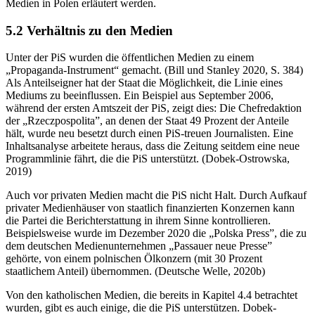
Medien in Polen erläutert werden.
5.2 Verhältnis zu den Medien
Unter der PiS wurden die öffentlichen Medien zu einem
„Propaganda-Instrument“ gemacht. (Bill und Stanley 2020, S. 384)
Als Anteilseigner hat der Staat die Möglichkeit, die Linie eines
Mediums zu beeinflussen. Ein Beispiel aus September 2006,
während der ersten Amtszeit der PiS, zeigt dies: Die Chefredaktion
der „Rzeczpospolita”, an denen der Staat 49 Prozent der Anteile
hält, wurde neu besetzt durch einen PiS-treuen Journalisten. Eine
Inhaltsanalyse arbeitete heraus, dass die Zeitung seitdem eine neue
Programmlinie fährt, die die PiS unterstützt. (Dobek-Ostrowska,
2019)
Auch vor privaten Medien macht die PiS nicht Halt. Durch Aufkauf
privater Medienhäuser von staatlich finanzierten Konzernen kann
die Partei die Berichterstattung in ihrem Sinne kontrollieren.
Beispielsweise wurde im Dezember 2020 die „Polska Press”, die zu
dem deutschen Medienunternehmen „Passauer neue Presse”
gehörte, von einem polnischen Ölkonzern (mit 30 Prozent
staatlichem Anteil) übernommen. (Deutsche Welle, 2020b)
Von den katholischen Medien, die bereits in Kapitel 4.4 betrachtet
wurden, gibt es auch einige, die die PiS unterstützen. Dobek-