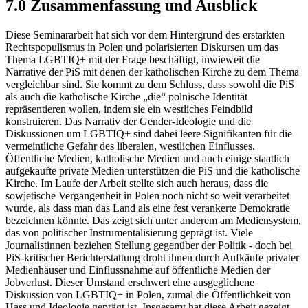
7.0 Zusammenfassung und Ausblick
Diese Seminararbeit hat sich vor dem Hintergrund des erstarkten
Rechtspopulismus in Polen und polarisierten Diskursen um das
Thema LGBTIQ+ mit der Frage beschäftigt, inwieweit die
Narrative der PiS mit denen der katholischen Kirche zu dem Thema
vergleichbar sind. Sie kommt zu dem Schluss, dass sowohl die PiS
als auch die katholische Kirche „die“ polnische Identität
repräsentieren wollen, indem sie ein westliches Feindbild
konstruieren. Das Narrativ der Gender-Ideologie und die
Diskussionen um LGBTIQ+ sind dabei leere Signifikanten für die
vermeintliche Gefahr des liberalen, westlichen Einflusses.
Öffentliche Medien, katholische Medien und auch einige staatlich
aufgekaufte private Medien unterstützen die PiS und die katholische
Kirche. Im Laufe der Arbeit stellte sich auch heraus, dass die
sowjetische Vergangenheit in Polen noch nicht so weit verarbeitet
wurde, als dass man das Land als eine fest verankerte Demokratie
bezeichnen könnte. Das zeigt sich unter anderem am Mediensystem,
das von politischer Instrumentalisierung geprägt ist. Viele
Journalistinnen beziehen Stellung gegenüber der Politik - doch bei
PiS-kritischer Berichterstattung droht ihnen durch Aufkäufe privater
Medienhäuser und Einflussnahme auf öffentliche Medien der
Jobverlust. Dieser Umstand erschwert eine ausgeglichene
Diskussion von LGBTIQ+ in Polen, zumal die Öffentlichkeit von
Hass und Ideologie geprägt ist. Insgesamt hat diese Arbeit gezeigt,