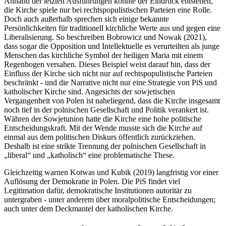
Anhand der letzten Ausführungen könnte der Eindruck entstehen,
die Kirche spiele nur bei rechtspopulistischen Parteien eine Rolle.
Doch auch außerhalb sprechen sich einige bekannte
Persönlichkeiten für traditionell kirchliche Werte aus und gegen eine
Liberalisierung. So beschreiben Bobrowicz und Nowak (2021),
dass sogar die Opposition und Intellektuelle es verurteilten als junge
Menschen das kirchliche Symbol der heiligen Maria mit einem
Regenbogen versahen. Dieses Beispiel weist darauf hin, dass der
Einfluss der Kirche sich nicht nur auf rechtspopulistische Parteien
beschränkt - und die Narrative nicht nur eine Strategie von PiS und
katholischer Kirche sind. Angesichts der sowjetischen
Vergangenheit von Polen ist naheliegend, dass die Kirche insgesamt
noch tief in der polnischen Gesellschaft und Politik verankert ist.
Währen der Sowjetunion hatte die Kirche eine hohe politische
Entscheidungskraft. Mit der Wende musste sich die Kirche auf
einmal aus dem politischen Diskurs öffentlich zurückziehen.
Deshalb ist eine strikte Trennung der polnischen Gesellschaft in
„liberal“ und „katholisch“ eine problematische These.
Gleichzeitig warnen Kotwas und Kubik (2019) langfristig vor einer
Auflösung der Demokratie in Polen. Die PiS findet viel
Legitimation dafür, demokratische Institutionen autoritär zu
untergraben - unter anderem über moralpolitische Entscheidungen;
auch unter dem Deckmantel der katholischen Kirche.