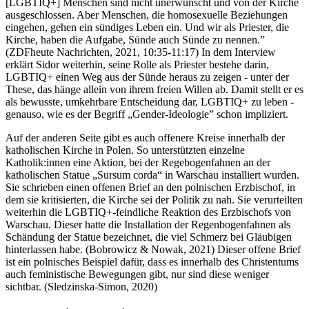
[LGBTIQ+] Menschen sind nicht unerwünscht und von der Kirche
ausgeschlossen. Aber Menschen, die homosexuelle Beziehungen
eingehen, gehen ein sündiges Leben ein. Und wir als Priester, die
Kirche, haben die Aufgabe, Sünde auch Sünde zu nennen.”
(ZDFheute Nachrichten, 2021, 10:35-11:17) In dem Interview
erklärt Sidor weiterhin, seine Rolle als Priester bestehe darin,
LGBTIQ+ einen Weg aus der Sünde heraus zu zeigen - unter der
These, das hänge allein von ihrem freien Willen ab. Damit stellt er es
als bewusste, umkehrbare Entscheidung dar, LGBTIQ+ zu leben -
genauso, wie es der Begriff „Gender-Ideologie” schon impliziert.
Auf der anderen Seite gibt es auch offenere Kreise innerhalb der
katholischen Kirche in Polen. So unterstützten einzelne
Katholik:innen eine Aktion, bei der Regebogenfahnen an der
katholischen Statue „Sursum corda“ in Warschau installiert wurden.
Sie schrieben einen offenen Brief an den polnischen Erzbischof, in
dem sie kritisierten, die Kirche sei der Politik zu nah. Sie verurteilten
weiterhin die LGBTIQ+-feindliche Reaktion des Erzbischofs von
Warschau. Dieser hatte die Installation der Regenbogenfahnen als
Schändung der Statue bezeichnet, die viel Schmerz bei Gläubigen
hinterlassen habe. (Bobrowicz & Nowak, 2021) Dieser offene Brief
ist ein polnisches Beispiel dafür, dass es innerhalb des Christentums
auch feministische Bewegungen gibt, nur sind diese weniger
sichtbar. (Sledzinska-Simon, 2020)