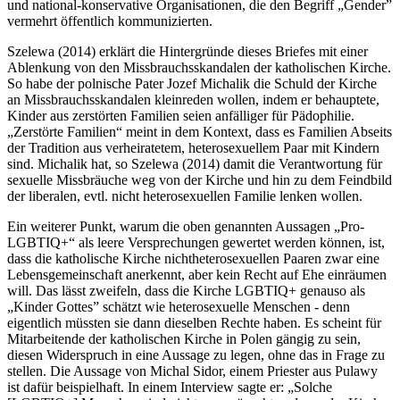
und national-konservative Organisationen, die den Begriff „Gender”
vermehrt öffentlich kommunizierten.
Szelewa (2014) erklärt die Hintergründe dieses Briefes mit einer
Ablenkung von den Missbrauchsskandalen der katholischen Kirche.
So habe der polnische Pater Jozef Michalik die Schuld der Kirche
an Missbrauchsskandalen kleinreden wollen, indem er behauptete,
Kinder aus zerstörten Familien seien anfälliger für Pädophilie.
„Zerstörte Familien“ meint in dem Kontext, dass es Familien Abseits
der Tradition aus verheiratetem, heterosexuellem Paar mit Kindern
sind. Michalik hat, so Szelewa (2014) damit die Verantwortung für
sexuelle Missbräuche weg von der Kirche und hin zu dem Feindbild
der liberalen, evtl. nicht heterosexuellen Familie lenken wollen.
Ein weiterer Punkt, warum die oben genannten Aussagen „Pro-
LGBTIQ+“ als leere Versprechungen gewertet werden können, ist,
dass die katholische Kirche nicht­heterosexuellen Paaren zwar eine
Lebensgemeinschaft anerkennt, aber kein Recht auf Ehe einräumen
will. Das lässt zweifeln, dass die Kirche LGBTIQ+ genauso als
„Kinder Gottes” schätzt wie heterosexuelle Menschen - denn
eigentlich müssten sie dann dieselben Rechte haben. Es scheint für
Mitarbeitende der katholischen Kirche in Polen gängig zu sein,
diesen Widerspruch in eine Aussage zu legen, ohne das in Frage zu
stellen. Die Aussage von Michal Sidor, einem Priester aus Pulawy
ist dafür beispielhaft. In einem Interview sagte er: „Solche