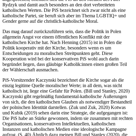
Rydzyk und damit auch besonders an den dort verbreiteten
katholischen Werten. Die PiS bezeichnet sich zwar nicht als eine
katholische Partei, sie beruft sich aber im Thema LGBTIQ+ und
Gender gerne auf die christlich-katholische Moral.
Das mag darauf zurückzuführen sein, dass die Politik in Polen
allgemein Angst vor einem öffentlichen Konflikt mit der
katholischen Kirche hat. Nach Henning (2015) ist in Polen die
Politik kooperativ mit der Kirche, besonders wenn es um
Entscheidungen zu moralischen Streitpunkten geht. Diese
Kooperation wird bei der konservativen PiS wohl auch darin
begründet liegen, dass gläubige Katholik:innen einen großen Teil
der Wählerschaft ausmachen.
PiS-Vorsitzender Kaczynski bezeichnet die Kirche sogar als die
einzig legitime Quelle moralischer Werte; in all dem, was nicht
katholisch ist, liege eine Gefahr für Polen. (Bill und Stanley, 2020)
Kaczynski gibt regelmäßig fundamental-katholische Äußerungen
von sich, die den katholischen Glauben als notwendiger Bestandteil
der polnischen Identität darstellen. (Zuk und Zuk, 2020) Kotwas
und Kubik (2019) sehen darin eine Strategie, die aufgegangen ist:
Die PiS habe an Stärke gewonnen, indem sie zusammen mit rechten
Organisationen, konservativen Intellektuellen, katholischen
Instanzen und katholischen Medien eine ideologische Kampagne
aufzog. (S. 40) Ähnlich dazu meinen Bill und Stanley (2020), die