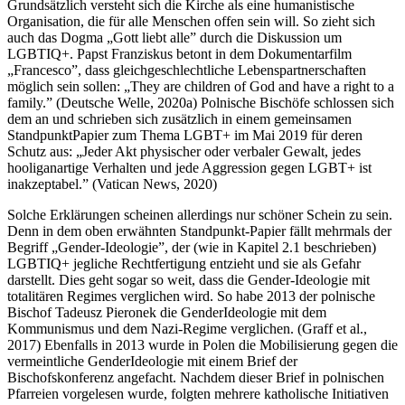
Grundsätzlich versteht sich die Kirche als eine humanistische
Organisation, die für alle Menschen offen sein will. So zieht sich
auch das Dogma „Gott liebt alle” durch die Diskussion um
LGBTIQ+. Papst Franziskus betont in dem Dokumentarfilm
„Francesco”, dass gleichgeschlechtliche Lebenspartnerschaften
möglich sein sollen: „They are children of God and have a right to a
family.” (Deutsche Welle, 2020a) Polnische Bischöfe schlossen sich
dem an und schrieben sich zusätzlich in einem gemeinsamen
Standpunkt­Papier zum Thema LGBT+ im Mai 2019 für deren
Schutz aus: „Jeder Akt physischer oder verbaler Gewalt, jedes
hooliganartige Verhalten und jede Aggression gegen LGBT+ ist
inakzeptabel.” (Vatican News, 2020)
Solche Erklärungen scheinen allerdings nur schöner Schein zu sein.
Denn in dem oben erwähnten Standpunkt-Papier fällt mehrmals der
Begriff „Gender-Ideologie”, der (wie in Kapitel 2.1 beschrieben)
LGBTIQ+ jegliche Rechtfertigung entzieht und sie als Gefahr
darstellt. Dies geht sogar so weit, dass die Gender-Ideologie mit
totalitären Regimes verglichen wird. So habe 2013 der polnische
Bischof Tadeusz Pieronek die Gender­Ideologie mit dem
Kommunismus und dem Nazi-Regime verglichen. (Graff et al.,
2017) Ebenfalls in 2013 wurde in Polen die Mobilisierung gegen die
vermeintliche Gender­Ideologie mit einem Brief der
Bischofskonferenz angefacht. Nachdem dieser Brief in polnischen
Pfarreien vorgelesen wurde, folgten mehrere katholische Initiativen