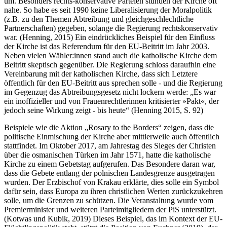
um. Besonders rechts-konservative Parteien stünden der Kirche oft
nahe. So habe es seit 1990 keine Liberalisierung der Moralpolitik
(z.B. zu den Themen Abtreibung und gleichgeschlechtliche
Partnerschaften) gegeben, solange die Regierung rechts­konservativ
war. (Henning, 2015) Ein eindrückliches Beispiel für den Einfluss
der Kirche ist das Referendum für den EU-Beitritt im Jahr 2003.
Neben vielen Wähler:innen stand auch die katholische Kirche dem
Beitritt skeptisch gegenüber. Die Regierung schloss daraufhin eine
Vereinbarung mit der katholischen Kirche, dass sich Letztere
öffentlich für den EU-Beitritt aus sprechen solle - und die Regierung
im Gegenzug das Abtreibungsgesetz nicht lockern werde: „Es war
ein inoffizieller und von Frauenrechtlerinnen kritisierter »Pakt«, der
jedoch seine Wirkung zeigt - bis heute“ (Henning 2015, S. 92)
Beispiele wie die Aktion „Rosary to the Borders“ zeigen, dass die
politische Einmischung der Kirche aber mittlerweile auch öffentlich
stattfindet. Im Oktober 2017, am Jahrestag des Sieges der Christen
über die osmanischen Türken im Jahr 1571, hatte die katholische
Kirche zu einem Gebetstag aufgerufen. Das Besondere daran war,
dass die Gebete entlang der polnischen Landesgrenze ausgetragen
wurden. Der Erzbischof von Krakau erklärte, dies solle ein Symbol
dafür sein, dass Europa zu ihren christlichen Werten zurückzukehren
solle, um die Grenzen zu schützen. Die Veranstaltung wurde vom
Premierminister und weiteren Parteimitgliedern der PiS unterstützt.
(Kotwas und Kubik, 2019) Dieses Beispiel, das im Kontext der EU-