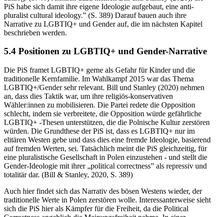
PiS habe sich damit ihre eigene Ideologie aufgebaut, eine anti-
pluralist cultural ideology.” (S. 389) Darauf bauen auch ihre
Narrative zu LGBTIQ+ und Gender auf, die im nächsten Kapitel
beschrieben werden.
5.4 Positionen zu LGBTIQ+ und Gender-Narrative
Die PiS framet LGBTIQ+ gerne als Gefahr für Kinder und die
traditionelle Kernfamilie. Im Wahlkampf 2015 war das Thema
LGBTIQ+/Gender sehr relevant. Bill und Stanley (2020) nehmen
an, dass dies Taktik war, um ihre religiös-konservativen
Wähler:innen zu mobilisieren. Die Partei redete die Opposition
schlecht, indem sie verbreitete, die Opposition würde gefährliche
LGBTIQ+ -Thesen unterstützen, die die Polnische Kultur zerstören
würden. Die Grundthese der PiS ist, dass es LGBTIQ+ nur im
elitären Westen gebe und dass dies eine fremde Ideologie, basierend
auf fremden Werten, sei. Tatsächlich meint die PiS gleichzeitig, für
eine pluralistische Gesellschaft in Polen einzustehen - und stellt die
Gender-Ideologie mit ihrer „political correctness” als repressiv und
totalitär dar. (Bill & Stanley, 2020, S. 389)
Auch hier findet sich das Narrativ des bösen Westens wieder, der
traditionelle Werte in Polen zerstören wolle. Interessanterweise sieht
sich die PiS hier als Kämpfer für die Freiheit, da die Political