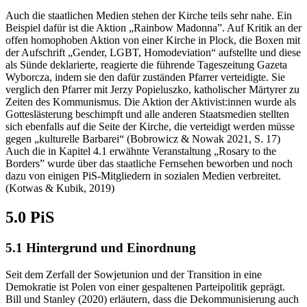
Auch die staatlichen Medien stehen der Kirche teils sehr nahe. Ein
Beispiel dafür ist die Aktion „Rainbow Madonna”. Auf Kritik an der
offen homophoben Aktion von einer Kirche in Plock, die Boxen mit
der Aufschrift „Gender, LGBT, Homodeviation“ aufstellte und diese
als Sünde deklarierte, reagierte die führende Tageszeitung Gazeta
Wyborcza, indem sie den dafür zuständen Pfarrer verteidigte. Sie
verglich den Pfarrer mit Jerzy Popieluszko, katholischer Märtyrer zu
Zeiten des Kommunismus. Die Aktion der Aktivist:innen wurde als
Gotteslästerung beschimpft und alle anderen Staatsmedien stellten
sich ebenfalls auf die Seite der Kirche, die verteidigt werden müsse
gegen „kulturelle Barbarei“ (Bobrowicz & Nowak 2021, S. 17)
Auch die in Kapitel 4.1 erwähnte Veranstaltung „Rosary to the
Borders” wurde über das staatliche Fernsehen beworben und noch
dazu von einigen PiS-Mitgliedern in sozialen Medien verbreitet.
(Kotwas & Kubik, 2019)
5.0 PiS
5.1 Hintergrund und Einordnung
Seit dem Zerfall der Sowjetunion und der Transition in eine
Demokratie ist Polen von einer gespaltenen Parteipolitik geprägt.
Bill und Stanley (2020) erläutern, dass die Dekommunisierung auch