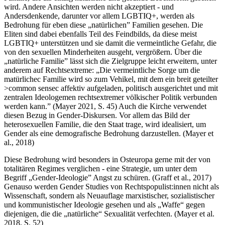
wird. Andere Ansichten werden nicht akzeptiert - und
Andersdenkende, darunter vor allem LGBTIQ+, werden als
Bedrohung für eben diese „natürlichen” Familien gesehen. Die
Eliten sind dabei ebenfalls Teil des Feindbilds, da diese meist
LGBTIQ+ unterstützen und sie damit die vermeintliche Gefahr, die
von den sexuellen Minderheiten ausgeht, vergrößern. Über die
„natürliche Familie” lässt sich die Zielgruppe leicht erweitern, unter
anderem auf Rechtsextreme: „Die vermeintliche Sorge um die
matürlichec Familie wird so zum Vehikel, mit dem ein breit geteilter
>common sensec affektiv aufgeladen, politisch ausgerichtet und mit
zentralen Ideologemen rechtsextremer völkischer Politik verbunden
werden kann.” (Mayer 2021, S. 45) Auch die Kirche verwendet
diesen Bezug in Gender-Diskursen. Vor allem das Bild der
heterosexuellen Familie, die den Staat trage, wird idealisiert, um
Gender als eine demografische Bedrohung darzustellen. (Mayer et
al., 2018)
Diese Bedrohung wird besonders in Osteuropa gerne mit der von
totalitären Regimes verglichen - eine Strategie, um unter dem
Begriff „Gender-Ideologie” Angst zu schüren. (Graff et al., 2017)
Genauso werden Gender Studies von Rechtspopulist:innen nicht als
Wissenschaft, sondern als Neuauflage marxistischer, sozialistischer
und kommunistischer Ideologie gesehen und als „Waffe“ gegen
diejenigen, die die „natürliche“ Sexualität verfechten. (Mayer et al.
2018, S. 52)