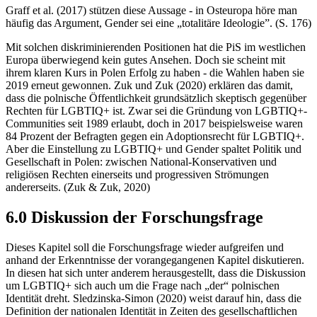
Graff et al. (2017) stützen diese Aussage - in Osteuropa höre man
häufig das Argument, Gender sei eine „totalitäre Ideologie”. (S. 176)
Mit solchen diskriminierenden Positionen hat die PiS im westlichen
Europa überwiegend kein gutes Ansehen. Doch sie scheint mit
ihrem klaren Kurs in Polen Erfolg zu haben - die Wahlen haben sie
2019 erneut gewonnen. Zuk und Zuk (2020) erklären das damit,
dass die polnische Öffentlichkeit grundsätzlich skeptisch gegenüber
Rechten für LGBTIQ+ ist. Zwar sei die Gründung von LGBTIQ+-
Communities seit 1989 erlaubt, doch in 2017 beispielsweise waren
84 Prozent der Befragten gegen ein Adoptionsrecht für LGBTIQ+.
Aber die Einstellung zu LGBTIQ+ und Gender spaltet Politik und
Gesellschaft in Polen: zwischen National-Konservativen und
religiösen Rechten einerseits und progressiven Strömungen
andererseits. (Zuk & Zuk, 2020)
6.0 Diskussion der Forschungsfrage
Dieses Kapitel soll die Forschungsfrage wieder aufgreifen und
anhand der Erkenntnisse der vorangegangenen Kapitel diskutieren.
In diesen hat sich unter anderem herausgestellt, dass die Diskussion
um LGBTIQ+ sich auch um die Frage nach „der“ polnischen
Identität dreht. Sledzinska-Simon (2020) weist darauf hin, dass die
Definition der nationalen Identität in Zeiten des gesellschaftlichen