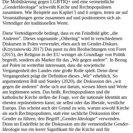
Die Mobilisierung gegen LGBTIQ+ und eine vermeintliche
„Gender­Ideologie” schweißt Kirche und Rechtspopulisten
zusammen. Wie Beispiele aus Kapitel 5 und 6 zeigen, treten sie auf
Veranstaltungen gerne zusammen auf und positionieren sich als
Verteidiger der traditionellen Werte.
Diese Verteidigerrolle bedingt, dass es ein Feindbild gibt: „die
Anderen”. Dieses sogenannte „Othering“ wird in verschiedenen
Diskursen in Polen verwendet, eben auch im Gender-Diskurs.
(Krzyzanowski 2017) Das passt zu den Beobachtungen von Foret
(2015), der Religion in der EU weniger als Grundlage von Politik
begreift, sondern als Marker für das „Wir gegen andere”. In Bezug
auf Polen ist weiterhin interessant, dass die sowjetische
Vergangenheit des Landes eine große Rolle spielt. Denn diese
Vergangenheit prägt die Definition dieses „Wir” erheblich. So
argumentieren Bill und Stanley (2020), die Diskussion des „wir
gegen die anderen” drehe sich nur darum, wessen Ideen und Werte
am legitimsten seien. Das heißt, Rechtspopulisten und die
katholische Kirche stellen die Frage, wer die nationale Identität am
ehesten repräsentieren kann; sie selbst oder das liberale, westliche
Europa. Das scheint auch der Grund zu sein, warum sowohl Kirche
als auch Rechtspopulisten, statt eine sachliche Diskussion über
Gender zu führen, den Begriff „Gender-Ideologie” verwenden.
Denn im Endeffekt ist die Diskussion um die vermeintliche Gender-
Ideologie nur ein leerer Signifikant für die Kirche und für