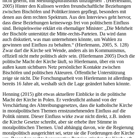
nicht gelernt, mit Meinungspluralismus umzugehen”. (Hierlemann,
2005) Hinter den Kulissen werden freundschaftliche Beziehungen
zwischen Bischöfen und Politiker:innen gepflegt, besonders mit
denen aus dem rechten Spektrum. Aus den Interviews geht hervor,
dass diese Beziehungen keineswegs frei von politischem Einfluss
sind. Beispielsweise erklärt ein ehemaliger Minister: „Die Mehrheit
der Bischöfe unterstützt die Mitte-rechts-Parteien. Da wird dann
auch diskutiert, was man unternehmen könnte, um Wahlen zu
gewinnen und Einfluss zu behalten.“ (Hierlemann, 2005, S. 128)
Zwar darf die Kirche seit Wende, anders als im Kommunismus,
offiziell nicht mehr politisch aktiv sein. (Hierlemann 2005) Doch die
politische Macht der Kirche läuft, so Hierlemann, über ein von
außen kaum sichtbares Netz persönlicher Kontakte zwischen
Bischöfen und politischen Akteuren. Öffentliche Unterstützung
zeige sie nicht. Die Forschungsarbeit von Hierlemann ist allerdings
bereits 16 Jahre alt, weshalb sich die Lage geändert haben könnte.
Henning (2015) gibt etwas aktuellere Einblicke in die politische
Macht der Kirche in Polen. Er verdeutlicht anhand von der
Verschärfung des Abtreibungsgesetzes, dass die katholische Kirche
in moralpolitischen Themen ernstzunehmenden Einfluss auf die
Politik nimmt. Dieser Einfluss wirke zwar nicht direkt, z.B. indem
die Kirche Gesetze schreibt, aber sie erhebe ihre Stimme in
moralpolitischen Themen. Und abhängig davon, wie die Regierung
moralpolitisch ausgerichtet sei, setze sie die Forderungen der Kirche