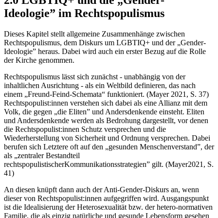
2.0 LGBTIQ+ und die „Gender-
Ideologie” im Rechtspopulismus
Dieses Kapitel stellt allgemeine Zusammenhänge zwischen
Rechtspopulismus, dem Diskurs um LGBTIQ+ und der „Gender-
Ideologie” heraus. Dabei wird auch ein erster Bezug auf die Rolle
der Kirche genommen.
Rechtspopulismus lässt sich zunächst - unabhängig von der
inhaltlichen Ausrichtung - als ein Weltbild definieren, das nach
einem „Freund-Feind-Schemata“ funktioniert. (Mayer 2021, S. 37)
Rechtspopulist:innen verstehen sich dabei als eine Allianz mit dem
Volk, die gegen „die Eliten” und Andersdenkende einsteht. Eliten
und Andersdenkende werden als Bedrohung dargestellt, vor denen
die Rechtspopulist:innen Schutz versprechen und die
Wiederherstellung von Sicherheit und Ordnung versprechen. Dabei
berufen sich Letztere oft auf den „gesunden Menschenverstand”, der
als „zentraler Bestandteil
rechtspopulistischerKommunikationsstrategien” gilt. (Mayer2021, S.
41)
An diesen knüpft dann auch der Anti-Gender-Diskurs an, wenn
dieser von Rechtspopulist:innen aufgegriffen wird. Ausgangspunkt
ist die Idealisierung der Heterosexualität bzw. der hetero-normativen
Familie, die als einzig natürliche und gesunde Lebensform gesehen