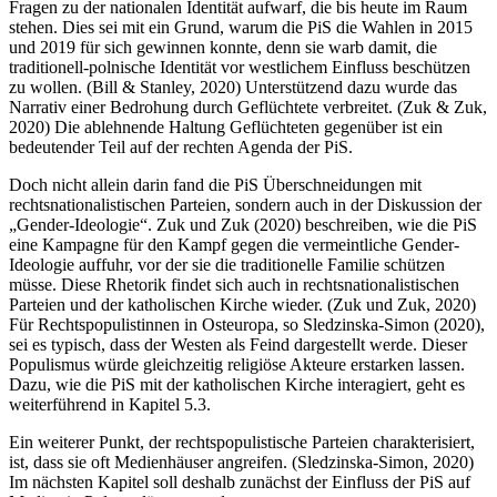
Fragen zu der nationalen Identität aufwarf, die bis heute im Raum
stehen. Dies sei mit ein Grund, warum die PiS die Wahlen in 2015
und 2019 für sich gewinnen konnte, denn sie warb damit, die
traditionell-polnische Identität vor westlichem Einfluss beschützen
zu wollen. (Bill & Stanley, 2020) Unterstützend dazu wurde das
Narrativ einer Bedrohung durch Geflüchtete verbreitet. (Zuk & Zuk,
2020) Die ablehnende Haltung Geflüchteten gegenüber ist ein
bedeutender Teil auf der rechten Agenda der PiS.
Doch nicht allein darin fand die PiS Überschneidungen mit
rechtsnationalistischen Parteien, sondern auch in der Diskussion der
„Gender-Ideologie“. Zuk und Zuk (2020) beschreiben, wie die PiS
eine Kampagne für den Kampf gegen die vermeintliche Gender­
Ideologie auffuhr, vor der sie die traditionelle Familie schützen
müsse. Diese Rhetorik findet sich auch in rechtsnationalistischen
Parteien und der katholischen Kirche wieder. (Zuk und Zuk, 2020)
Für Rechtspopulistinnen in Osteuropa, so Sledzinska-Simon (2020),
sei es typisch, dass der Westen als Feind dargestellt werde. Dieser
Populismus würde gleichzeitig religiöse Akteure erstarken lassen.
Dazu, wie die PiS mit der katholischen Kirche interagiert, geht es
weiterführend in Kapitel 5.3.
Ein weiterer Punkt, der rechtspopulistische Parteien charakterisiert,
ist, dass sie oft Medienhäuser angreifen. (Sledzinska-Simon, 2020)
Im nächsten Kapitel soll deshalb zunächst der Einfluss der PiS auf