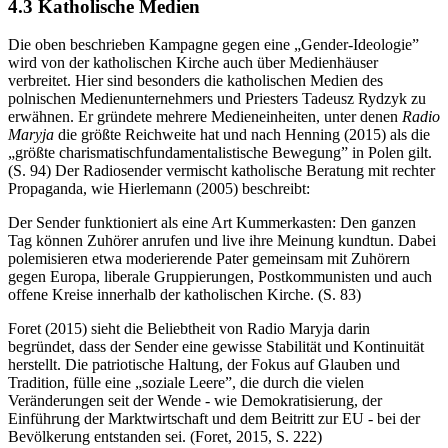
4.3 Katholische Medien
Die oben beschrieben Kampagne gegen eine „Gender-Ideologie”
wird von der katholischen Kirche auch über Medienhäuser
verbreitet. Hier sind besonders die katholischen Medien des
polnischen Medienunternehmers und Priesters Tadeusz Rydzyk zu
erwähnen. Er gründete mehrere Medieneinheiten, unter denen
Radio
Maryja
die größte Reichweite hat und nach Henning (2015) als die
„größte charismatisch­fundamentalistische Bewegung” in Polen gilt.
(S. 94) Der Radiosender vermischt katholische Beratung mit rechter
Propaganda, wie Hierlemann (2005) beschreibt:
Der Sender funktioniert als eine Art Kummerkasten: Den ganzen
Tag können Zuhörer anrufen und live ihre Meinung kundtun. Dabei
polemisieren etwa moderierende Pater gemeinsam mit Zuhörern
gegen Europa, liberale Gruppierungen, Postkommunisten und auch
offene Kreise innerhalb der katholischen Kirche. (S. 83)
Foret (2015) sieht die Beliebtheit von Radio Maryja darin
begründet, dass der Sender eine gewisse Stabilität und Kontinuität
herstellt. Die patriotische Haltung, der Fokus auf Glauben und
Tradition, fülle eine „soziale Leere”, die durch die vielen
Veränderungen seit der Wende - wie Demokratisierung, der
Einführung der Marktwirtschaft und dem Beitritt zur EU - bei der
Bevölkerung entstanden sei. (Foret, 2015, S. 222)