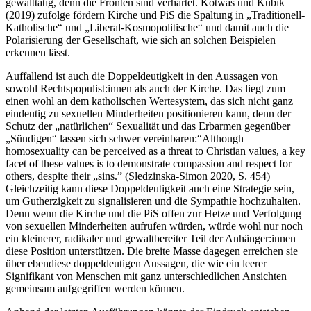
gewalttätig, denn die Fronten sind verhärtet. Kotwas und Kubik
(2019) zufolge fördern Kirche und PiS die Spaltung in „Traditionell-
Katholische“ und „Liberal-Kosmopolitische“ und damit auch die
Polarisierung der Gesellschaft, wie sich an solchen Beispielen
erkennen lässt.
Auffallend ist auch die Doppeldeutigkeit in den Aussagen von
sowohl Rechtspopulist:innen als auch der Kirche. Das liegt zum
einen wohl an dem katholischen Wertesystem, das sich nicht ganz
eindeutig zu sexuellen Minderheiten positionieren kann, denn der
Schutz der „natürlichen“ Sexualität und das Erbarmen gegenüber
„Sündigen“ lassen sich schwer vereinbaren:“Although
homosexuality can be perceived as a threat to Christian values, a key
facet of these values is to demonstrate compassion and respect for
others, despite their „sins.” (Sledzinska-Simon 2020, S. 454)
Gleichzeitig kann diese Doppeldeutigkeit auch eine Strategie sein,
um Gutherzigkeit zu signalisieren und die Sympathie hochzuhalten.
Denn wenn die Kirche und die PiS offen zur Hetze und Verfolgung
von sexuellen Minderheiten aufrufen würden, würde wohl nur noch
ein kleinerer, radikaler und gewaltbereiter Teil der Anhänger:innen
diese Position unterstützen. Die breite Masse dagegen erreichen sie
über ebendiese doppeldeutigen Aussagen, die wie ein leerer
Signifikant von Menschen mit ganz unterschiedlichen Ansichten
gemeinsam aufgegriffen werden können.