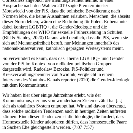
Correctness angeblich die Meinungsfreiheit nehme. In einer
Ansprache nach den Wahlen 2019 sagte Premierminister
Morawiecki von der PiS, dass die polnische Bevölkerung nach
Normen lebe, die keine Ausnahmen erlauben. Menschen, die abseits
dieser Norm lebten, wären eine Bedrohung für Polen. Er benannte
dabei konkret LGBTIQ+, die Gender-Ideologie und die
Empfehlungen der WHO für sexuelle Früherziehung in Schulen.
(Bill & Stanley, 2020) Daraus wird deutlich, dass die PiS, wenn sie
sich auf Meinungsfreiheit beruft, nur Meinungen innerhalb des
national­konservativen, katholisch geprägten Wertesystems meint.
So verwundert es kaum, dass das Thema LGBTIQ+ und Gender
von der PiS im Kontext von radikalen politischen Gruppen
dargestellt wird. Radoslaw Brzozka, PiS-Politiker und
Kreisverwaltungsbeamter von Swidnik, vergleicht in einem
Interview des Youtube- Kanals reporter (2020) die Gender-Ideologie
mit dem Kommunismus:
Wir haben hier über einige Jahrzehnte erlebt, wie der
Kommunismus, der uns von wunderbaren Zielen erzählt hat [...]
sich als totalitäres System entpuppt hat. Wir sind davon überzeugt,
dass solche radikalen Tendenzen auch in heutigen Zeiten auftreten
können. Eine dieser Tendenzen ist die Ideologie, die fordert, dass
Homosexuelle Kinder adoptieren dürfen, dass homosexuelle Paare
in Sachen Ehe gleichgestellt werden. (7:07-7:57)