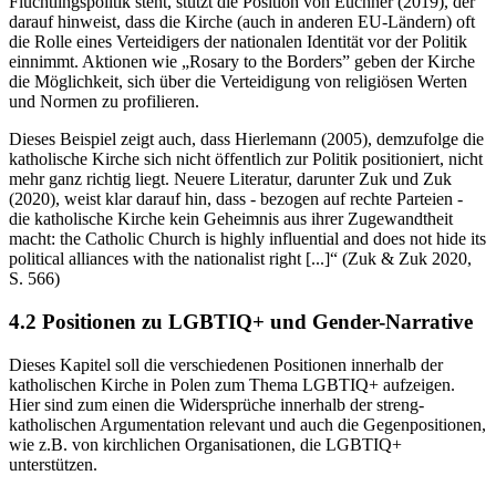
Flüchtlingspolitik steht, stützt die Position von Euchner (2019), der
darauf hinweist, dass die Kirche (auch in anderen EU-Ländern) oft
die Rolle eines Verteidigers der nationalen Identität vor der Politik
einnimmt. Aktionen wie „Rosary to the Borders” geben der Kirche
die Möglichkeit, sich über die Verteidigung von religiösen Werten
und Normen zu profilieren.
Dieses Beispiel zeigt auch, dass Hierlemann (2005), demzufolge die
katholische Kirche sich nicht öffentlich zur Politik positioniert, nicht
mehr ganz richtig liegt. Neuere Literatur, darunter Zuk und Zuk
(2020), weist klar darauf hin, dass - bezogen auf rechte Parteien -
die katholische Kirche kein Geheimnis aus ihrer Zugewandtheit
macht: the Catholic Church is highly influential and does not hide its
political alliances with the nationalist right [...]“ (Zuk & Zuk 2020,
S. 566)
4.2 Positionen zu LGBTIQ+ und Gender-Narrative
Dieses Kapitel soll die verschiedenen Positionen innerhalb der
katholischen Kirche in Polen zum Thema LGBTIQ+ aufzeigen.
Hier sind zum einen die Widersprüche innerhalb der streng-
katholischen Argumentation relevant und auch die Gegenpositionen,
wie z.B. von kirchlichen Organisationen, die LGBTIQ+
unterstützen.