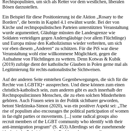
Rechtspopulisten, um sich als Retter vor dem westlichen, liberalen
Bösen darzustellen.
Ein Beispiel für diese Positionierung ist die Aktion „Rosary to the
Borders”, die bereits in Kapitel 4.1 erwähnt wurde. Bei der von
Kirche und rechtspopulistischen Parteien unterstützten Veranstaltung
wurde argumentiert, Gläubige müssten die Landesgrenze wie
Soldaten verteidigen gegen Andersgläubige (vor allem Flüchtlinge)
und Europa müsse den Katholizismus wieder verbreiten, um sich
vor eben diesem „Anderen“ zu schützen. Für die PiS war diese
Veranstaltung wohl eine willkommene Möglichkeit, gegen die
Aufnahme von Flüchtlingen zu wettern. Denn Kotwas & Kubik
(2019) zufolge dient der katholische Glauben in Polen gerne mal als
Legitimierung für rechts-nationalistische Sichtweisen.
Auf der anderen Seite entstehen Gegenbewegungen, die sich für die
Rechte von LGBTIQ+ aussprechen. Und diese können zum einen
christlich-katholisch sein, zum anderen gibt es auch innerhalb der
Rechtspopulist:innen Menschen, die zu eben solchen Minderheiten
gehören. Auch Frauen seien in der Politik sichtbarer geworden,
betont Sledzinska-Simon (2020), was ein positiver Aspekt sei: „The
rise of populism also encourages the political participation of women
in far-right parties or movements. [...] some radical groups also
recruit members of the LGBT community who identify with their
anti-immigration program“ (S. 453) Allerdings sei die zunehmende