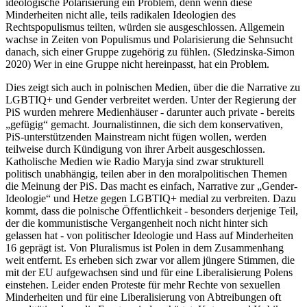
ideologische Polarisierung ein Problem, denn wenn diese
Minderheiten nicht alle, teils radikalen Ideologien des
Rechtspopulismus teilten, würden sie ausgeschlossen. Allgemein
wachse in Zeiten von Populismus und Polarisierung die Sehnsucht
danach, sich einer Gruppe zugehörig zu fühlen. (Sledzinska-Simon
2020) Wer in eine Gruppe nicht hereinpasst, hat ein Problem.
Dies zeigt sich auch in polnischen Medien, über die die Narrative zu
LGBTIQ+ und Gender verbreitet werden. Unter der Regierung der
PiS wurden mehrere Medienhäuser - darunter auch private - bereits
„gefügig“ gemacht. Journalistinnen, die sich dem konservativen,
PiS-unterstützenden Mainstream nicht fügen wollen, werden
teilweise durch Kündigung von ihrer Arbeit ausgeschlossen.
Katholische Medien wie Radio Maryja sind zwar strukturell
politisch unabhängig, teilen aber in den moralpolitischen Themen
die Meinung der PiS. Das macht es einfach, Narrative zur „Gender-
Ideologie“ und Hetze gegen LGBTIQ+ medial zu verbreiten. Dazu
kommt, dass die polnische Öffentlichkeit - besonders derjenige Teil,
der die kommunistische Vergangenheit noch nicht hinter sich
gelassen hat - von politischer Ideologie und Hass auf Minderheiten
16 geprägt ist. Von Pluralismus ist Polen in dem Zusammenhang
weit entfernt. Es erheben sich zwar vor allem jüngere Stimmen, die
mit der EU aufgewachsen sind und für eine Liberalisierung Polens
einstehen. Leider enden Proteste für mehr Rechte von sexuellen
Minderheiten und für eine Liberalisierung von Abtreibungen oft