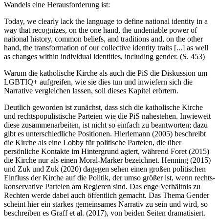
Wandels eine Herausforderung ist:
Today, we clearly lack the language to define national identity in a
way that recognizes, on the one hand, the undeniable power of
national history, common beliefs, and traditions and, on the other
hand, the transformation of our collective identity traits [...] as well
as changes within individual identities, including gender. (S. 453)
Warum die katholische Kirche als auch die PiS die Diskussion um
LGBTIQ+ aufgreifen, wie sie dies tun und inwiefern sich die
Narrative vergleichen lassen, soll dieses Kapitel erörtern.
Deutlich geworden ist zunächst, dass sich die katholische Kirche
und rechtspopulistische Parteien wie die PiS nahestehen. Inwieweit
diese zusammenarbeiten, ist nicht so einfach zu beantworten; dazu
gibt es unterschiedliche Positionen. Hierlemann (2005) beschreibt
die Kirche als eine Lobby für politische Parteien, die über
persönliche Kontakte im Hintergrund agiert, während Foret (2015)
die Kirche nur als einen Moral-Marker bezeichnet. Henning (2015)
und Zuk und Zuk (2020) dagegen sehen einen großen politischen
Einfluss der Kirche auf die Politik, der umso größer ist, wenn rechts­
konservative Parteien am Regieren sind. Das enge Verhältnis zu
Rechten werde dabei auch öffentlich gemacht. Das Thema Gender
scheint hier ein starkes gemeinsames Narrativ zu sein und wird, so
beschreiben es Graff et al. (2017), von beiden Seiten dramatisiert.