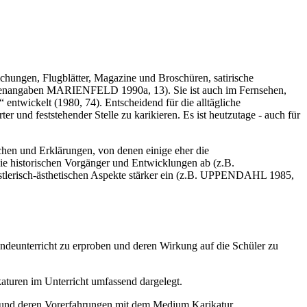
chungen, Flugblätter, Magazine und Broschüren, satirische
uellenangaben MARIENFELD 1990a, 13). Sie ist auch im Fernsehen,
twickelt (1980, 74). Entscheidend für die alltägliche
r und feststehender Stelle zu karikieren. Es ist heutzutage - auch für
uchen und Erklärungen, von denen einige eher die
die historischen Vorgänger und Entwicklungen ab (z.B.
tlerisch-ästhetischen Aspekte stärker ein (z.B. UPPENDAHL 1985,
ndeunterricht zu erproben und deren Wirkung auf die Schüler zu
aturen im Unterricht umfassend dargelegt.
1 und deren Vorerfahrungen mit dem Medium Karikatur.