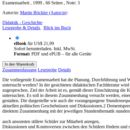
Examensarbeit , 1999 , 60 Seiten , Note: 3
Autor:in:
Martin Böckler (Autor:in)
Didaktik - Geschichte
Leseprobe & Details
Blick ins Buch
eBook
für
US$ 21,99
Sofort herunterladen. Inkl. MwSt.
Format:
PDF und ePUB – für alle Geräte
In den Warenkorb
Zusammenfassung
Leseprobe
Details
Die vorliegende Examensarbeit hat die Planung, Durchführung und Wir
untersucht werden? In der gesichteten didaktischen Fachliteratur wi
zugesprochen. Ziel der Arbeit ist es, gemäß dieser Einschätzung die 
untersuchen. Es soll in diesem Zusammenhang versucht werden, einen 
gestalten. Die dargestellte wie auch die vorangegangene Stundenseque
aktuellen politischen Geschehnissen und Diskussionen.2 Dementsprec
direktem Zusammenhang mit der jeweiligen Stundenthematik standen. I
auch ansonsten stillere Schüler zur Mitarbeit anregen,
Diskussionen und Kontroversen zwischen den Schülern fördern und 