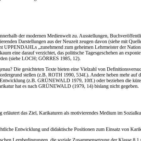
innerhalb der modernen Medienwelt zu. Ausstellungen, Buchveröffentli
rikierenden Darstellungen aus der Neuzeit zeugen davon (siehe mit Q
nsicht UPPENDAHLs „zunehmend zum geheimen Lehrmeister der Nation“ en
um eine darauf verzichtet, das politische Tagesgeschehen an exponierte
 werden (siehe LOCH; GÖRRES 1985, 12).
 genau? Die gesichteten Texte bieten eine Vielzahl von Definitionsvers
n Vordergrund stellen (z.B. ROTH 1990, 534f.). Andere heben mehr auf 
e Entwicklung (z.B. GRÜNEWALD 1979, 10ff.) oder beziehen die küns
er Karikatur hat es nach GRÜNEWALD (1979, 14) bislang nicht gegeben.
 erläutert das Ziel, Karikaturen als motivierendes Medium im Sozialku
htliche Entwicklung und didaktische Positionen zum Einsatz von Karik
ifischen Lernbedingungen, die soziale Zusammensetzung der Klasse 8.