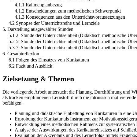
4.1.1 Rahmenplanbezug
4.1.2 Entscheidungen zum methodischen Schwerpunkt
4.1.3 Konsequenzen aus den Unterrichtsvoraussetzungen
4.2 Synopse der Unterrichtsreihe und Lernziele
5. Darstellung ausgewählter Stunden
5.1 2. Stunde der Unterrichtseinheit (Didaktisch-methodische Übe
5.2 5. Stunde der Unterrichtseinheit (Didaktisch-methodische Übe
5.3 7. Stunde der Unterrichtseinheit (Didaktisch-methodische Übe
6. Gesamtreflexion
6.1 Folgen des Einsatzes von Karikaturen
6.2 Fazit und Ausblick
Zielsetzung & Themen
Die vorliegende Arbeit untersucht die Planung, Durchführung und Wirk
als trocken empfundenen Lernstoff durch die intrinsisch motivierende 
befähigen.
Planung und didaktische Einbettung von Karikaturen in eine Un
Erprobung der Karikatur als Instrument zur Motivationssteige
Entwicklung eines methodischen Rahmens zur systematischen In
Analyse der Auswirkungen des Karikatureinsatzes auf Schüler
Evaluation der Akzeptanz und des Lernerfolgs mittels Fragebög