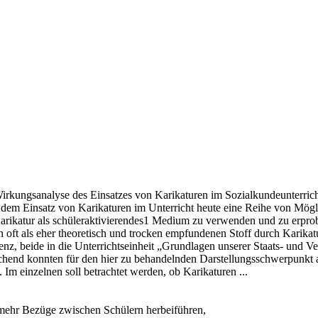
kungsanalyse des Einsatzes von Karikaturen im Sozialkundeunterricht e
rd dem Einsatz von Karikaturen im Unterricht heute eine Reihe von Mög
Karikatur als schüleraktivierendes1 Medium zu verwenden und zu erprob
oft als eher theoretisch und trocken empfundenen Stoff durch Karikatu
nz, beide in die Unterrichtseinheit „Grundlagen unserer Staats- und Ve
hend konnten für den hier zu behandelnden Darstellungsschwerpunkt a
m einzelnen soll betrachtet werden, ob Karikaturen ...
mehr Bezüge zwischen Schülern herbeiführen,