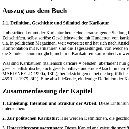
Auszug aus dem Buch
2.1. Definition, Geschichte und Stilmittel der Karikatur
Unbestritten kommt der Karikatur heute eine herausragende Stellung 
Zeitschriften, selbst seriöse Geschichtswerke mit Hunderten von ka
u.a. in politischen Magazinen, weit verbreitet und hat sich nach A
Konfrontation mit Karikaturen sind die Tageszeitungen, von welchen ka
die Schüler - kaum möglich, nicht mit Karikaturen konfrontiert zu
Was sind Karikaturen (italienisch caricare = beladen, überladen) nun
gesellschaftskritische, auch gesellschaftsverändernde Absicht in de
MARIENFELD 1990a, 13ff.), berücksichtigen dabei die begrifflich
459ff. u. 1979, 8ff.). Eine abschließende, eindeutige Definition d
Zusammenfassung der Kapitel
1. Einleitung: Intention und Struktur der Arbeit:
Diese Einführung
untersuchen.
2. Zur politischen Karikatur:
Hier werden Definitionen, die geschic
3. Unterrichtsvoraussetzungen:
Dieses Kapitel analysiert die spez