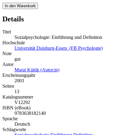
In den Warenkorb
Details
Titel
Sozialpsychologie: Einführung und Definition
Hochschule
Universität Duisburg-Essen (FB Psychologie)
Note
gut
Autor
Murat Kütük (Autor:in)
Erscheinungsjahr
2003
Seiten
13
Katalognummer
V12292
ISBN (eBook)
9783638182140
Sprache
Deutsch
Schlagworte
Sozialpsychologie
Einführung
Definition