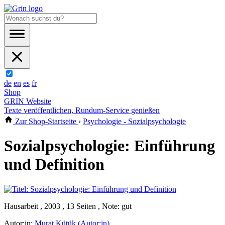
de
en
es
fr
Shop
GRIN Website
Texte veröffentlichen, Rundum-Service genießen
Zur Shop-Startseite
›
Psychologie - Sozialpsychologie
Sozialpsychologie: Einführung
und Definition
Hausarbeit , 2003 , 13 Seiten , Note: gut
Autor:in:
Murat Kütük (Autor:in)