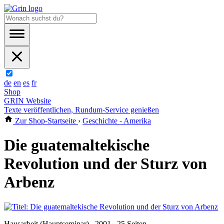
de
en
es
fr
Shop
GRIN Website
Texte veröffentlichen, Rundum-Service genießen
Zur Shop-Startseite
›
Geschichte - Amerika
Die guatemaltekische
Revolution und der Sturz von
Arbenz
Hausarbeit (Hauptseminar) , 2001 , 25 Seiten