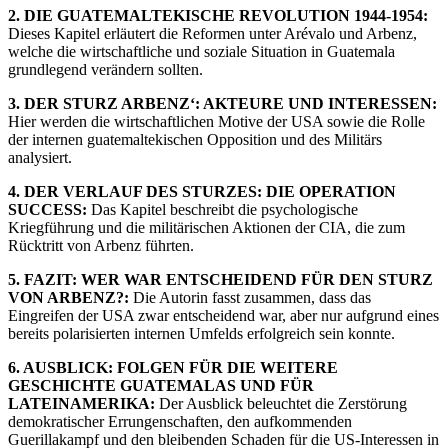
2. DIE GUATEMALTEKISCHE REVOLUTION 1944-1954:
Dieses Kapitel erläutert die Reformen unter Arévalo und Arbenz,
welche die wirtschaftliche und soziale Situation in Guatemala
grundlegend verändern sollten.
3. DER STURZ ARBENZ‘: AKTEURE UND INTERESSEN:
Hier werden die wirtschaftlichen Motive der USA sowie die Rolle
der internen guatemaltekischen Opposition und des Militärs
analysiert.
4. DER VERLAUF DES STURZES: DIE OPERATION
SUCCESS:
Das Kapitel beschreibt die psychologische
Kriegführung und die militärischen Aktionen der CIA, die zum
Rücktritt von Arbenz führten.
5. FAZIT: WER WAR ENTSCHEIDEND FÜR DEN STURZ
VON ARBENZ?:
Die Autorin fasst zusammen, dass das
Eingreifen der USA zwar entscheidend war, aber nur aufgrund eines
bereits polarisierten internen Umfelds erfolgreich sein konnte.
6. AUSBLICK: FOLGEN FÜR DIE WEITERE
GESCHICHTE GUATEMALAS UND FÜR
LATEINAMERIKA:
Der Ausblick beleuchtet die Zerstörung
demokratischer Errungenschaften, den aufkommenden
Guerillakampf und den bleibenden Schaden für die US-Interessen in