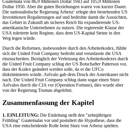
Guatemala von 86,9 Millionen Dollar 1943 auf 105,9 Millionen
Dollar 1950. Aber die guten Beziehungen waren von kurzer Dauer.
Die nationalistische Regierung Arbenz‘ erlegte den bestehenden US
Investitionen Regulierungen auf und bedrohte damit die Aussichten,
das Gebiet in Zukunft als sicheres Reich für expandierende US-
amerikanische Unternehmen zu nutzen. Die regierende Klasse der
USA tolerierte kein Regime, dass dem US-Kapital Steine in den
Weg legen würde.
Durch die Reformen, insbesondere durch den Arbeiterkodex, fühlte
sich die United Fruit Company bedroht und veranlasste die USA
einzuschreiten. Bezüglich der Verletzung des Arbeiterkodexes durch
die United Fruit Company schlug der US Botschafter Patterson vor,
dass der Kodex geändert werden solle, da er die UFCo
diskriminieren würde. Arévalo gab dem Druck der Amerikaner nicht
nach. Die United Fruit Company schlug dann sogar einen Sturz
Arévalos durch die CIA vor (Operation Fortune), dies wurde aber
von der Regierung Truman abgelehnt.
Zusammenfassung der Kapitel
1. EINLEITUNG:
Die Einleitung stellt den "zehnjährigen
Frühling" Guatemalas vor und postuliert die Hypothese, dass die
USA eine entscheidende Rolle beim Sturz von Arbenz spielten.