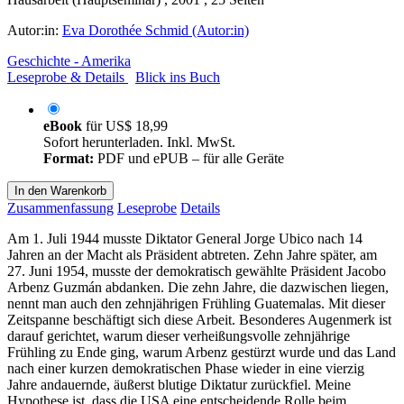
Autor:in:
Eva Dorothée Schmid (Autor:in)
Geschichte - Amerika
Leseprobe & Details
Blick ins Buch
eBook
für
US$ 18,99
Sofort herunterladen. Inkl. MwSt.
Format:
PDF und ePUB – für alle Geräte
In den Warenkorb
Zusammenfassung
Leseprobe
Details
Am 1. Juli 1944 musste Diktator General Jorge Ubico nach 14
Jahren an der Macht als Präsident abtreten. Zehn Jahre später, am
27. Juni 1954, musste der demokratisch gewählte Präsident Jacobo
Arbenz Guzmán abdanken. Die zehn Jahre, die dazwischen liegen,
nennt man auch den zehnjährigen Frühling Guatemalas. Mit dieser
Zeitspanne beschäftigt sich diese Arbeit. Besonderes Augenmerk ist
darauf gerichtet, warum dieser verheißungsvolle zehnjährige
Frühling zu Ende ging, warum Arbenz gestürzt wurde und das Land
nach einer kurzen demokratischen Phase wieder in eine vierzig
Jahre andauernde, äußerst blutige Diktatur zurückfiel. Meine
Hypothese ist, dass die USA eine entscheidende Rolle beim