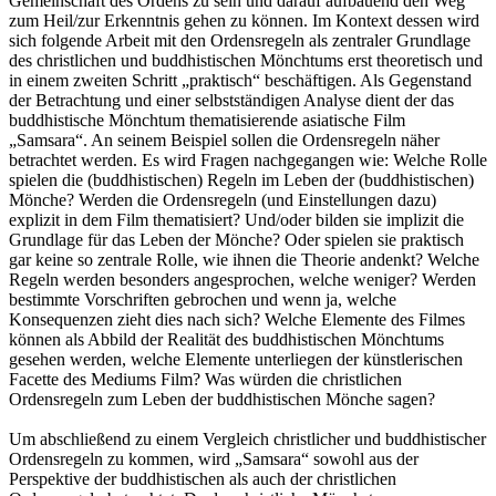
Gemeinschaft des Ordens zu sein und darauf aufbauend den Weg
zum Heil/zur Erkenntnis gehen zu können. Im Kontext dessen wird
sich folgende Arbeit mit den Ordensregeln als zentraler Grundlage
des christlichen und buddhistischen Mönchtums erst theoretisch und
in einem zweiten Schritt „praktisch“ beschäftigen. Als Gegenstand
der Betrachtung und einer selbstständigen Analyse dient der das
buddhistische Mönchtum thematisierende asiatische Film
„Samsara“. An seinem Beispiel sollen die Ordensregeln näher
betrachtet werden. Es wird Fragen nachgegangen wie: Welche Rolle
spielen die (buddhistischen) Regeln im Leben der (buddhistischen)
Mönche? Werden die Ordensregeln (und Einstellungen dazu)
explizit in dem Film thematisiert? Und/oder bilden sie implizit die
Grundlage für das Leben der Mönche? Oder spielen sie praktisch
gar keine so zentrale Rolle, wie ihnen die Theorie andenkt? Welche
Regeln werden besonders angesprochen, welche weniger? Werden
bestimmte Vorschriften gebrochen und wenn ja, welche
Konsequenzen zieht dies nach sich? Welche Elemente des Filmes
können als Abbild der Realität des buddhistischen Mönchtums
gesehen werden, welche Elemente unterliegen der künstlerischen
Facette des Mediums Film? Was würden die christlichen
Ordensregeln zum Leben der buddhistischen Mönche sagen?
Um abschließend zu einem Vergleich christlicher und buddhistischer
Ordensregeln zu kommen, wird „Samsara“ sowohl aus der
Perspektive der buddhistischen als auch der christlichen