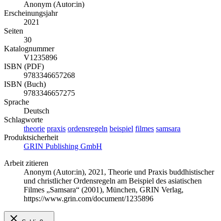
Anonym (Autor:in)
Erscheinungsjahr
2021
Seiten
30
Katalognummer
V1235896
ISBN (PDF)
9783346657268
ISBN (Buch)
9783346657275
Sprache
Deutsch
Schlagworte
theorie
praxis
ordensregeln
beispiel
filmes
samsara
Produktsicherheit
GRIN Publishing GmbH
Arbeit zitieren
Anonym (Autor:in)
, 2021, Theorie und Praxis buddhistischer
und christlicher Ordensregeln am Beispiel des asiatischen
Filmes „Samsara“ (2001), München, GRIN Verlag,
https://www.grin.com/document/1235896