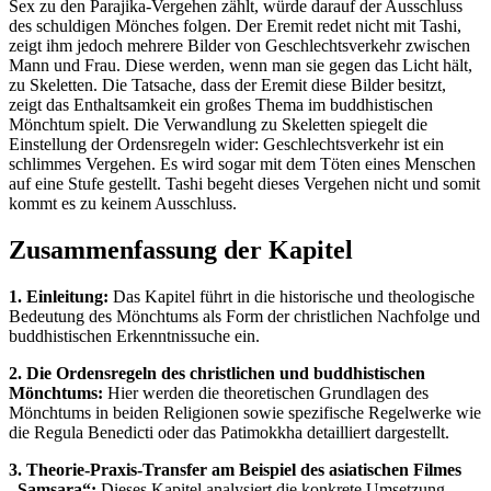
Sex zu den Parajika-Vergehen zählt, würde darauf der Ausschluss
des schuldigen Mönches folgen. Der Eremit redet nicht mit Tashi,
zeigt ihm jedoch mehrere Bilder von Geschlechtsverkehr zwischen
Mann und Frau. Diese werden, wenn man sie gegen das Licht hält,
zu Skeletten. Die Tatsache, dass der Eremit diese Bilder besitzt,
zeigt das Enthaltsamkeit ein großes Thema im buddhistischen
Mönchtum spielt. Die Verwandlung zu Skeletten spiegelt die
Einstellung der Ordensregeln wider: Geschlechtsverkehr ist ein
schlimmes Vergehen. Es wird sogar mit dem Töten eines Menschen
auf eine Stufe gestellt. Tashi begeht dieses Vergehen nicht und somit
kommt es zu keinem Ausschluss.
Zusammenfassung der Kapitel
1. Einleitung:
Das Kapitel führt in die historische und theologische
Bedeutung des Mönchtums als Form der christlichen Nachfolge und
buddhistischen Erkenntnissuche ein.
2. Die Ordensregeln des christlichen und buddhistischen
Mönchtums:
Hier werden die theoretischen Grundlagen des
Mönchtums in beiden Religionen sowie spezifische Regelwerke wie
die Regula Benedicti oder das Patimokkha detailliert dargestellt.
3. Theorie-Praxis-Transfer am Beispiel des asiatischen Filmes
„Samsara“:
Dieses Kapitel analysiert die konkrete Umsetzung