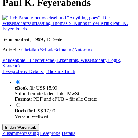
Paul K. Feyerabends
Seminararbeit , 1999 , 15 Seiten
Autor:in:
Christian Schwießelmann (Autor:in)
Philosophie - Theoretische (Erkenntnis, Wissenschaft, Logik,
Sprache)
Leseprobe & Details
Blick ins Buch
eBook
für
US$ 15,99
Sofort herunterladen. Inkl. MwSt.
Format:
PDF und ePUB – für alle Geräte
Buch
für
US$ 17,99
Versand weltweit
In den Warenkorb
Zusammenfassung
Leseprobe
Details