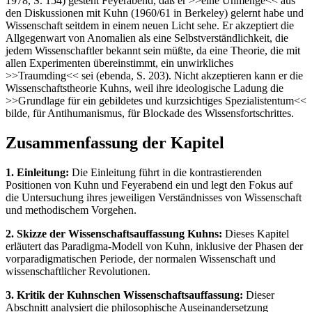
1978, S. 154) gesteht Feyerabend, daß er >>eine Unmenge<< aus
den Diskussionen mit Kuhn (1960/61 in Berkeley) gelernt habe und
Wissenschaft seitdem in einem neuen Licht sehe. Er akzeptiert die
Allgegenwart von Anomalien als eine Selbstverständlichkeit, die
jedem Wissenschaftler bekannt sein müßte, da eine Theorie, die mit
allen Experimenten übereinstimmt, ein unwirkliches
>>Traumding<< sei (ebenda, S. 203). Nicht akzeptieren kann er die
Wissenschaftstheorie Kuhns, weil ihre ideologische Ladung die
>>Grundlage für ein gebildetes und kurzsichtiges Spezialistentum<<
bilde, für Antihumanismus, für Blockade des Wissensfortschrittes.
Zusammenfassung der Kapitel
1. Einleitung:
Die Einleitung führt in die kontrastierenden
Positionen von Kuhn und Feyerabend ein und legt den Fokus auf
die Untersuchung ihres jeweiligen Verständnisses von Wissenschaft
und methodischem Vorgehen.
2. Skizze der Wissenschaftsauffassung Kuhns:
Dieses Kapitel
erläutert das Paradigma-Modell von Kuhn, inklusive der Phasen der
vorparadigmatischen Periode, der normalen Wissenschaft und
wissenschaftlicher Revolutionen.
3. Kritik der Kuhnschen Wissenschaftsauffassung:
Dieser
Abschnitt analysiert die philosophische Auseinandersetzung