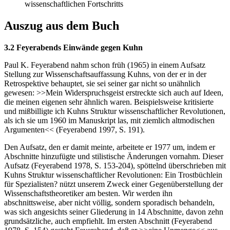
wissenschaftlichen Fortschritts
Auszug aus dem Buch
3.2 Feyerabends Einwände gegen Kuhn
Paul K. Feyerabend nahm schon früh (1965) in einem Aufsatz
Stellung zur Wissenschaftsauffassung Kuhns, von der er in der
Retrospektive behauptet, sie sei seiner gar nicht so unähnlich
gewesen: >>Mein Widerspruchsgeist erstreckte sich auch auf Ideen,
die meinen eigenen sehr ähnlich waren. Beispielsweise kritisierte
und mißbilligte ich Kuhns Struktur wissenschaftlicher Revolutionen,
als ich sie um 1960 im Manuskript las, mit ziemlich altmodischen
Argumenten<< (Feyerabend 1997, S. 191).
Den Aufsatz, den er damit meinte, arbeitete er 1977 um, indem er
Abschnitte hinzufügte und stilistische Änderungen vornahm. Dieser
Aufsatz (Feyerabend 1978, S. 153-204), spöttelnd überschrieben mit
Kuhns Struktur wissenschaftlicher Revolutionen: Ein Trostbüchlein
für Spezialisten? nützt unserem Zweck einer Gegenüberstellung der
Wissenschaftstheoretiker am besten. Wir werden ihn
abschnittsweise, aber nicht völlig, sondern sporadisch behandeln,
was sich angesichts seiner Gliederung in 14 Abschnitte, davon zehn
grundsätzliche, auch empfiehlt. Im ersten Abschnitt (Feyerabend