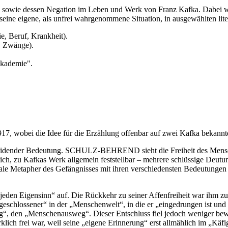
fs sowie dessen Negation im Leben und Werk von Franz Kafka. Dabei wir
eine eigene, als unfrei wahrgenommene Situation, in ausgewählten lite
e, Beruf, Krankheit).
, Zwänge).
 Akademie".
917, wobei die Idee für die Erzählung offenbar auf zwei Kafka bekan
cheidender Bedeutung. SCHULZ-BEHREND sieht die Freiheit des Mensche
 ich, zu Kafkas Werk allgemein feststellbar – mehrere schlüssige Deutu
ale Metapher des Gefängnisses mit ihren verschiedensten Bedeutungen i
 jeden Eigensinn“ auf. Die Rückkehr zu seiner Affenfreiheit war ihm z
ngeschlossener“ in der „Menschenwelt“, in die er „eingedrungen ist und 
eg“, den „Menschenausweg“. Dieser Entschluss fiel jedoch weniger bew
 wirklich frei war, weil seine „eigene Erinnerung“ erst allmählich im 