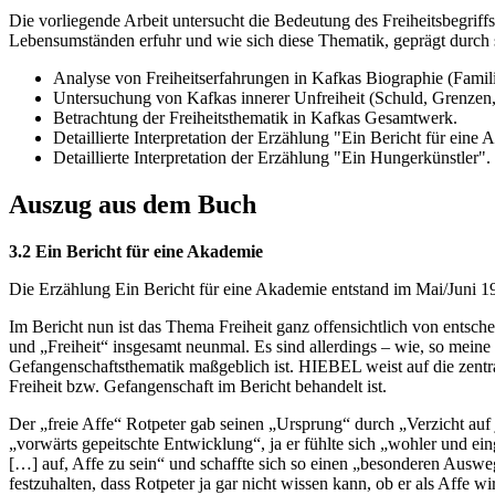
Die vorliegende Arbeit untersucht die Bedeutung des Freiheitsbegrif
Lebensumständen erfuhr und wie sich diese Thematik, geprägt durch s
Analyse von Freiheitserfahrungen in Kafkas Biographie (Famili
Untersuchung von Kafkas innerer Unfreiheit (Schuld, Grenzen
Betrachtung der Freiheitsthematik in Kafkas Gesamtwerk.
Detaillierte Interpretation der Erzählung "Ein Bericht für eine
Detaillierte Interpretation der Erzählung "Ein Hungerkünstler".
Auszug aus dem Buch
3.2 Ein Bericht für eine Akademie
Die Erzählung Ein Bericht für eine Akademie entstand im Mai/Juni 1
Im Bericht nun ist das Thema Freiheit ganz offensichtlich von ents
und „Freiheit“ insgesamt neunmal. Es sind allerdings – wie, so meine
Gefangenschaftsthematik maßgeblich ist. HIEBEL weist auf die zentr
Freiheit bzw. Gefangenschaft im Bericht behandelt ist.
Der „freie Affe“ Rotpeter gab seinen „Ursprung“ durch „Verzicht auf
„vorwärts gepeitschte Entwicklung“, ja er fühlte sich „wohler und ei
[…] auf, Affe zu sein“ und schaffte sich so einen „besonderen Ausw
festzuhalten, dass Rotpeter ja gar nicht wissen kann, ob er als Affe