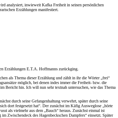
d analysiert, inwieweit Kafka Freiheit in seinen persönlichen
rarischen Erzählungen manifestiert.
nten Erzählungen E.T.A. Hoffmanns zurückging.
n als Thema dieser Erzählung und zählt in ihr die Wörter „frei“
ngsansätze möglich, bei denen indes immer die Freiheit- bzw. die
m Bericht hin. Ich will nun sehr textnah untersuchen, wie das Thema
unächst durch seine Gefangenhaltung verwehrt, später durch seine
sich dort festgesetzt hat“. Der zunächst im Käfig Ausweglose „hörte
usst als vielmehr aus dem „Bauch“ heraus. Zunächst einmal ist
„Käfig im Zwischendeck des Hagenbeckschen Dampfers“ einsetzt. Später