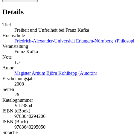
Details
Titel
Freiheit und Unfreiheit bei Franz Kafka
Hochschule
Friedrich-Alexander-Universität Erlangen-Nürnberg (Philosoph
Veranstaltung
Franz Kafka
Note
1,7
Autor
Magister Artium Björn Kohlhepp (Autor:in)
Erscheinungsjahr
2008
Seiten
26
Katalognummer
V123854
ISBN (eBook)
9783640294206
ISBN (Buch)
9783640295050
Sprache