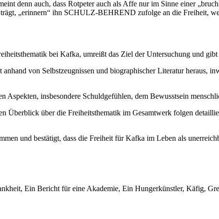
I meint denn auch, dass Rotpeter auch als Affe nur im Sinne einer „bruc
ft trägt, „erinnern“ ihn SCHULZ-BEHREND zufolge an die Freiheit, welc
Freiheitsthematik bei Kafka, umreißt das Ziel der Untersuchung und gib
t anhand von Selbstzeugnissen und biographischer Literatur heraus, in
hen Aspekten, insbesondere Schuldgefühlen, dem Bewusstsein menschl
 Überblick über die Freiheitsthematik im Gesamtwerk folgen detailli
mmen und bestätigt, dass die Freiheit für Kafka im Leben als unerreich
nkheit, Ein Bericht für eine Akademie, Ein Hungerkünstler, Käfig, Gren