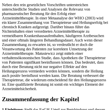
Neben den rein gesetzlichen Vorschriften unterstreichen
unterschiedliche Studien und Analysen die Relevanz von
pharmazeutischer Beratung für den Erfolg einer
Arzneimitteltherapie. In einer Metaanalyse der WHO (2003) wird
ein klarer Zusammenhang von Therapietreue und Heilungserfolg bei
chronisch Kranken aufgezeigt. Darüber hinaus führe das
Nichteinhalten einer verordneten Arzneimitteltherapie zu
vermeidbaren Krankenhausaufenthalten, häufigeren Arztbesuchen
und einer oftmals längeren Behandlungsdauer. Auch wenn dieser
Zusammenhang zu erwarten ist, so verdeutlicht er doch die
Verantwortung des Patienten zur korrekten Umsetzung der
Arzneimitteltherapie. Matusiewicz zeigt mittels einer
verhaltensökonomischen Studie, dass Apotheken die Therapietreue
von Patienten signifikant beeinflussen können. Das bedeutet, dass
durch eine Beratung nicht nur negative Effekte auf den
Heilungsprozess vermieden werden können, sondern die Heilung
auch positiv beeinflusst werden kann. Die Beratung verbessert die
Therapietreue, die wiederum entscheidend für den Heilungsprozess
ist. Eine qualifizierte Beratung ist somit ein wichtiges Element der
Arzneimittelsicherheit.
Zusammenfassung der Kapitel
1 Einleitung:
Stellt das EuGH-Urteil zur Preisbindung und dessen