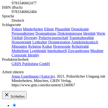
9783346662477
ISBN (Buch)
9783346662484
Sprache
Deutsch
Schlagworte
Polizei
Minderheiten
Ethnie
Pluaralität
Demokratie
Personalkörper
Dogmatismus
Diskriminierung
Identität
Werte
Vielfalt
Diversity
Polizeiwissenschaft
Transkulturalität
Homogenität
Leitkultur
Desintegration
Antidemokratisch
Migranten
Religion
Kultur
Hegenomie
Religiösität
Multiethnie
Legitimität
Interkulturell
Zuwanderung
Muslime
Corporate Identity
Produktsicherheit
GRIN Publishing GmbH
Arbeit zitieren
Jonas Gagelmann (Autor:in)
, 2021, Polizeilicher Umgang mit
Minderheiten, München, GRIN Verlag,
https://www.grin.com/document/1240067
Schließen