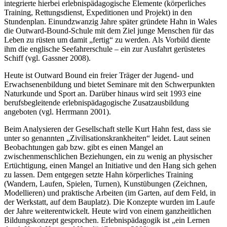
integrierte hierbei erlebnispädagogische Elemente (körperliches
Training, Rettungsdienst, Expeditionen und Projekt) in den
Stundenplan. Einundzwanzig Jahre später gründete Hahn in Wales
die Outward-Bound-Schule mit dem Ziel junge Menschen für das
Leben zu rüsten um damit „fertig“ zu werden. Als Vorbild diente
ihm die englische Seefahrerschule – ein zur Ausfahrt gerüstetes
Schiff (vgl. Gassner 2008).
Heute ist Outward Bound ein freier Träger der Jugend- und
Erwachsenenbildung und bietet Seminare mit den Schwerpunkten
Naturkunde und Sport an. Darüber hinaus wird seit 1993 eine
berufsbegleitende erlebnispädagogische Zusatzausbildung
angeboten (vgl. Herrmann 2001).
Beim Analysieren der Gesellschaft stelle Kurt Hahn fest, dass sie
unter so genannten „Zivilisationskrankheiten“ leidet. Laut seinen
Beobachtungen gab bzw. gibt es einen Mangel an
zwischenmenschlichen Beziehungen, ein zu wenig an physischer
Ertüchtigung, einen Mangel an Initiative und den Hang sich gehen
zu lassen. Dem entgegen setzte Hahn körperliches Training
(Wandern, Laufen, Spielen, Turnen), Kunstübungen (Zeichnen,
Modellieren) und praktische Arbeiten (im Garten, auf dem Feld, in
der Werkstatt, auf dem Bauplatz). Die Konzepte wurden im Laufe
der Jahre weiterentwickelt. Heute wird von einem ganzheitlichen
Bildungskonzept gesprochen. Erlebnispädagogik ist „ein Lernen