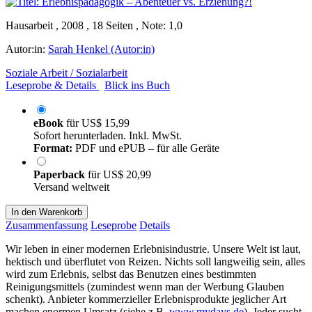
Hausarbeit , 2008 , 18 Seiten , Note: 1,0
Autor:in:
Sarah Henkel (Autor:in)
Soziale Arbeit / Sozialarbeit
Leseprobe & Details
Blick ins Buch
eBook
für
US$ 15,99
Sofort herunterladen. Inkl. MwSt.
Format:
PDF und ePUB – für alle Geräte
Paperback
für
US$ 20,99
Versand weltweit
In den Warenkorb
Zusammenfassung
Leseprobe
Details
Wir leben in einer modernen Erlebnisindustrie. Unsere Welt ist laut,
hektisch und überflutet von Reizen. Nichts soll langweilig sein, alles
wird zum Erlebnis, selbst das Benutzen eines bestimmten
Reinigungsmittels (zumindest wenn man der Werbung Glauben
schenkt). Anbieter kommerzieller Erlebnisprodukte jeglicher Art
machen enormen Umsatz (siehe z.B.
www.mydays.de
). Jeder sucht