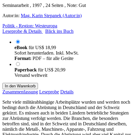
Seminararbeit , 1997 , 24 Seiten , Note: Gut
Autor:in:
Mag. Karin Stepanek (Autor:in)
Politik - Region: Westeuropa
Leseprobe & Details
Blick ins Buch
eBook
für
US$ 18,99
Sofort herunterladen. Inkl. MwSt.
Format:
PDF – für alle Geräte
Paperback
für
US$ 20,99
Versand weltweit
In den Warenkorb
Zusammenfassung
Leseprobe
Details
Sehr viele militärabhängige Arbeitsplätze wurden und werden noch
bedingt durch die Abrüstung in Deutschland und der Schweiz
gekürzt. Es müssen auch in beiden Ländern betriebliche Strategien
zur Abrüstung verfolgt werden. Die Branchen, die besonders
betroffen sind, sind in der Schweiz und in Deutschland dieselben,
nämlich die Metall-, Maschinen-, Apparate-, Fahrzeug und
Elektronikindustrie. Durch die Abrüstung wird aber viel Kapital zur