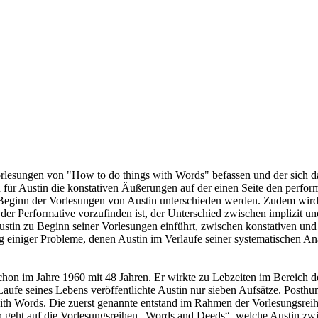
 Vorlesungen von "How to do things with Words" befassen und der sich 
für Austin die konstativen Äußerungen auf der einen Seite den perform
Beginn der Vorlesungen von Austin unterschieden werden. Zudem wird 
r Performative vorzufinden ist, der Unterschied zwischen implizit u
Austin zu Beginn seiner Vorlesungen einführt, zwischen konstativen und
 einiger Probleme, denen Austin im Verlaufe seiner systematischen A
on im Jahre 1960 mit 48 Jahren. Er wirkte zu Lebzeiten im Bereich de
m Laufe seines Lebens veröffentlichte Austin nur sieben Aufsätze. Post
ith Words. Die zuerst genannte entstand im Rahmen der Vorlesungsrei
n geht auf die Vorlesungsreihen „Words and Deeds“, welche Austin zwi