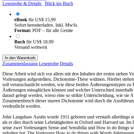
Leseprobe & Details
Blick ins Buch
eBook
für
US$ 15,99
Sofort herunterladen. Inkl. MwSt.
Format:
PDF – für alle Geräte
Buch
für
US$ 18,99
Versand weltweit
In den Warenkorb
Zusammenfassung
Leseprobe
Details
Diese Arbeit wird sich vor allem mit den Inhalten der ersten sieben
Vorlesungen aufgestellten, Dichotomie-These widmen. Hierbei stehen 
soll veranschaulicht werden, wie diese beiden Äußerungenstypen zu 
Äußerungen missglücken können und welcher Unterschied innerhalb de
darauf gelegt werden, wieso eine so strikte Unterscheidung, wie sie 
Zusammenbruch dieser starren Dichotomie wird durch die Ausführung
verdeutlicht werden.
John Langshaw Austin wurde 1911 geboren und verstarb allerdings sch
als er dies durch seine Lehrtätigkeiten in Oxford und Harvard tat. I
seine zwei Vorlesungen Sense and Sensibilia und How to do things w
gehalten hat. Die Vorlesung How to do things with Words dahingege