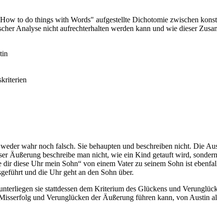
"How to do things with Words" aufgestellte Dichotomie zwischen konsta
tischer Analyse nicht aufrechterhalten werden kann und wie dieser Zu
tin
kriterien
weder wahr noch falsch. Sie behaupten und beschreiben nicht. Die Au
dieser Äußerung beschreibe man nicht, wie ein Kind getauft wird, sond
e dir diese Uhr mein Sohn“ von einem Vater zu seinem Sohn ist ebenfa
sgeführt und die Uhr geht an den Sohn über.
nterliegen sie stattdessen dem Kriterium des Glückens und Verunglück
sserfolg und Verunglücken der Äußerung führen kann, von Austin als L