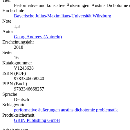
Titel
Performative und konstative Äußerungen. Austins Dichotomie 
Hochschule
Bayerische Julius-Maximilians-Universität Würzburg
Note
1,3
Autor
Georg Andreev (Autor:in)
Erscheinungsjahr
2018
Seiten
16
Katalognummer
V1243638
ISBN (PDF)
9783346668240
ISBN (Buch)
9783346668257
Sprache
Deutsch
Schlagworte
performative
äußerungen
austins
dichotomie
problematik
Produktsicherheit
GRIN Publishing GmbH