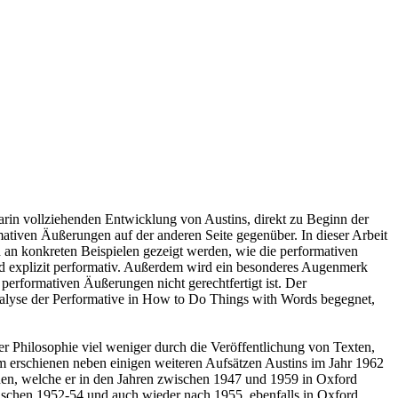
darin vollziehenden Entwicklung von Austins, direkt zu Beginn der
ativen Äußerungen auf der anderen Seite gegenüber. In dieser Arbeit
an konkreten Beispielen gezeigt werden, wie die performativen
nd explizit performativ. Außerdem wird ein besonderes Augenmerk
 performativen Äußerungen nicht gerechtfertigt ist. Der
nalyse der Performative in How to Do Things with Words begegnet,
r Philosophie viel weniger durch die Veröffentlichung von Texten,
hum erschienen neben einigen weiteren Aufsätzen Austins im Jahr 1962
hen, welche er in den Jahren zwischen 1947 und 1959 in Oxford
schen 1952-54 und auch wieder nach 1955, ebenfalls in Oxford,