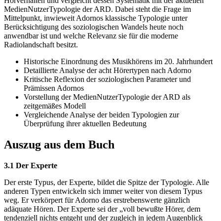
Hörverhalten und vergleicht dessen Systematik mit der aktuellen
MedienNutzerTypologie der ARD. Dabei steht die Frage im
Mittelpunkt, inwieweit Adornos klassische Typologie unter
Berücksichtigung des soziologischen Wandels heute noch
anwendbar ist und welche Relevanz sie für die moderne
Radiolandschaft besitzt.
Historische Einordnung des Musikhörens im 20. Jahrhundert
Detaillierte Analyse der acht Hörertypen nach Adorno
Kritische Reflexion der soziologischen Parameter und
Prämissen Adornos
Vorstellung der MedienNutzerTypologie der ARD als
zeitgemäßes Modell
Vergleichende Analyse der beiden Typologien zur
Überprüfung ihrer aktuellen Bedeutung
Auszug aus dem Buch
3.1 Der Experte
Der erste Typus, der Experte, bildet die Spitze der Typologie. Alle
anderen Typen entwickeln sich immer weiter von diesem Typus
weg. Er verkörpert für Adorno das erstrebenswerte gänzlich
adäquate Hören. Der Experte sei der „voll bewußte Hörer, dem
tendenziell nichts entgeht und der zugleich in jedem Augenblick