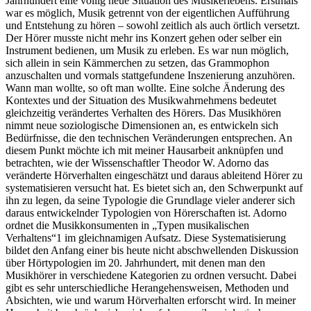
Jahrhundert eine völlig neue Situation des Musikerlebens. Erstmals
war es möglich, Musik getrennt von der eigentlichen Aufführung
und Entstehung zu hören – sowohl zeitlich als auch örtlich versetzt.
Der Hörer musste nicht mehr ins Konzert gehen oder selber ein
Instrument bedienen, um Musik zu erleben. Es war nun möglich,
sich allein in sein Kämmerchen zu setzen, das Grammophon
anzuschalten und vormals stattgefundene Inszenierung anzuhören.
Wann man wollte, so oft man wollte. Eine solche Änderung des
Kontextes und der Situation des Musikwahrnehmens bedeutet
gleichzeitig verändertes Verhalten des Hörers. Das Musikhören
nimmt neue soziologische Dimensionen an, es entwickeln sich
Bedürfnisse, die den technischen Veränderungen entsprechen. An
diesem Punkt möchte ich mit meiner Hausarbeit anknüpfen und
betrachten, wie der Wissenschaftler Theodor W. Adorno das
veränderte Hörverhalten eingeschätzt und daraus ableitend Hörer zu
systematisieren versucht hat. Es bietet sich an, den Schwerpunkt auf
ihn zu legen, da seine Typologie die Grundlage vieler anderer sich
daraus entwickelnder Typologien von Hörerschaften ist. Adorno
ordnet die Musikkonsumenten in „Typen musikalischen
Verhaltens“1 im gleichnamigen Aufsatz. Diese Systematisierung
bildet den Anfang einer bis heute nicht abschwellenden Diskussion
über Hörtypologien im 20. Jahrhundert, mit denen man den
Musikhörer in verschiedene Kategorien zu ordnen versucht. Dabei
gibt es sehr unterschiedliche Herangehensweisen, Methoden und
Absichten, wie und warum Hörverhalten erforscht wird. In meiner