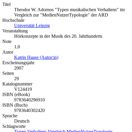
Titel
Theodor W. Adornos "Typen musikalischen Verhaltens" im
Vergleich zur "MedienNutzerTypologie" der ARD
Hochschule
Universität Leipzig
Veranstaltung
Hörkonzepte in der Musik des 20. Jahrhunderts
Note
1,0
Autor
Katrin Haase (Autor:in)
Erscheinungsjahr
2007
Seiten
29
Katalognummer
V124419
ISBN (eBook)
9783640296910
ISBN (Buch)
9783640302420
Sprache
Deutsch
Schlagworte
Typen
Verhaltens
Vergleich
MedienNutzerTypologie