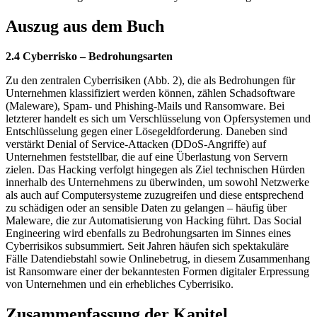
Auszug aus dem Buch
2.4 Cyberrisko – Bedrohungsarten
Zu den zentralen Cyberrisiken (Abb. 2), die als Bedrohungen für
Unternehmen klassifiziert werden können, zählen Schadsoftware
(Maleware), Spam- und Phishing-Mails und Ransomware. Bei
letzterer handelt es sich um Verschlüsselung von Opfersystemen und
Entschlüsselung gegen einer Lösegeldforderung. Daneben sind
verstärkt Denial of Service-Attacken (DDoS-Angriffe) auf
Unternehmen feststellbar, die auf eine Überlastung von Servern
zielen. Das Hacking verfolgt hingegen als Ziel technischen Hürden
innerhalb des Unternehmens zu überwinden, um sowohl Netzwerke
als auch auf Computersysteme zuzugreifen und diese entsprechend
zu schädigen oder an sensible Daten zu gelangen – häufig über
Maleware, die zur Automatisierung von Hacking führt. Das Social
Engineering wird ebenfalls zu Bedrohungsarten im Sinnes eines
Cyberrisikos subsummiert. Seit Jahren häufen sich spektakuläre
Fälle Datendiebstahl sowie Onlinebetrug, in diesem Zusammenhang
ist Ransomware einer der bekanntesten Formen digitaler Erpressung
von Unternehmen und ein erhebliches Cyberrisiko.
Zusammenfassung der Kapitel