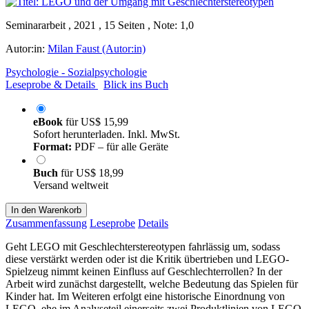
Seminararbeit , 2021 , 15 Seiten , Note: 1,0
Autor:in:
Milan Faust (Autor:in)
Psychologie - Sozialpsychologie
Leseprobe & Details
Blick ins Buch
eBook
für
US$ 15,99
Sofort herunterladen. Inkl. MwSt.
Format:
PDF – für alle Geräte
Buch
für
US$ 18,99
Versand weltweit
In den Warenkorb
Zusammenfassung
Leseprobe
Details
Geht LEGO mit Geschlechterstereotypen fahrlässig um, sodass
diese verstärkt werden oder ist die Kritik übertrieben und LEGO-
Spielzeug nimmt keinen Einfluss auf Geschlechterrollen? In der
Arbeit wird zunächst dargestellt, welche Bedeutung das Spielen für
Kinder hat. Im Weiteren erfolgt eine historische Einordnung von
LEGO, ehe im Analyseteil einerseits zwei Produktlinien von LEGO