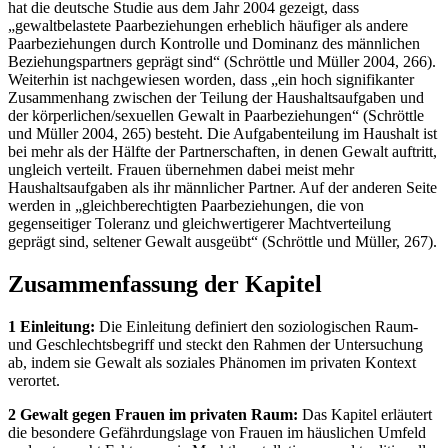
hat die deutsche Studie aus dem Jahr 2004 gezeigt, dass
„gewaltbelastete Paarbeziehungen erheblich häufiger als andere
Paarbeziehungen durch Kontrolle und Dominanz des männlichen
Beziehungspartners geprägt sind“ (Schröttle und Müller 2004, 266).
Weiterhin ist nachgewiesen worden, dass „ein hoch signifikanter
Zusammenhang zwischen der Teilung der Haushaltsaufgaben und
der körperlichen/sexuellen Gewalt in Paarbeziehungen“ (Schröttle
und Müller 2004, 265) besteht. Die Aufgabenteilung im Haushalt ist
bei mehr als der Hälfte der Partnerschaften, in denen Gewalt auftritt,
ungleich verteilt. Frauen übernehmen dabei meist mehr
Haushaltsaufgaben als ihr männlicher Partner. Auf der anderen Seite
werden in „gleichberechtigten Paarbeziehungen, die von
gegenseitiger Toleranz und gleichwertigerer Machtverteilung
geprägt sind, seltener Gewalt ausgeübt“ (Schröttle und Müller, 267).
Zusammenfassung der Kapitel
1 Einleitung:
Die Einleitung definiert den soziologischen Raum-
und Geschlechtsbegriff und steckt den Rahmen der Untersuchung
ab, indem sie Gewalt als soziales Phänomen im privaten Kontext
verortet.
2 Gewalt gegen Frauen im privaten Raum:
Das Kapitel erläutert
die besondere Gefährdungslage von Frauen im häuslichen Umfeld