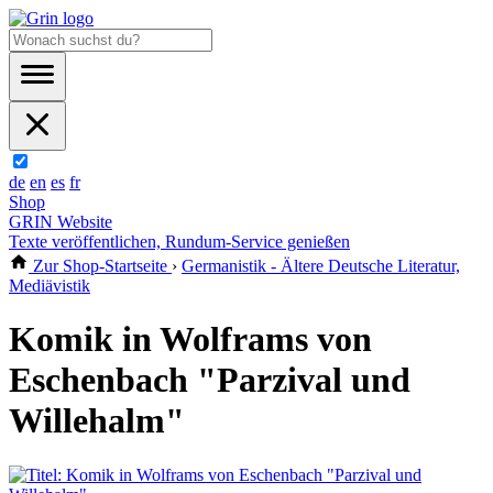
de
en
es
fr
Shop
GRIN Website
Texte veröffentlichen, Rundum-Service genießen
Zur Shop-Startseite
›
Germanistik - Ältere Deutsche Literatur,
Mediävistik
Komik in Wolframs von
Eschenbach "Parzival und
Willehalm"