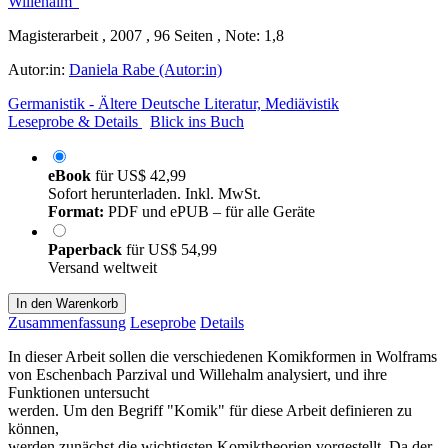
Magisterarbeit , 2007 , 96 Seiten , Note: 1,8
Autor:in:
Daniela Rabe (Autor:in)
Germanistik - Ältere Deutsche Literatur, Mediävistik
Leseprobe & Details
Blick ins Buch
eBook
für
US$ 42,99
Sofort herunterladen. Inkl. MwSt.
Format:
PDF und ePUB – für alle Geräte
Paperback
für
US$ 54,99
Versand weltweit
In den Warenkorb
Zusammenfassung
Leseprobe
Details
In dieser Arbeit sollen die verschiedenen Komikformen in Wolframs
von Eschenbach Parzival und Willehalm analysiert, und ihre
Funktionen untersucht
werden. Um den Begriff "Komik" für diese Arbeit definieren zu
können,
werden zunächst die wichtigsten Komiktheorien vorgestellt. Da der