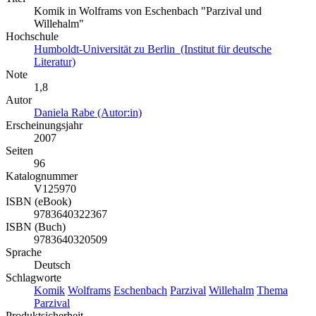
Komik in Wolframs von Eschenbach "Parzival und
Willehalm"
Hochschule
Humboldt-Universität zu Berlin (Institut für deutsche
Literatur)
Note
1,8
Autor
Daniela Rabe (Autor:in)
Erscheinungsjahr
2007
Seiten
96
Katalognummer
V125970
ISBN (eBook)
9783640322367
ISBN (Buch)
9783640320509
Sprache
Deutsch
Schlagworte
Komik
Wolframs
Eschenbach
Parzival
Willehalm
Thema
Parzival
Produktsicherheit