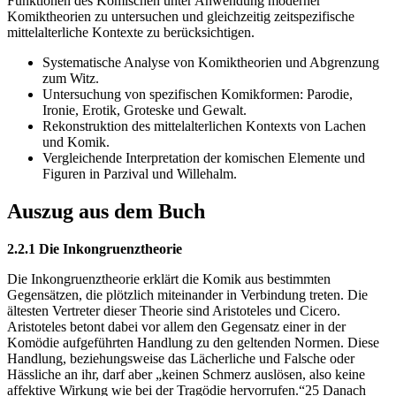
Funktionen des Komischen unter Anwendung moderner
Komiktheorien zu untersuchen und gleichzeitig zeitspezifische
mittelalterliche Kontexte zu berücksichtigen.
Systematische Analyse von Komiktheorien und Abgrenzung
zum Witz.
Untersuchung von spezifischen Komikformen: Parodie,
Ironie, Erotik, Groteske und Gewalt.
Rekonstruktion des mittelalterlichen Kontexts von Lachen
und Komik.
Vergleichende Interpretation der komischen Elemente und
Figuren in Parzival und Willehalm.
Auszug aus dem Buch
2.2.1 Die Inkongruenztheorie
Die Inkongruenztheorie erklärt die Komik aus bestimmten
Gegensätzen, die plötzlich miteinander in Verbindung treten. Die
ältesten Vertreter dieser Theorie sind Aristoteles und Cicero.
Aristoteles betont dabei vor allem den Gegensatz einer in der
Komödie aufgeführten Handlung zu den geltenden Normen. Diese
Handlung, beziehungsweise das Lächerliche und Falsche oder
Hässliche an ihr, darf aber „keinen Schmerz auslösen, also keine
affektive Wirkung wie bei der Tragödie hervorrufen.“25 Danach