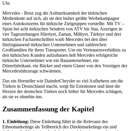
Uhr.
Mercedes - Benz zog die Aufmerksamkeit der türkischen
Medienleute auf sich, als sie den bisher größte Werbekampagne
eines Autokonzerns für türkische Zielgruppen vorstellte. Mit TV –
Spots bei acht türkischen Sendern von ATV bis Star, Anzeigen in
vier Tageszeitungen Hürriyet, Zaman, Milliyet, Türkiye und drei
türkischen Fachzeitschriften warb Mercedes bei den über
fünfzigtausend türkischen Unternehmen und zahlreichen
Großfamilien für ihren Transporter. Um ein Vertrauensverhältnis zu
den türkischen Kunden aufzubauen ließ Mercedes erfolgreiche
türkische Unternehmer wie ein Bauunternehmer, ein
Dönerfabrikant, ein Bäcker und einen Glaser von den Vorzügen der
Mercedesfahrzeuge schwärmen.
Das ein Hersteller wie DaimlerChrysler so viel Aufhebens um die
Türken in Deutschland macht, sorgt für Emotionen und lässt die
Herzen der deutschen Türken noch höher für Mercedes schlagen,
als sie es ohnehin tun.
Zusammenfassung der Kapitel
1. Einleitung:
Diese Einleitung führt in die Relevanz des
Ethnomarketings als Teilbereich des Direktmarketings ein und