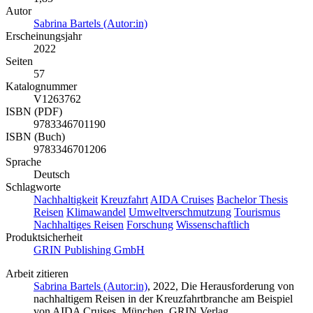
Autor
Sabrina Bartels (Autor:in)
Erscheinungsjahr
2022
Seiten
57
Katalognummer
V1263762
ISBN (PDF)
9783346701190
ISBN (Buch)
9783346701206
Sprache
Deutsch
Schlagworte
Nachhaltigkeit
Kreuzfahrt
AIDA Cruises
Bachelor Thesis
Reisen
Klimawandel
Umweltverschmutzung
Tourismus
Nachhaltiges Reisen
Forschung
Wissenschaftlich
Produktsicherheit
GRIN Publishing GmbH
Arbeit zitieren
Sabrina Bartels (Autor:in)
, 2022, Die Herausforderung von
nachhaltigem Reisen in der Kreuzfahrtbranche am Beispiel
von AIDA Cruises, München, GRIN Verlag,