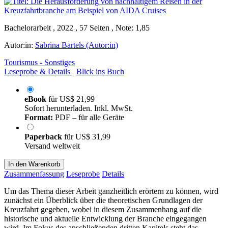
Bachelorarbeit , 2022 , 57 Seiten , Note: 1,85
Autor:in:
Sabrina Bartels (Autor:in)
Tourismus - Sonstiges
Leseprobe & Details
Blick ins Buch
eBook
für
US$ 21,99
Sofort herunterladen. Inkl. MwSt.
Format:
PDF – für alle Geräte
Paperback
für
US$ 31,99
Versand weltweit
In den Warenkorb
Zusammenfassung
Leseprobe
Details
Um das Thema dieser Arbeit ganzheitlich erörtern zu können, wird
zunächst ein Überblick über die theoretischen Grundlagen der
Kreuzfahrt gegeben, wobei in diesem Zusammenhang auf die
historische und aktuelle Entwicklung der Branche eingegangen
wird. Im Fokus des anschließenden dritten Kapitels steht das