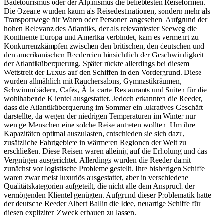
Badetourismus oder der Alpinismus die beliebtesten Reiseformen.
Die Ozeane wurden kaum als Reisedestinationen, sondern mehr als
Transportwege für Waren oder Personen angesehen. Aufgrund der
hohen Relevanz des Atlantiks, der als relevantester Seeweg die
Kontinente Europa und Amerika verbindet, kam es vermehrt zu
Konkurrenzkämpfen zwischen den britischen, den deutschen und
den amerikanischen Reedereien hinsichtlich der Geschwindigkeit
der Atlantiküberquerung. Später rückte allerdings bei diesem
Wettstreit der Luxus auf den Schiffen in den Vordergrund. Diese
wurden allmählich mit Rauchersalons, Gymnastikräumen,
Schwimmbädern, Cafés, À-la-carte-Restaurants und Suiten für die
wohlhabende Klientel ausgestattet. Jedoch erkannten die Reeder,
dass die Atlantiküberquerung im Sommer ein lukratives Geschäft
darstellte, da wegen der niedrigen Temperaturen im Winter nur
wenige Menschen eine solche Reise antreten wollten. Um ihre
Kapazitäten optimal auszulasten, entschieden sie sich dazu,
zusätzliche Fahrtgebiete in wärmeren Regionen der Welt zu
erschließen. Diese Reisen waren alleinig auf die Erholung und das
Vergnügen ausgerichtet. Allerdings wurden die Reeder damit
zunächst vor logistische Probleme gestellt. Ihre bisherigen Schiffe
waren zwar meist luxuriös ausgestattet, aber in verschiedene
Qualitätskategorien aufgeteilt, die nicht alle dem Anspruch der
vermögenden Klientel genügten. Aufgrund dieser Problematik hatte
der deutsche Reeder Albert Ballin die Idee, neuartige Schiffe für
diesen expliziten Zweck erbauen zu lassen.