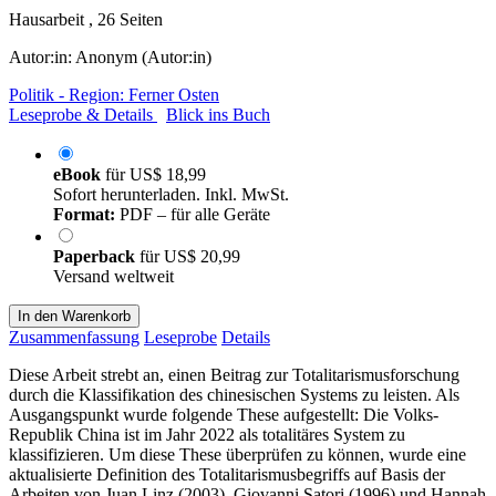
Hausarbeit , 26 Seiten
Autor:in:
Anonym (Autor:in)
Politik - Region: Ferner Osten
Leseprobe & Details
Blick ins Buch
eBook
für
US$ 18,99
Sofort herunterladen. Inkl. MwSt.
Format:
PDF – für alle Geräte
Paperback
für
US$ 20,99
Versand weltweit
In den Warenkorb
Zusammenfassung
Leseprobe
Details
Diese Arbeit strebt an, einen Beitrag zur Totalitarismusforschung
durch die Klassifikation des chinesischen Systems zu leisten. Als
Ausgangspunkt wurde folgende These aufgestellt: Die Volks-
Republik China ist im Jahr 2022 als totalitäres System zu
klassifizieren. Um diese These überprüfen zu können, wurde eine
aktualisierte Definition des Totalitarismusbegriffs auf Basis der
Arbeiten von Juan Linz (2003), Giovanni Satori (1996) und Hannah