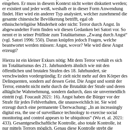
eingehen. Er muss in diesem Kontext nicht weiter diskutiert werden;
er existiert und jeder weiß, weshalb er in dieser Form Anwendung
findet. Hier wird ein anderer Typ analysiert, welcher zunehmend die
gesamte chinesische Bevölkerung betrifft, egal ob
ethnische/religiöse Minderheit oder nicht: Terror durch Angst. In
abgewandelter Form finden wir diesen Gedanken bei Satori vor. So
nennt er in seiner Prüfliste zum Totalitarismus „Zwang durch Angst“
(vgl. Satori 1996: 550). Daran knüpfen jedoch Fragen, welche
beantwortet werden müssen: Angst, wovor? Wie wird diese Angst
erzeugt?
Hierzu ist ein kleiner Exkurs nötig: Mit dem Terror verhält es sich
im Totalitarismus des 21. Jahrhunderts ähnlich wie mit den
öffentlichen und brutalen Strafen des 18. Jahrhundert, sie
verschwinden vordergründig; Er zielt nicht mehr auf den Körper des
Delinquenten, sondern auf dessen Geist. Die Angst und somit der
Terror, entsteht nicht mehr durch die Brutalität der Strafe und deren
alltägliche Wahrnehmung, sondern dadurch, dass sie unvermeidlich
eintritt (vgl. Foucault 2021: 16). Angst haben die Bürger vor der
Strafe für jedes Fehlverhalten, die unausweichlich ist. Sie wird
erzeugt durch eine permanente Überwachung: „In an increasingly
digital era, the use of surveillance technology to exercise social
monitoring and control appears to be ubiquitous“ (Wu et. al. 2021:
433). Gesamtgesellschaftliche Kontrolle, also totale Kontrolle, ist
nur mittels Terrors möglich. Genau diese Kontrolle strebt die