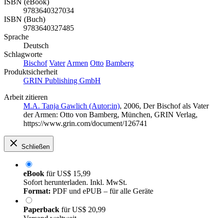
ISBN (eBook)
9783640327034
ISBN (Buch)
9783640327485
Sprache
Deutsch
Schlagworte
Bischof
Vater
Armen
Otto
Bamberg
Produktsicherheit
GRIN Publishing GmbH
Arbeit zitieren
M.A. Tanja Gawlich (Autor:in)
, 2006, Der Bischof als Vater
der Armen: Otto von Bamberg, München, GRIN Verlag,
https://www.grin.com/document/126741
Schließen
eBook
für
US$ 15,99
Sofort herunterladen. Inkl. MwSt.
Format:
PDF und ePUB – für alle Geräte
Paperback
für
US$ 20,99