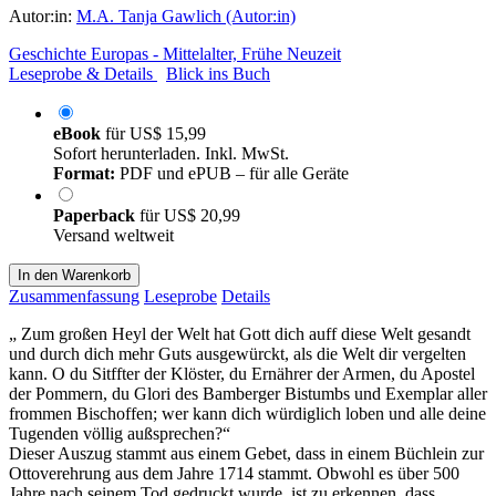
Autor:in:
M.A. Tanja Gawlich (Autor:in)
Geschichte Europas - Mittelalter, Frühe Neuzeit
Leseprobe & Details
Blick ins Buch
eBook
für
US$ 15,99
Sofort herunterladen. Inkl. MwSt.
Format:
PDF und ePUB – für alle Geräte
Paperback
für
US$ 20,99
Versand weltweit
In den Warenkorb
Zusammenfassung
Leseprobe
Details
„ Zum großen Heyl der Welt hat Gott dich auff diese Welt gesandt
und durch dich mehr Guts ausgewürckt, als die Welt dir vergelten
kann. O du Sitffter der Klöster, du Ernährer der Armen, du Apostel
der Pommern, du Glori des Bamberger Bistumbs und Exemplar aller
frommen Bischoffen; wer kann dich würdiglich loben und alle deine
Tugenden völlig außsprechen?“
Dieser Auszug stammt aus einem Gebet, dass in einem Büchlein zur
Ottoverehrung aus dem Jahre 1714 stammt. Obwohl es über 500
Jahre nach seinem Tod gedruckt wurde, ist zu erkennen, dass