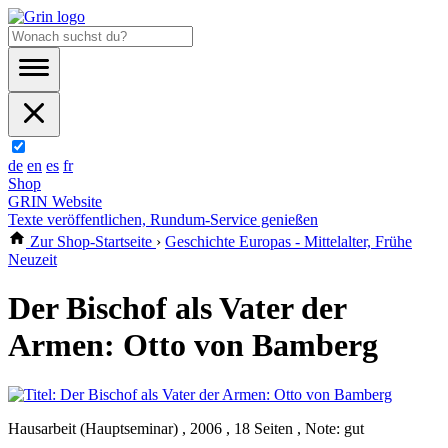
de
en
es
fr
Shop
GRIN Website
Texte veröffentlichen, Rundum-Service genießen
Zur Shop-Startseite
›
Geschichte Europas - Mittelalter, Frühe
Neuzeit
Der Bischof als Vater der
Armen: Otto von Bamberg
Hausarbeit (Hauptseminar) , 2006 , 18 Seiten , Note: gut