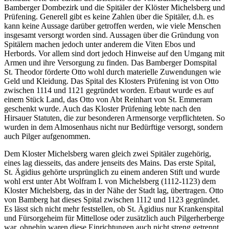
Bamberger Dombezirk und die Spitäler der Klöster Michelsberg und
Prüfening. Generell gibt es keine Zahlen über die Spitäler, d.h. es
kann keine Aussage darüber getroffen werden, wie viele Menschen
insgesamt versorgt worden sind. Aussagen über die Gründung von
Spitälern machen jedoch unter anderem die Viten Ebos und
Herbords. Vor allem sind dort jedoch Hinweise auf den Umgang mit
Armen und ihre Versorgung zu finden. Das Bamberger Domspital
St. Theodor förderte Otto wohl durch materielle Zuwendungen wie
Geld und Kleidung. Das Spital des Klosters Prüfening ist von Otto
zwischen 1114 und 1121 gegründet worden. Erbaut wurde es auf
einem Stück Land, das Otto von Abt Reinhart von St. Emmeram
geschenkt wurde. Auch das Kloster Prüfening lebte nach den
Hirsauer Statuten, die zur besonderen Armensorge verpflichteten. So
wurden in dem Almosenhaus nicht nur Bedürftige versorgt, sondern
auch Pilger aufgenommen.
Dem Kloster Michelsberg waren gleich zwei Spitäler zugehörig,
eines lag diesseits, das andere jenseits des Mains. Das erste Spital,
St. Ägidius gehörte ursprünglich zu einem anderen Stift und wurde
wohl erst unter Abt Wolfram I. von Michelsberg (1112-1123) dem
Kloster Michelsberg, das in der Nähe der Stadt lag, übertragen. Otto
von Bamberg hat dieses Spital zwischen 1112 und 1123 gegründet.
Es lässt sich nicht mehr feststellen, ob St. Ägidius nur Krankenspital
und Fürsorgeheim für Mittellose oder zusätzlich auch Pilgerherberge
war, ohnehin waren diese Einrichtungen auch nicht streng getrennt.