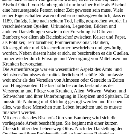
Bischof Otto I. von Bamberg nicht nur in seiner Rolle als Bischof
eine herausragende Person seiner Zeit gewesen sein muss. Viele
seiner Eigenschaften waren offenbar so außergewöhnlich, dass er
1189, fünfzig Jahre nach seinem Tod, heilig gesprochen wurde. In
verschiedensten Quellen, Urkunden, Legenden, Bildern und
anderen Darstellungen sowie in der Forschung ist Otto von
Bamberg vor allem als Reichsbischof zwischen Kaiser und Papst,
als Politiker, Territorialherr, Pommernmissionar, Bauherr,
Klostergründer und Klosterreformer beschrieben und gewürdigt
worden. Neben diesem habe er sich, so beschreiben es die Quellen,
immer wieder durch Fürsorge und Versorgung von Mittellosen und
Kranken hervorgetan.
Die Armenfürsorge war ein wesentlicher Aspekt des Amts- und
Selbstverständnisses der mittelalterlichen Bischöfe. Sie umfasste
weit mehr als das Verteilen von Almosen oder Getreide in Zeiten
von Hungersnöten. Die bischöfliche caritas bestand aus der
Versorgung und Pflege von Kranken, Alten, Witwen, Waisen und
Schwachen und ihrer Unterbringung in Hospizen und Spitälern. Es
musste für Nahrung und Kleidung gesorgt werden und für eben
alles, was diese Menschen zum Leben brauchten und es musste
finanziert werden.
Mit der caritas des Bischofs Otto von Bamberg wird sich die
vorliegende Arbeit beschäftigen. Sie beginnt mit einer kurzen
Übersicht über den Lebensweg Ottos. Nach der Darstellung der
Quellen und ihrer Problematik soll an konkreten Beispielen