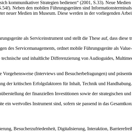
 sich kommunikativer Strategien bedienen“ (2001, S.33). Neue Medien d
.54f). Neben den mobilen Führungsgeräten sind Informationsterminals, 
treter neuer Medien im Museum. Diese werden in der vorliegenden Arbeit
ngsgeräte als Serviceinstrument und stellt die These auf, dass diese t
agen des Servicemanagements, ordnet mobile Führungsgeräte als Value-A
erte technische und inhaltliche Differenzierung von Audioguides, Mult
e Vorgehensweise (Interviews und Besucherbefragungen) und präsentiert
g der kritischen Erfolgsfaktoren für Inhalt, Technik und Handhabung.
überstellung der finanziellen Investitionen sowie der strategischen und 
te ein wertvolles Instrument sind, sofern sie passend in das Gesamtko
g, Besucherzufriedenheit, Digitalisierung, Interaktion, Barrierefreih