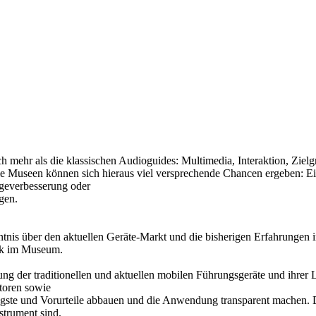
ehr als die klassischen Audioguides: Multimedia, Interaktion, Zielgr
ie Museen können sich hieraus viel versprechende Chancen ergeben: E
ageverbesserung oder
gen.
tnis über den aktuellen Geräte-Markt und die bisherigen Erfahrungen 
ik im Museum.
lung der traditionellen und aktuellen mobilen Führungsgeräte und ihre
ktoren sowie
ste und Vorurteile abbauen und die Anwendung transparent machen. Da
strument sind.