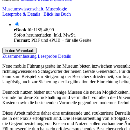
Museumswissenschaft, Museologie
Leseprobe & Details
Blick ins Buch
eBook
für
US$ 46,99
Sofort herunterladen. Inkl. MwSt.
Format:
PDF und ePUB – für alle Geräte
In den Warenkorb
Zusammenfassung
Leseprobe
Details
Neue mobile Führungsgeräte im Museum bieten inzwischen wesentlich m
richtungweisenden Schlagwörter der neuen Geräte-Generation. Für d
kann zum Beispiel zur Steigerung der Besucherzufriedenheit, zur Im
langfristig auch zur Sicherung der Legitimation der Einrichtung beitra
Dennoch nutzen bisher nur wenige Museen die neuen Möglichkeiten.
Gründe für diese Zurückhaltung sind vermutlich vor allem die Unkenn
Kosten sowie die bestehenden Vorurteile gegenüber moderner Techn
Diese Arbeit möchte daher eine umfassende und strukturierte Darstel
sie in der Praxis erfolgreich sind. Die Herausarbeitung von Erfolgsfa
die Gegenüberstellung von Kosten und Nutzen sollen vorhandene Äng
Führungsgeräte durchaus ein erfolgversprechendes Besucherservicein