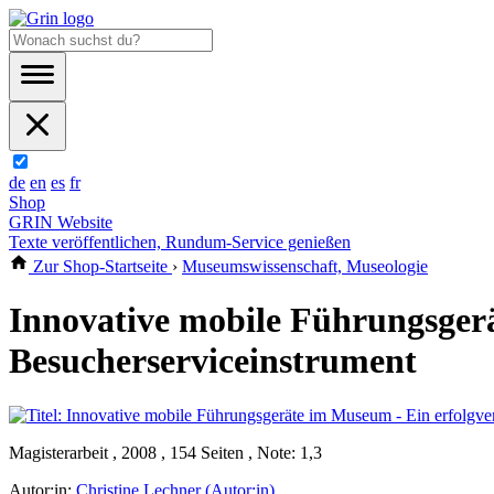
de
en
es
fr
Shop
GRIN Website
Texte veröffentlichen, Rundum-Service genießen
Zur Shop-Startseite
›
Museumswissenschaft, Museologie
Innovative mobile Führungsger
Besucherserviceinstrument
Magisterarbeit , 2008 , 154 Seiten , Note: 1,3
Autor:in:
Christine Lechner (Autor:in)