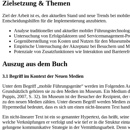
Zielsetzung & Themen
Ziel der Arbeit ist es, den aktuellen Stand und neue Trends bei mobi
Entscheidungshilfen für die Implementierung anzubieten.
Analyse traditioneller und aktueller mobiler Führungstechnolog
Untersuchung von Erfolgsfaktoren und Servicemanagement-Pr
Gegenüberstellung von Kosten und Nutzen für den Museumsbe
Empirische Untersuchung der Akzeptanz bei Besuchern und M
Potenziale von Zusatzfunktionen wie Interaktion und Barrierefr
Auszug aus dem Buch
3.1 Begriff im Kontext der Neuen Medien
Unter dem Begriff „mobile Führungsgeräte“ werden im Folgenden Au
Grundsätzlich gehören sie zu den Medien im Museum. Ein Medium dien
Puppis, 2007, S. 32). Im Museum ist der Besucher der Rezipient, de
zu den neuen Medien zählen. Unter diesem Begriff werden Medien zur W
Hypermedial bedeutet, dass es sich um einen nicht-linearen Text hande
Ein nicht-linearer Text ist ein so genannter Hypertext, das heißt, sein
welche Verknüpfungen er verfolgt und wie tief er in die Struktur eint
gelungene kommunikative Strategie in der Vermittlungsarbeit. Denn wi