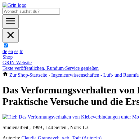
de
en
es
fr
Shop
GRIN Website
Texte veröffentlichen, Rundum-Service genießen
Zur Shop-Startseite
›
Ingenieurwissenschaften - Luft- und Raumfa
Das Verformungsverhalten von 
Praktische Versuche und die Ers
Studienarbeit , 1999 , 144 Seiten , Note: 1.3
Autor:in:
Claudia Granpayeh, geb. Todt (Autor:in)