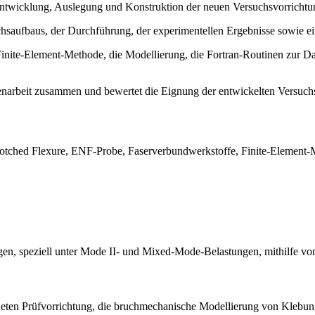
r Entwicklung, Auslegung und Konstruktion der neuen Versuchsvorrichtu
saufbaus, der Durchführung, der experimentellen Ergebnisse sowie ei
Finite-Element-Methode, die Modellierung, die Fortran-Routinen zur D
ienarbeit zusammen und bewertet die Eignung der entwickelten Versuch
tched Flexure, ENF-Probe, Faserverbundwerkstoffe, Finite-Element
gen, speziell unter Mode II- und Mixed-Mode-Belastungen, mithilfe v
igneten Prüfvorrichtung, die bruchmechanische Modellierung von Kle