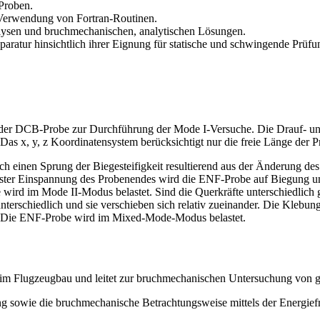
Proben.
Verwendung von Fortran-Routinen.
lysen und bruchmechanischen, analytischen Lösungen.
aratur hinsichtlich ihrer Eignung für statische und schwingende Prüfu
 DCB-Probe zur Durchführung der Mode I-Versuche. Die Drauf- und Sei
as x, y, z Koordinatensystem berücksichtigt nur die freie Länge der P
ch einen Sprung der Biegesteifigkeit resultierend aus der Änderung 
 fester Einspannung des Probenendes wird die ENF-Probe auf Biegung u
be wird im Mode II-Modus belastet. Sind die Querkräfte unterschiedlich
nterschiedlich und sie verschieben sich relativ zueinander. Die Klebu
ht. Die ENF-Probe wird im Mixed-Mode-Modus belastet.
 im Flugzeugbau und leitet zur bruchmechanischen Untersuchung von 
g sowie die bruchmechanische Betrachtungsweise mittels der Energiefr