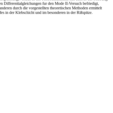
 Differentialgleichungen fur den Mode II-Versuch befriedigt,
deren durch die vorgestellten theoretischen Methoden ermittelt
s in der Klebschicht und im besonderen in der Rißspitze.