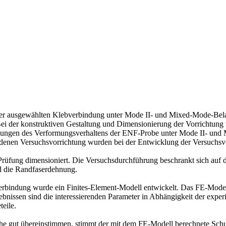
er ausgewählten Klebverbindung unter Mode II- und Mixed-Mode-Belast
Bei der konstruktiven Gestaltung und Dimensionierung der Vorrichtung
ungen des Verformungsverhaltens der ENF-Probe unter Mode II- und Mix
denen Versuchsvorrichtung wurden bei der Entwicklung der Versuchsvo
 Prüfung dimensioniert. Die Versuchsdurchführung beschrankt sich auf 
d die Randfaserdehnung.
bverbindung wurde ein Finites-Element-Modell entwickelt. Das FE-Mo
rgebnissen sind die interessierenden Parameter in Abhängigkeit der exp
eile.
che gut übereinstimmen, stimmt der mit dem FE-Modell berechnete Schu