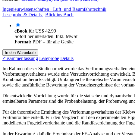
Ingenieurwissenschaften - Luft- und Raumfahrttechnik
Leseprobe & Details
Blick ins Buch
eBook
für
US$ 42,99
Sofort herunterladen. Inkl. MwSt.
Format:
PDF – für alle Geräte
In den Warenkorb
Zusammenfassung
Leseprobe
Details
Im Rahmen dieser Studienarbeit wurde das Verformungsverhalten ein
Verformungsverhaltens wurde eine Versuchsvorrichtung entwickelt. 
Kombination berücksichtigt. Umfangreiche theoretische Voruntersuch
sowie die ausführliche Bewertung der Versuchsergebnisse der vorhan
Die entwickelte Vorrichtung wurde für die statische und dynamische
ermittelbaren Parameter sind die Probenbelastung, der Probenweg un
Für die theoretische Ermittlung des Verformungsverhaltens der Kle
Fortranroutine erstellt. Für den Vergleich mit den experimentellen E
modellierten Fugeteilvorderkante und die Randfaserdehnung der Fuget
In der Erwartung, daß die Ergebnisse der FE-Analyse und der Versu