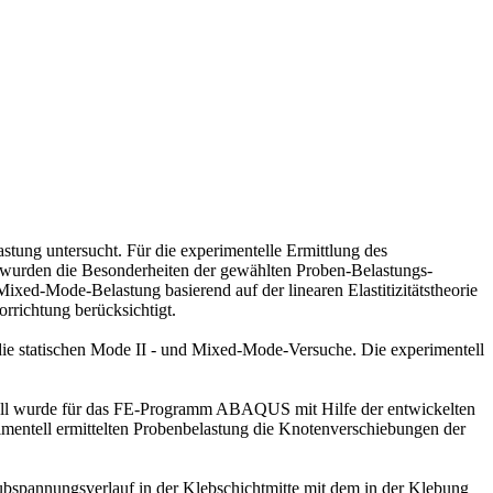
ung untersucht. Für die experimentelle Ermittlung des
 wurden die Besonderheiten der gewählten Proben-Belastungs-
ed-Mode-Belastung basierend auf der linearen Elastitizitätstheorie
rrichtung berücksichtigt.
die statischen Mode II - und Mixed-Mode-Versuche. Die experimentell
dell wurde für das FE-Programm ABAQUS mit Hilfe der entwickelten
erimentell ermittelten Probenbelastung die Knotenverschiebungen der
bspannungsverlauf in der Klebschichtmitte mit dem in der Klebung