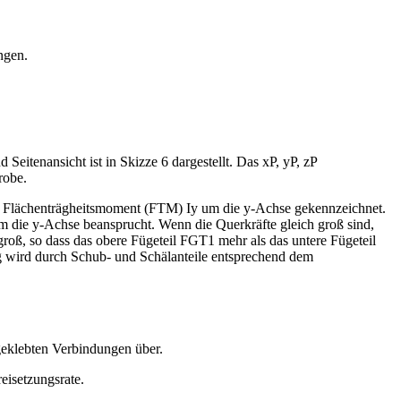
ngen.
tenansicht ist in Skizze 6 dargestellt. Das xP, yP, zP
robe.
des Flächenträgheitsmoment (FTM) Iy um die y-Achse gekennzeichnet.
m die y-Achse beansprucht. Wenn die Querkräfte gleich groß sind,
 groß, so dass das obere Fügeteil FGT1 mehr als das untere Fügeteil
ng wird durch Schub- und Schälanteile entsprechend dem
geklebten Verbindungen über.
eisetzungsrate.