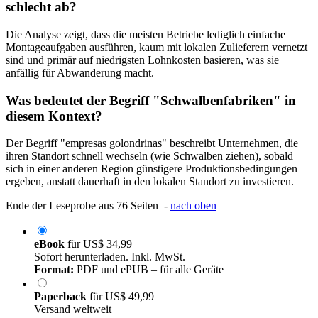
schlecht ab?
Die Analyse zeigt, dass die meisten Betriebe lediglich einfache
Montageaufgaben ausführen, kaum mit lokalen Zulieferern vernetzt
sind und primär auf niedrigsten Lohnkosten basieren, was sie
anfällig für Abwanderung macht.
Was bedeutet der Begriff "Schwalbenfabriken" in
diesem Kontext?
Der Begriff "empresas golondrinas" beschreibt Unternehmen, die
ihren Standort schnell wechseln (wie Schwalben ziehen), sobald
sich in einer anderen Region günstigere Produktionsbedingungen
ergeben, anstatt dauerhaft in den lokalen Standort zu investieren.
Ende der Leseprobe aus 76 Seiten -
nach oben
eBook
für
US$ 34,99
Sofort herunterladen. Inkl. MwSt.
Format:
PDF und ePUB – für alle Geräte
Paperback
für
US$ 49,99
Versand weltweit