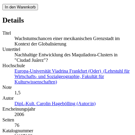
In den Warenkorb
Details
Titel
Wachstumschancen einer mexikanischen Grenzstadt im
Kontext der Globalisierung
Untertitel
Nachhaltige Entwicklung des Maquiladora-Clusters in
"Ciudad Juárez"?
Hochschule
Europa-Universität Viadrina Frankfurt (Oder) (Lehrstuhl für
Wirtschafts- und Sozialgeographie, Fakultät für
Kulturwissenschaften)
Note
1,5
Autor
Dipl.-Kult. Carolin Hagebölling (Autor:in)
Erscheinungsjahr
2006
Seiten
76
Katalognummer