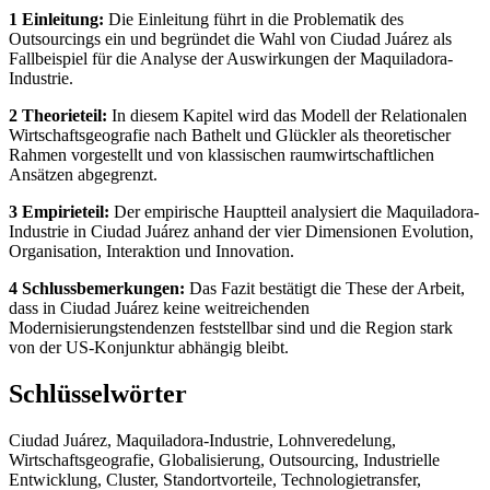
1 Einleitung:
Die Einleitung führt in die Problematik des
Outsourcings ein und begründet die Wahl von Ciudad Juárez als
Fallbeispiel für die Analyse der Auswirkungen der Maquiladora-
Industrie.
2 Theorieteil:
In diesem Kapitel wird das Modell der Relationalen
Wirtschaftsgeografie nach Bathelt und Glückler als theoretischer
Rahmen vorgestellt und von klassischen raumwirtschaftlichen
Ansätzen abgegrenzt.
3 Empirieteil:
Der empirische Hauptteil analysiert die Maquiladora-
Industrie in Ciudad Juárez anhand der vier Dimensionen Evolution,
Organisation, Interaktion und Innovation.
4 Schlussbemerkungen:
Das Fazit bestätigt die These der Arbeit,
dass in Ciudad Juárez keine weitreichenden
Modernisierungstendenzen feststellbar sind und die Region stark
von der US-Konjunktur abhängig bleibt.
Schlüsselwörter
Ciudad Juárez, Maquiladora-Industrie, Lohnveredelung,
Wirtschaftsgeografie, Globalisierung, Outsourcing, Industrielle
Entwicklung, Cluster, Standortvorteile, Technologietransfer,