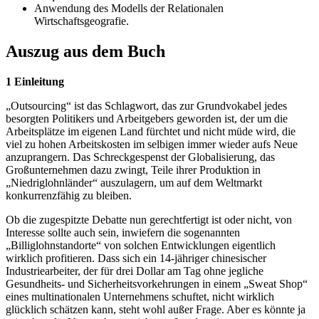
Anwendung des Modells der Relationalen
Wirtschaftsgeografie.
Auszug aus dem Buch
1 Einleitung
„Outsourcing“ ist das Schlagwort, das zur Grundvokabel jedes
besorgten Politikers und Arbeitgebers geworden ist, der um die
Arbeitsplätze im eigenen Land fürchtet und nicht müde wird, die
viel zu hohen Arbeitskosten im selbigen immer wieder aufs Neue
anzuprangern. Das Schreckgespenst der Globalisierung, das
Großunternehmen dazu zwingt, Teile ihrer Produktion in
„Niedriglohnländer“ auszulagern, um auf dem Weltmarkt
konkurrenzfähig zu bleiben.
Ob die zugespitzte Debatte nun gerechtfertigt ist oder nicht, von
Interesse sollte auch sein, inwiefern die sogenannten
„Billiglohnstandorte“ von solchen Entwicklungen eigentlich
wirklich profitieren. Dass sich ein 14-jähriger chinesischer
Industriearbeiter, der für drei Dollar am Tag ohne jegliche
Gesundheits- und Sicherheitsvorkehrungen in einem „Sweat Shop“
eines multinationalen Unternehmens schuftet, nicht wirklich
glücklich schätzen kann, steht wohl außer Frage. Aber es könnte ja