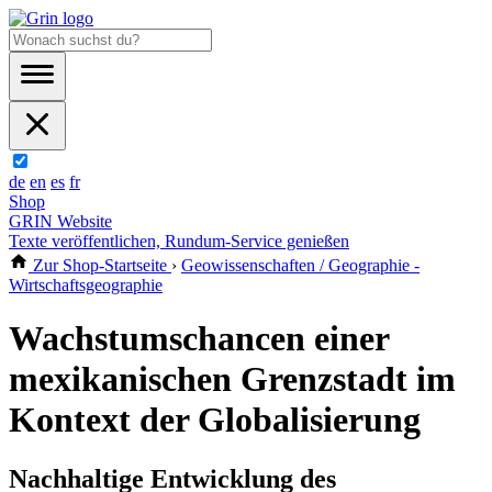
de
en
es
fr
Shop
GRIN Website
Texte veröffentlichen, Rundum-Service genießen
Zur Shop-Startseite
›
Geowissenschaften / Geographie -
Wirtschaftsgeographie
Wachstumschancen einer
mexikanischen Grenzstadt im
Kontext der Globalisierung
Nachhaltige Entwicklung des