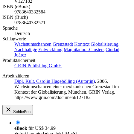
V127182
ISBN (eBook)
9783640332564
ISBN (Buch)
9783640332571
Sprache
Deutsch
Schlagworte
Wachstumschancen
Grenzstadt
Kontext
Globalisierung
Nachhaltige
Entwicklung
Maquiladora-Clusters
Ciudad
Juárez
Produktsicherheit
GRIN Publishing GmbH
Arbeit zitieren
Dipl.-Kult. Carolin Hagebölling (Autor:in)
, 2006,
Wachstumschancen einer mexikanischen Grenzstadt im
Kontext der Globalisierung, München, GRIN Verlag,
https://www.grin.com/document/127182
Schließen
eBook
für
US$ 34,99
Sofort herunterladen. Inkl. MwSt.