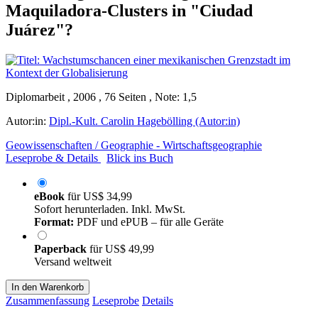
Maquiladora-Clusters in "Ciudad
Juárez"?
Diplomarbeit , 2006 , 76 Seiten , Note: 1,5
Autor:in:
Dipl.-Kult. Carolin Hagebölling (Autor:in)
Geowissenschaften / Geographie - Wirtschaftsgeographie
Leseprobe & Details
Blick ins Buch
eBook
für
US$ 34,99
Sofort herunterladen. Inkl. MwSt.
Format:
PDF und ePUB – für alle Geräte
Paperback
für
US$ 49,99
Versand weltweit
In den Warenkorb
Zusammenfassung
Leseprobe
Details