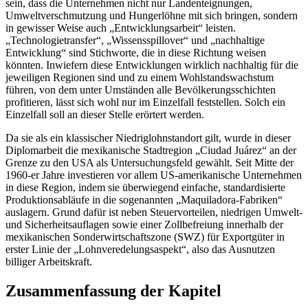
sein, dass die Unternehmen nicht nur Landenteignungen,
Umweltverschmutzung und Hungerlöhne mit sich bringen, sondern
in gewisser Weise auch „Entwicklungsarbeit“ leisten.
„Technologietransfer“, „Wissensspillover“ und „nachhaltige
Entwicklung“ sind Stichworte, die in diese Richtung weisen
könnten. Inwiefern diese Entwicklungen wirklich nachhaltig für die
jeweiligen Regionen sind und zu einem Wohlstandswachstum
führen, von dem unter Umständen alle Bevölkerungsschichten
profitieren, lässt sich wohl nur im Einzelfall feststellen. Solch ein
Einzelfall soll an dieser Stelle erörtert werden.
Da sie als ein klassischer Niedriglohnstandort gilt, wurde in dieser
Diplomarbeit die mexikanische Stadtregion „Ciudad Juárez“ an der
Grenze zu den USA als Untersuchungsfeld gewählt. Seit Mitte der
1960-er Jahre investieren vor allem US-amerikanische Unternehmen
in diese Region, indem sie überwiegend einfache, standardisierte
Produktionsabläufe in die sogenannten „Maquiladora-Fabriken“
auslagern. Grund dafür ist neben Steuervorteilen, niedrigen Umwelt-
und Sicherheitsauflagen sowie einer Zollbefreiung innerhalb der
mexikanischen Sonderwirtschaftszone (SWZ) für Exportgüter in
erster Linie der „Lohnveredelungsaspekt“, also das Ausnutzen
billiger Arbeitskraft.
Zusammenfassung der Kapitel