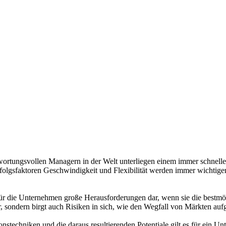
rtungsvollen Managern in der Welt unterliegen einem immer schnellere
rfolgsfaktoren Geschwindigkeit und Flexibilität werden immer wichtig
ür die Unternehmen große Herausforderungen dar, wenn sie die bestmö
, sondern birgt auch Risiken in sich, wie den Wegfall von Märkten auf
techniken und die daraus resultierenden Potentiale gilt es für ein Un