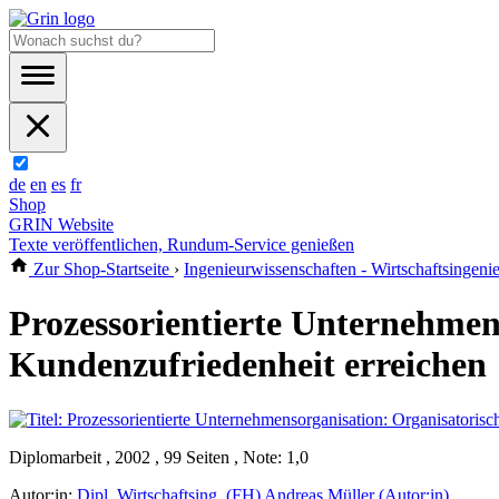
de
en
es
fr
Shop
GRIN Website
Texte veröffentlichen, Rundum-Service genießen
Zur Shop-Startseite
›
Ingenieurwissenschaften - Wirtschaftsingen
Prozessorientierte Unternehmen
Kundenzufriedenheit erreichen
Diplomarbeit , 2002 , 99 Seiten , Note: 1,0
Autor:in:
Dipl. Wirtschaftsing. (FH) Andreas Müller (Autor:in)