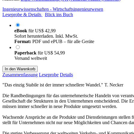
Ingenieurwissenschaften - Wirtschaftsingenieurwesen
Leseprobe & Details
Blick ins Buch
eBook
für
US$ 42,99
Sofort herunterladen. Inkl. MwSt.
Format:
PDF und ePUB – für alle Geräte
Paperback
für
US$ 54,99
Versand weltweit
In den Warenkorb
Zusammenfassung
Leseprobe
Details
"Das einzig Stabile ist der immer schnellere Wandel." T. Necker
Die Randbedingungen für das unternehmerische Handeln von verantwo
Gesellschaft die Strukturen in den Unternehmen entscheidend. Die E
müssen immer schneller in neue Produkte umgesetzt werden.
Wachsende Ansprüche an die Produkte und Dienstleistungen stellen f
stellt für Unternehmen nicht nur neue Möglichkeiten und Chancen dar
Die stetige Verbesserung der weltweiten Verkehrs- und Kommunikations