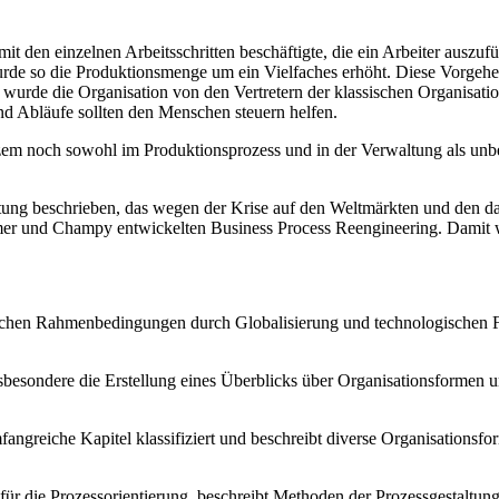
mit den einzelnen Arbeitsschritten beschäftigte, die ein Arbeiter auszufü
urde so die Produktionsmenge um ein Vielfaches erhöht. Diese Vorgehe
m wurde die Organisation von den Vertretern der klassischen Organisati
nd Abläufe sollten den Menschen steuern helfen.
rzem noch sowohl im Produktionsprozess und in der Verwaltung als unbe
eitung beschrieben, das wegen der Krise auf den Weltmärkten und de
und Champy entwickelten Business Process Reengineering. Damit war
schen Rahmenbedingungen durch Globalisierung und technologischen For
nsbesondere die Erstellung eines Überblicks über Organisationsformen un
angreiche Kapitel klassifiziert und beschreibt diverse Organisationsf
für die Prozessorientierung, beschreibt Methoden der Prozessgestaltun