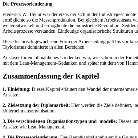
Die Prozessorientierung
Frederick W. Taylor war der erste, der sich in der Industriegeschichte 
ermöglichte so die Massenproduktion. Bei gleichem Arbeitseinsatz w
weiterentwickelt und ermöglichte die industrielle Revolution. Seitde
Arbeitsprozesse verstanden. Eindeutige organisatorische Strukturen u
Diese historisch gewachsene Form der Arbeitsteilung galt bis vor ku
Taylorismus dominierte in allen Bereichen.
Auslöser für ein allmähliches Umdenken war, wie schon in der Einl
mit dem Lean-Management-Gedanken und später mit dem von Hammer 
Zusammenfassung der Kapitel
1. Einleitung:
Dieses Kapitel erläutert den Wandel der unternehmeri
Ansätze.
2. Zielsetzung der Diplomarbeit:
Hier werden die Ziele definiert, i
Unternehmensorganisation.
3. Die verschiedenen Organisationstypen und -modelle:
Dieses umf
Ansätze wie Lean Management.
4. Die Prozessorientierung:
Das Hauptkapitel analysiert die Gründe 