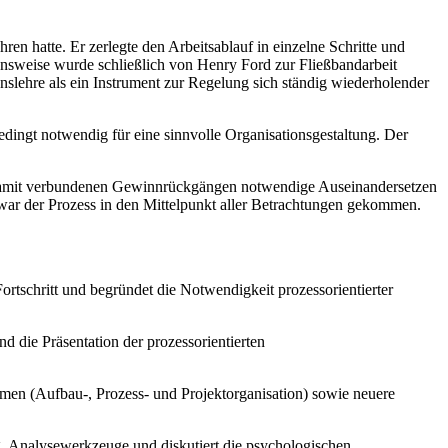
hren hatte. Er zerlegte den Arbeitsablauf in einzelne Schritte und
nsweise wurde schließlich von Henry Ford zur Fließbandarbeit
onslehre als ein Instrument zur Regelung sich ständig wiederholender
dingt notwendig für eine sinnvolle Organisationsgestaltung. Der
n damit verbundenen Gewinnrückgängen notwendige Auseinandersetzen
 der Prozess in den Mittelpunkt aller Betrachtungen gekommen.
tschritt und begründet die Notwendigkeit prozessorientierter
d die Präsentation der prozessorientierten
ormen (Aufbau-, Prozess- und Projektorganisation) sowie neuere
g, Analysewerkzeuge und diskutiert die psychologischen