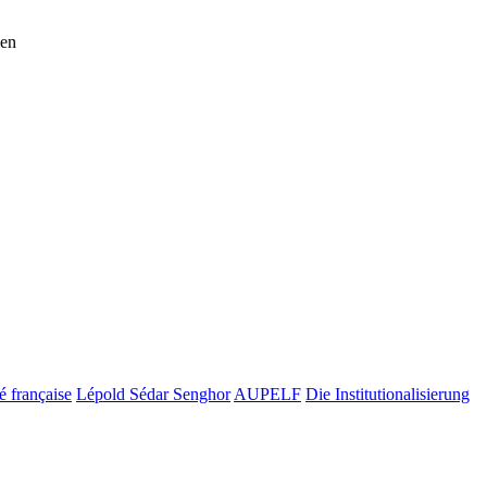
len
 française
Lépold Sédar Senghor
AUPELF
Die Institutionalisierung