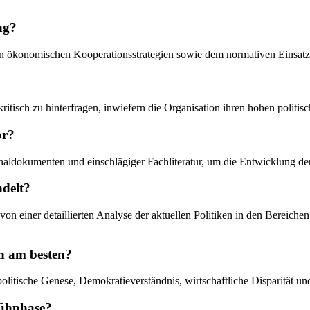
ng?
, den ökonomischen Kooperationsstrategien sowie dem normativen Einsat
kritisch zu hinterfragen, inwiefern die Organisation ihren hohen politi
or?
naldokumenten und einschlägiger Fachliteratur, um die Entwicklung de
ndelt?
t von einer detaillierten Analyse der aktuellen Politiken in den Berei
on am besten?
politische Genese, Demokratieverständnis, wirtschaftliche Disparität un
rühphase?