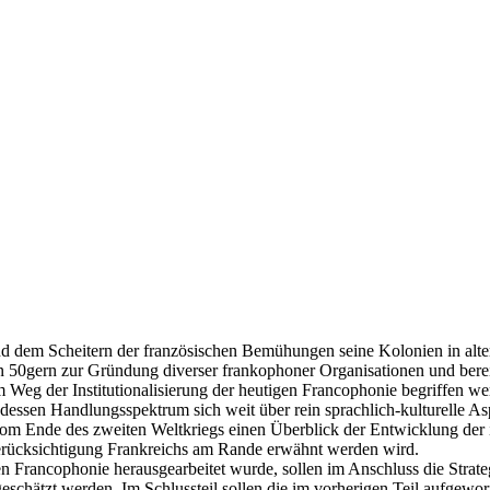
d dem Scheitern der französischen Bemühungen seine Kolonien in alter
n den 50gern zur Gründung diverser frankophoner Organisationen und be
 Weg der Institutionalisierung der heutigen Francophonie begriffen wer
 dessen Handlungsspektrum sich weit über rein sprachlich-kulturelle As
 vom Ende des zweiten Weltkriegs einen Überblick der Entwicklung der 
 Berücksichtigung Frankreichs am Rande erwähnt werden wird.
 Francophonie herausgearbeitet wurde, sollen im Anschluss die Strate
geschätzt werden. Im Schlussteil sollen die im vorherigen Teil aufge