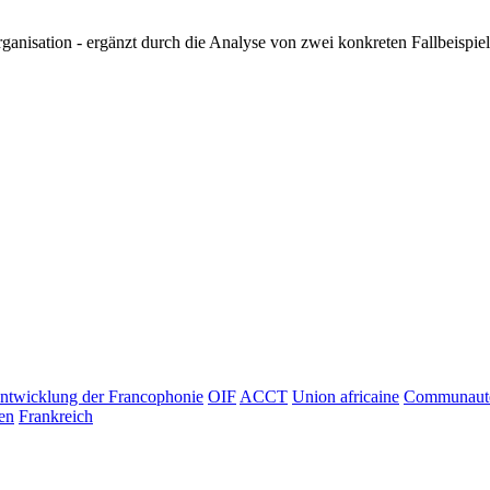
ganisation - ergänzt durch die Analyse von zwei konkreten Fallbeispie
ntwicklung der Francophonie
OIF
ACCT
Union africaine
Communauté
en
Frankreich