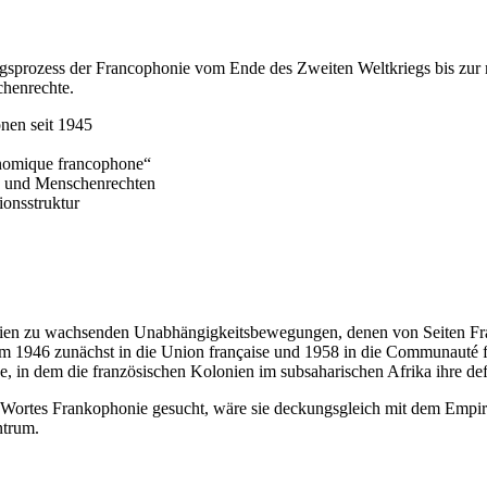
rungsprozess der Francophonie vom Ende des Zweiten Weltkriegs bis zur 
chenrechte.
nen seit 1945
onomique francophone“
ie und Menschenrechten
ionsstruktur
nien zu wachsenden Unabhängigkeitsbewegungen, denen von Seiten Fra
um 1946 zunächst in die Union française und 1958 in die Communauté f
e, in dem die französischen Kolonien im subsaharischen Afrika ihre de
s Wortes Frankophonie gesucht, wäre sie deckungsgleich mit dem Empir
ntrum.