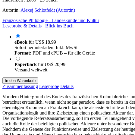
Autor:in:
Alexej Schlotfeldt (Autor:in)
Französische Philologie - Landeskunde und Kultur
Leseprobe & Details
Blick ins Buch
eBook
für
US$ 18,99
Sofort herunterladen. Inkl. MwSt.
Format:
PDF und ePUB – für alle Geräte
Paperback
für
US$ 20,99
Versand weltweit
In den Warenkorb
Zusammenfassung
Leseprobe
Details
Vor dem Hintergrund des Endes des französischen Kolonialreiches un
betrachtet erstaunlich, wenn nicht sogar paradox, dass es bereits i
ehemaligen Kolonien an Frankreich kam, die als erste Schritte auf dem
Organisationslogik und ihre Zielsetzung einen politischen Akteur dar,
Die vorliegende Referatsausarbeitung, soll im ersten Teil ausgehend
auch die Rolle der beteiligten politischen Akteure unter besonderer
Nachdem die Genese der Funktionsweise und Zielsetzung der heutigen
der Demokratie und Menschenrechte kurz beleuchtet und kritisch ein