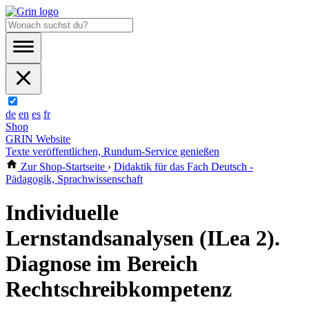
de
en
es
fr
Shop
GRIN Website
Texte veröffentlichen, Rundum-Service genießen
Zur Shop-Startseite
›
Didaktik für das Fach Deutsch -
Pädagogik, Sprachwissenschaft
Individuelle
Lernstandsanalysen (ILea 2).
Diagnose im Bereich
Rechtschreibkompetenz