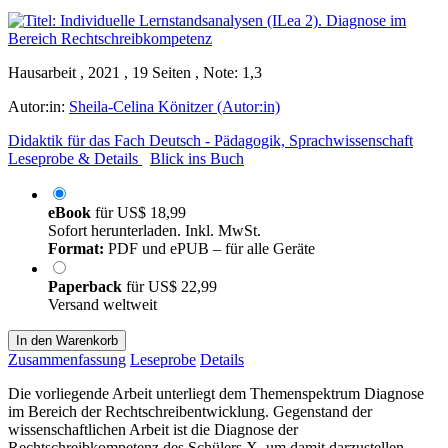
Hausarbeit , 2021 , 19 Seiten , Note: 1,3
Autor:in:
Sheila-Celina Könitzer (Autor:in)
Didaktik für das Fach Deutsch - Pädagogik, Sprachwissenschaft
Leseprobe & Details
Blick ins Buch
eBook
für
US$ 18,99
Sofort herunterladen. Inkl. MwSt.
Format:
PDF und ePUB – für alle Geräte
Paperback
für
US$ 22,99
Versand weltweit
In den Warenkorb
Zusammenfassung
Leseprobe
Details
Die vorliegende Arbeit unterliegt dem Themenspektrum Diagnose
im Bereich der Rechtschreibentwicklung. Gegenstand der
wissenschaftlichen Arbeit ist die Diagnose der
Rechtschreibkompetenz des Schülers X, um damit darzustellen,