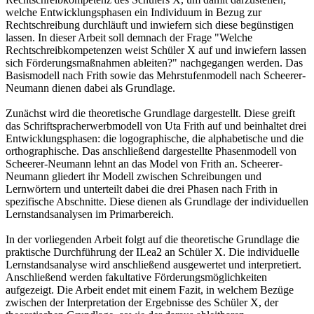
welche Entwicklungsphasen ein Individuum in Bezug zur
Rechtschreibung durchläuft und inwiefern sich diese begünstigen
lassen. In dieser Arbeit soll demnach der Frage "Welche
Rechtschreibkompetenzen weist Schüler X auf und inwiefern lassen
sich Förderungsmaßnahmen ableiten?" nachgegangen werden. Das
Basismodell nach Frith sowie das Mehrstufenmodell nach Scheerer-
Neumann dienen dabei als Grundlage.
Zunächst wird die theoretische Grundlage dargestellt. Diese greift
das Schriftspracherwerbmodell von Uta Frith auf und beinhaltet drei
Entwicklungsphasen: die logographische, die alphabetische und die
orthographische. Das anschließend dargestellte Phasenmodell von
Scheerer-Neumann lehnt an das Model von Frith an. Scheerer-
Neumann gliedert ihr Modell zwischen Schreibungen und
Lernwörtern und unterteilt dabei die drei Phasen nach Frith in
spezifische Abschnitte. Diese dienen als Grundlage der individuellen
Lernstandsanalysen im Primarbereich.
In der vorliegenden Arbeit folgt auf die theoretische Grundlage die
praktische Durchführung der ILea2 an Schüler X. Die individuelle
Lernstandsanalyse wird anschließend ausgewertet und interpretiert.
Anschließend werden fakultative Förderungsmöglichkeiten
aufgezeigt. Die Arbeit endet mit einem Fazit, in welchem Bezüge
zwischen der Interpretation der Ergebnisse des Schüler X, der