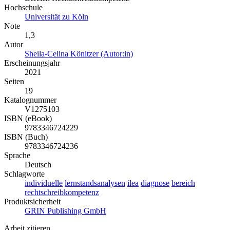
Hochschule
Universität zu Köln
Note
1,3
Autor
Sheila-Celina Könitzer (Autor:in)
Erscheinungsjahr
2021
Seiten
19
Katalognummer
V1275103
ISBN (eBook)
9783346724229
ISBN (Buch)
9783346724236
Sprache
Deutsch
Schlagworte
individuelle
lernstandsanalysen
ilea
diagnose
bereich
rechtschreibkompetenz
Produktsicherheit
GRIN Publishing GmbH
Arbeit zitieren